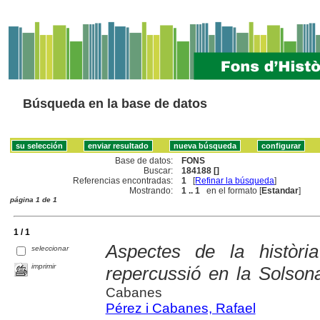
Búsqueda en la base de datos
Base de datos:
FONS
Buscar:
184188 []
Referencias encontradas:
1
[
Refinar la búsqueda
]
Mostrando:
1 .. 1
en el formato [
Estandar
]
página 1 de 1
1 / 1
Aspectes de la històr
seleccionar
imprimir
repercussió en la Solson
Cabanes
Pérez i Cabanes, Rafael