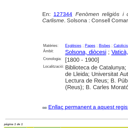
En:
127344
Fenòmen religiós i c
Carlisme
. Solsona : Consell Comar
Matèries:
Esglésies
;
Papes
;
Bisbes
;
Catolici
Àmbit:
Solsona, diòcesi
;
Vaticà,
Cronologia:
[1800 - 1900]
Localització:
Biblioteca de Catalunya;
de Lleida; Universitat A
Lectura de Reus; B. Públ
(Reus); B. Carles Morat
Enllaç permanent a aquest regis
página 1 de 1