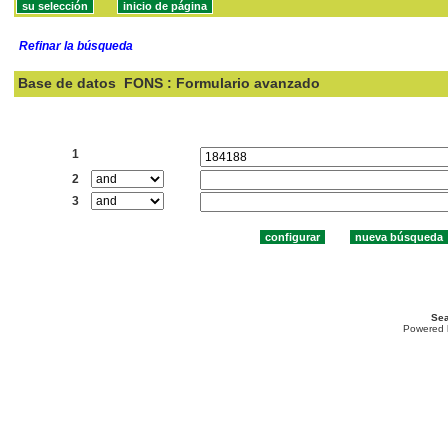
Refinar la búsqueda
Base de datos
FONS : Formulario avanzado
Buscar:
1
2
3
Sea
Powered