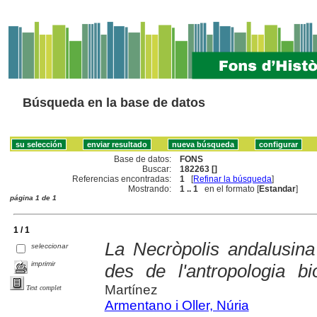
Búsqueda en la base de datos
Base de datos:
FONS
Buscar:
182263 []
Referencias encontradas:
1
[
Refinar la búsqueda
]
Mostrando:
1 .. 1
en el formato [
Estandar
]
página 1 de 1
1 / 1
La Necròpolis andalusina
seleccionar
imprimir
des de l'antropologia bi
Martínez
Text complet
Armentano i Oller, Núria