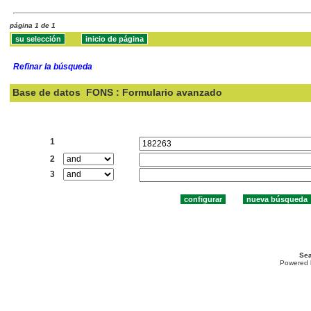
página 1 de 1
Refinar la búsqueda
Base de datos
FONS : Formulario avanzado
Buscar:
1
2
3
Sea
Powered