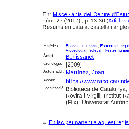
En:
Miscel·lània del Centre d'Est
núm. 27 (2017) , p. 13-30 (
Articles
Resums en català, castellà i anglè
Matèries:
Epoca musulmana
;
Estructures arqu
Arqueologia medieval
;
Restes human
Àmbit:
Benissanet
Cronologia:
[2009]
Autors add.:
Martínez, Joan
Accés:
https://www.raco.cat/ind
Localització:
Biblioteca de Catalunya;
Rovira i Virgili; Institu
(Flix); Universitat Autòn
Enllaç permanent a aquest regis