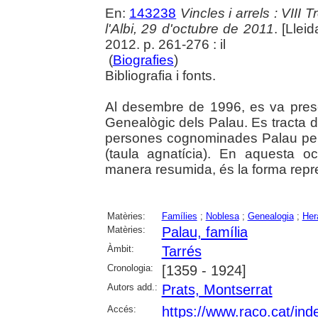
En:
143238
Vincles i arrels : VIII
l'Albi, 29 d'octubre de 2011
. [Llei
2012. p. 261-276 : il
(
Biografies
)
Bibliografia i fonts.
Al desembre de 1996, es va presen
Genealògic dels Palau. Es tracta d
persones cognominades Palau per
(taula agnatícia). En aquesta oc
manera resumida, és la forma repr
Matèries:
Famílies
;
Noblesa
;
Genealogia
;
Her
Matèries:
Palau, família
Àmbit:
Tarrés
Cronologia:
[1359 - 1924]
Autors add.:
Prats, Montserrat
Accés:
https://www.raco.cat/in