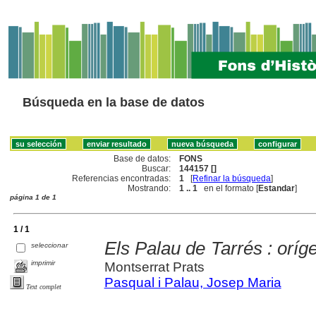
Búsqueda en la base de datos
Base de datos:
FONS
Buscar:
144157 []
Referencias encontradas:
1
[
Refinar la búsqueda
]
Mostrando:
1 .. 1
en el formato [
Estandar
]
página 1 de 1
1 / 1
Els Palau de Tarrés : oríg
seleccionar
imprimir
Montserrat Prats
Pasqual i Palau, Josep Maria
Text complet