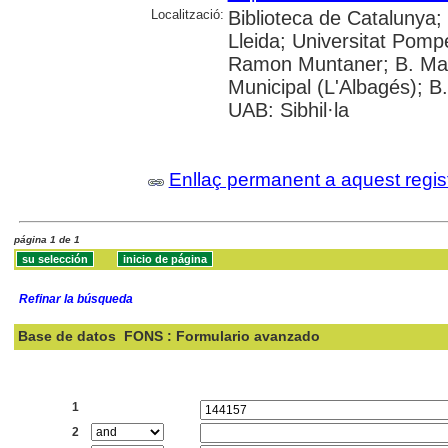
Localització:
Biblioteca de Catalunya; 
Lleida; Universitat Pompeu
Ramon Muntaner; B. Marq
Municipal (L'Albagés); B
UAB: Sibhil·la
Enllaç permanent a aquest regis
página 1 de 1
Refinar la búsqueda
Base de datos
FONS : Formulario avanzado
Buscar:
1
2