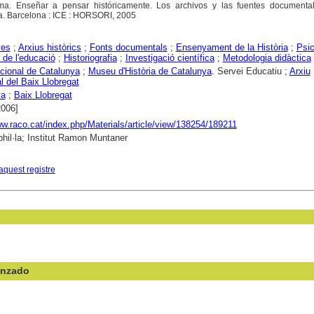
ma. Enseñar a pensar históricamente. Los archivos y las fuentes documenta
ia. Barcelona : ICE : HORSORI, 2005
yes
;
Arxius històrics
;
Fonts documentals
;
Ensenyament de la Història
;
Psic
 de l'educació
;
Historiografia
;
Investigació científica
;
Metodologia didàctica
cional de Catalunya
;
Museu d'Història de Catalunya
. Servei Educatiu ;
Arxiu
 del Baix Llobregat
ya
;
Baix Llobregat
2006]
ww.raco.cat/index.php/Materials/article/view/138254/189211
hil·la; Institut Ramon Muntaner
aquest registre
anzado
en el campo: