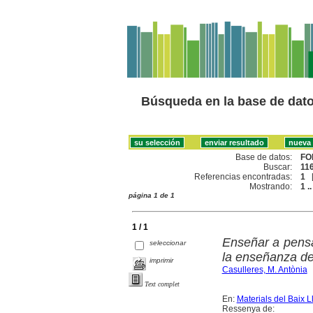
Búsqueda en la base de dat
Base de datos:
FO
Buscar:
116
Referencias encontradas:
1
Mostrando:
1 ..
página 1 de 1
1 / 1
Enseñar a pensa
seleccionar
la enseñanza de 
imprimir
Casulleres, M. Antònia
Text complet
En:
Materials del Baix L
Ressenya de: