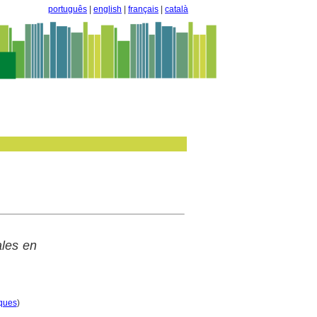
português
|
english
|
français
|
català
ales en
iques
)