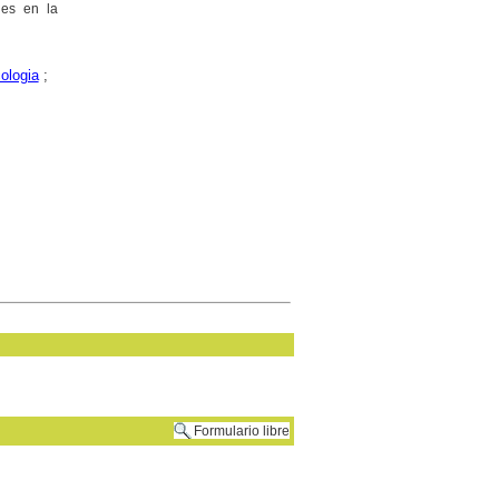
les en la
ologia
;
Formulario libre