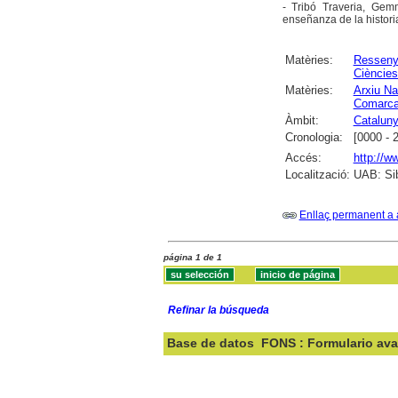
- Tribó Traveria, Gem
enseñanza de la histor
Matèries:
Ressen
Ciències
Matèries:
Arxiu Na
Comarcal
Àmbit:
Catalun
Cronologia:
[0000 - 
Accés:
http://w
Localització:
UAB: Sib
Enllaç permanent a 
página 1 de 1
Refinar la búsqueda
Base de datos
FONS : Formulario av
Buscar: