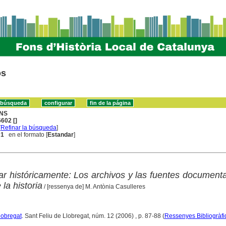
os
NS
602 []
[
Refinar la búsqueda
]
 1
en el formato [
Estandar
]
r históricamente: Los archivos y las fuentes document
la historia
/ [ressenya de] M. Antònia Casulleres
lobregat
. Sant Feliu de Llobregat, núm. 12 (2006) , p. 87-88 (
Ressenyes Bibliogràf