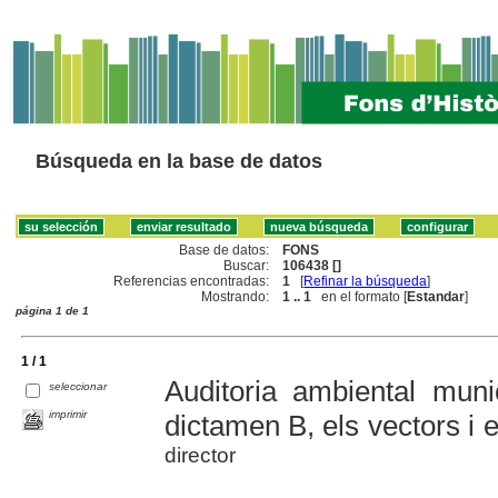
Búsqueda en la base de datos
Base de datos:
FONS
Buscar:
106438 []
Referencias encontradas:
1
[
Refinar la búsqueda
]
Mostrando:
1 .. 1
en el formato [
Estandar
]
página 1 de 1
1 / 1
Auditoria ambiental muni
seleccionar
imprimir
dictamen B, els vectors i e
director