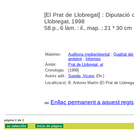
[El Prat de Llobregat] : Diputació
Llobregat, 1998
58 p., 6 làm. : il., map. ; 21 * 30 cm
Matèries:
Auditoria mediambiental
;
Qualitat de
ambient
;
Informes
Àmbit:
Prat de Llobregat, el
Cronologia:
[1998]
Autors add.:
Sureda, Vicenç
(Dir.)
Localització:
B. Antonio Martín (El Prat de Llobrega
Enllaç permanent a aquest regis
página 1 de 1