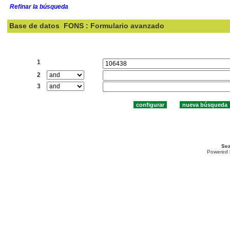
Refinar la búsqueda
Base de datos
FONS : Formulario avanzado
Buscar:
1
2
3
Sea
Powered