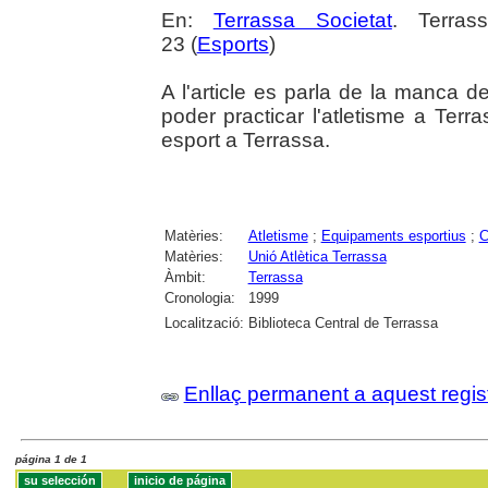
En:
Terrassa Societat
. Terras
23 (
Esports
)
A l'article es parla de la manca 
poder practicar l'atletisme a Ter
esport a Terrassa.
Matèries:
Atletisme
;
Equipaments esportius
;
C
Matèries:
Unió Atlètica Terrassa
Àmbit:
Terrassa
Cronologia:
1999
Localització:
Biblioteca Central de Terrassa
Enllaç permanent a aquest regis
página 1 de 1