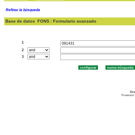
Refinar la búsqueda
Base de datos
FONS : Formulario avanzado
Buscar:
1
2
3
Sea
Powered