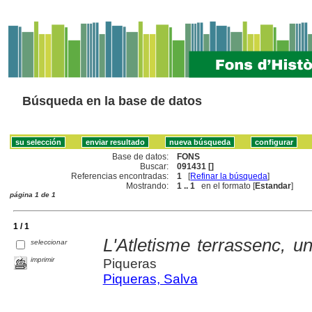
Búsqueda en la base de datos
Base de datos:
FONS
Buscar:
091431 []
Referencias encontradas:
1
[
Refinar la búsqueda
]
Mostrando:
1 .. 1
en el formato [
Estandar
]
página 1 de 1
1 / 1
L'Atletisme terrassenc, 
seleccionar
imprimir
Piqueras
Piqueras, Salva