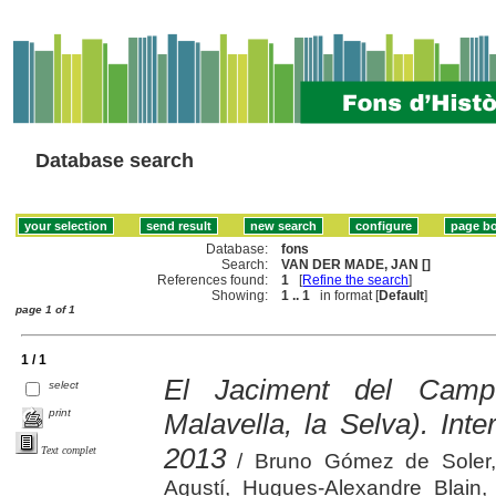
Database search
Database:
fons
Search:
VAN DER MADE, JAN []
References found:
1
[
Refine the search
]
Showing:
1 .. 1
in format [
Default
]
page 1 of 1
1 / 1
El Jaciment del Camp
select
print
Malavella, la Selva). Int
2013
Text complet
/ Bruno Gómez de Soler,
Agustí, Hugues-Alexandre Blain,