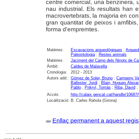
centre comercial, una benzinera, 
nau industrial. Els resultats han 
macrovertebrats, la majoria en con
gran quantitat de peixos i amfibi
forma d'empremtes.
Matèries:
Excavacions arqueològiques
;
Arqueol
Paleontologia
;
Restes animals
Matèries:
Jaciment del Camp dels Ninots de Ca
Àmbit:
Caldes de Malavella
Cronologia:
2012 - 2013
Autors add.:
Gómez de Soler, Bruno
;
Campeny Vall
Ballester, Jordi
;
Blain, Hugues Alexa
Pablo
;
Prikryl, Tomàs
;
Riba, David
;
Accés:
http://calaix.gencat.cat/handle/10687
Localització:
B. Carles Rahola (Girona)
Enllaç permanent a aquest regis