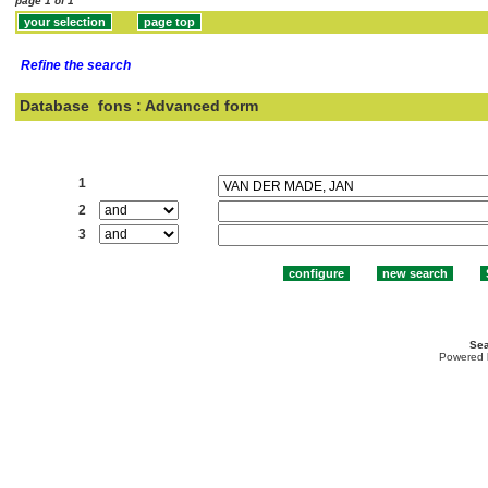
page 1 of 1
Refine the search
Database
fons : Advanced form
Search:
1
2
3
Sea
Powered