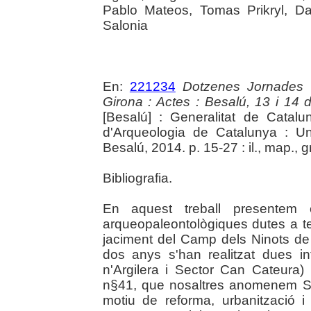
Pablo Mateos, Tomas Prikryl, D
Salonia
En:
221234
Dotzenes Jornades 
Girona : Actes : Besalú, 13 i 14
[Besalú] : Generalitat de Cata
d'Arqueologia de Catalunya : Un
Besalú, 2014. p. 15-27 : il., map., g
Bibliografia.
En aquest treball presentem e
arqueopaleontològiques dutes a t
jaciment del Camp dels Ninots de
dos anys s'han realitzat dues i
n'Argilera i Sector Can Cateura)
n§41, que nosaltres anomenem Se
motiu de reforma, urbanització i