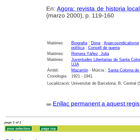
En:
Agora: revista de historia local
(marzo 2000), p. 119-160
Matèries:
Biografia
;
Dona
;
Anarcosindicalisme
política
;
Consell de guerra
Matèries:
Romera Yáñez, Julia
Matèries:
Juventudes Libertarias de Santa Col
UJA
Àmbit:
Mazarrón
- Múrcia ;
Santa Coloma de
Cronologia:
1921 - 1941
Localització:
Universitat de Barcelona; B. Central
Enllaç permanent a aquest regis
page 1 of 1