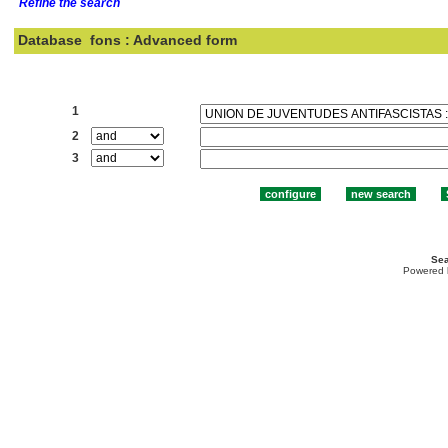
Refine the search
Database
fons : Advanced form
Search:
1
2
3
Sea
Powered