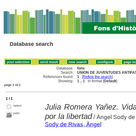
Database search
Database:
fons
Search:
UNION DE JUVENTUDES ANTIFASC
References found:
1
[
Refine the search
]
Showing:
1 .. 1
in format [
Default
]
page 1 of 1
1 / 1
Julia Romera Yañez. Vid
select
print
por la libertad
/ Àngel Sody de
Sody de Rivas, Àngel