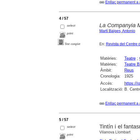
Enllaç permanent a 
4 / 57
La Companyia Mo
select
Martí Baiges, Antonio
print
En:
Revista del Centre 
Text complet
Matèries:
Teatre
;
Matèries:
Teatre B
Àmbit:
Reus
Cronologia:
1925
Accés:
https://
Localització:
B. Centr
Enllaç permanent a 
5 / 57
Tintín i el fanta
select
Vilanova Llombart
print