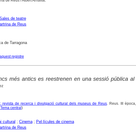
ina de Reus / Albert Arnavat.
Sales de teatre
artrina de Reus
ca de Tarragona
aquest registre
ncs més antics es reestrenen en una sessió pública al
ez
: revista de recerca i divulgació cultural dels museus de Reus
. Reus. III èpoc
(
Tema central
)
i cultural
;
Cinema
;
Pel·lícules de cinema
artrina de Reus