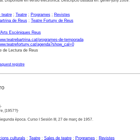
at. Disponible en versió electrònica. Descripció basada en: gener-juny 2009.
 teatre
;
Teatre
;
Programes
;
Revistes
artrina de Reus
;
Teatre Fortuny de Reus
'Arts Escèniques Reus
www.teatrebartrina.cat/programes-de-temporada
www.teatrefortuny.cat/agenda?show_cal=0
e de Lectura de Reus
aquest registre
ro
-
re, [1957?]-
egunda època. Curso I Sesión III, 27 de març de 1957.
ions culturals
;
Teatre
;
Sales de teatre
;
Programes
;
Revistes