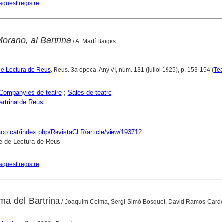
aquest registre
rano, al Bartrina
/ A. Martí Baiges
de Lectura de Reus
. Reus. 3a època. Any VI, núm. 131 (juliol 1925), p. 153-154 (
Tea
Companyies de teatre
;
Sales de teatre
artrina de Reus
raco.cat/index.php/RevistaCLR/article/view/193712
e de Lectura de Reus
aquest registre
sma del Bartrina
/ Joaquim Celma, Sergi Simó Bosquet, David Ramos Carde