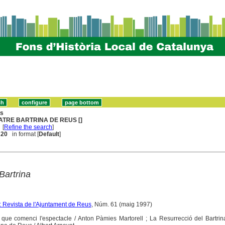
ns
ATRE BARTRINA DE REUS []
[
Refine the search
]
. 20
in format [
Default
]
Bartrina
: Revista de l'Ajuntament de Reus
, Núm. 61 (maig 1997)
, que comenci l'espectacle / Anton Pàmies Martorell ; La Resurrecció del Bartrin