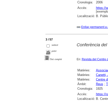
Cronologia:
2006
Accés:
https://
[exempla
Localització:
B. Públi
Enllaç permanent a 
3 / 57
Conferència del
select
print
En:
Revista del Centre 
Text complet
Matèries:
Associac
Matèries:
Canetti,
Matèries:
Centre d
Àmbit:
Reus
;
T
Cronologia:
1925
Accés:
https://
Localització:
B. Centr