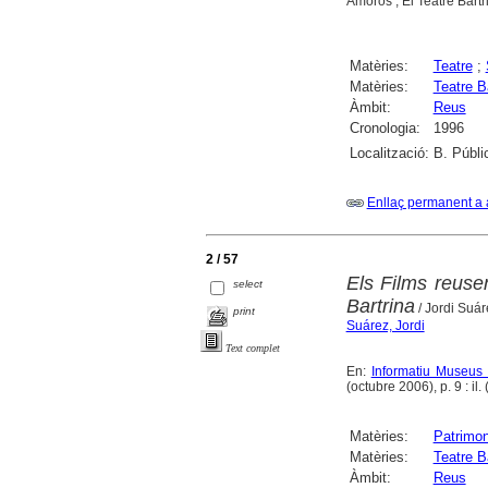
Amorós ; El Teatre Bartr
Matèries:
Teatre
;
Matèries:
Teatre B
Àmbit:
Reus
Cronologia:
1996
Localització:
B. Públi
Enllaç permanent a 
2 / 57
Els Films reuse
select
Bartrina
/ Jordi Suár
print
Suárez, Jordi
Text complet
En:
Informatiu Museus 
(octubre 2006), p. 9 : il. 
Matèries:
Patrimon
Matèries:
Teatre B
Àmbit:
Reus