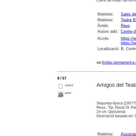
Canvi de mida i de form
Matèries:
Sales de
Matèries:
Teatre B
Àmbit:
Reus
Autors add.:
Centre d
Accés:
https://
https://
Localització:
B. Centr
Enllaç permanent a 
8 / 57
Amigos del Teat
select
print
Segunda época [1957?]
Reus : Tip. Raval St. Pe
24 cm. Quinzenal.
Descripció basada en: S
Matèries:
Associac