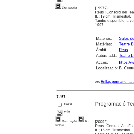
[1997?]-
Text complet
Reus : Consorci del Teat
Il. ; 19 cm. Trismestral.
També disponible la ver
1997.
Matèries:
Sales de
Matèries:
Teatre B
Àmbit:
Reus
Autors add.:
Teatre B
Accés:
https://
Localització:
B. Centr
Enllaç permanent a 
7 / 57
Programació Tea
select
print
[2009?]-
Text complet
Text
complet
Reus : Centre d'Arts Es
Il. ; 15 cm. Trismestral.