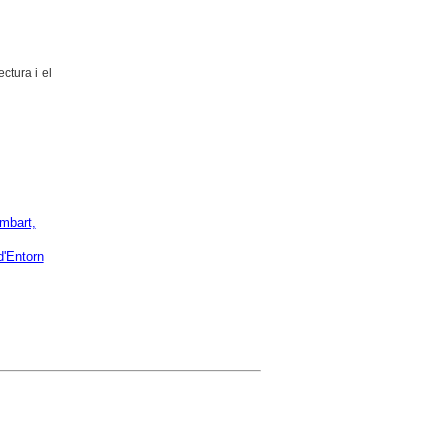
ctura i el
mbart,
d'Entorn