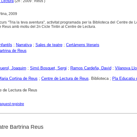
e Lectura
(2n : 2009 : Reus )
tina, 2009
rs "Tria la teva aventura", activitat programada per la Biblioteca del Centre de Le
e Reus amb motiu del 2n Cicle Tintin al Centre de Lectura.
nfantils
;
Narrativa
;
Sales de teatre
;
Certàmens literaris
artrina de Reus
uerol, Joaquim
;
Simó Bosquet, Sergi
;
Ramos Cardeña, David
;
Vilanova Llo
aria Cortina de Reus
;
Centre de Lectura de Reus
. Biblioteca ;
Pla Educatiu 
e de Lectura de Reus
aquest registre
tre Bartrina Reus