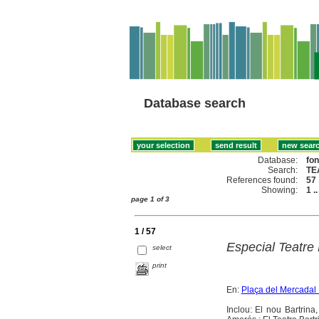
Database search
Database:
fo
Search:
TE
References found:
57
Showing:
1 .
page 1 of 3
1 / 57
Especial Teatre 
select
print
En:
Plaça del Mercadal 
Inclou: El nou Bartrina