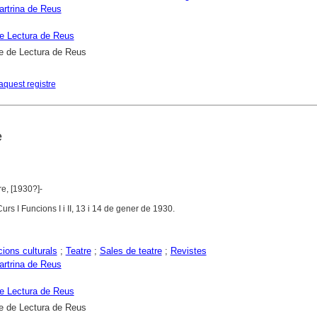
artrina de Reus
e Lectura de Reus
e de Lectura de Reus
aquest registre
e
re, [1930?]-
rs I Funcions I i II, 13 i 14 de gener de 1930.
ions culturals
;
Teatre
;
Sales de teatre
;
Revistes
artrina de Reus
e Lectura de Reus
e de Lectura de Reus