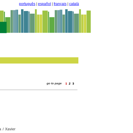
português
|
español
|
français
|
català
go to page
a / Xavier