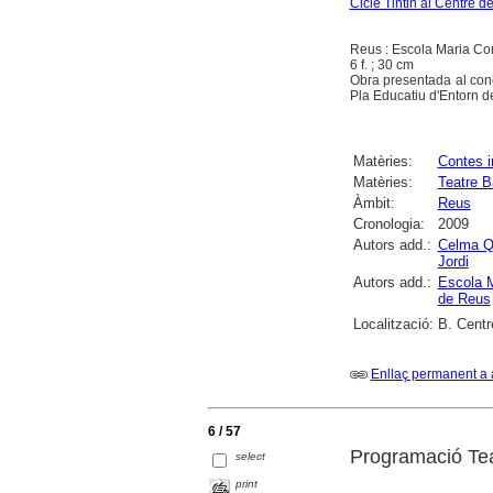
Cicle Tintin al Centre d
Reus : Escola Maria Cor
6 f. ; 30 cm
Obra presentada al concu
Pla Educatiu d'Entorn d
Matèries:
Contes i
Matèries:
Teatre B
Àmbit:
Reus
Cronologia:
2009
Autors add.:
Celma Q
Jordi
Autors add.:
Escola M
de Reus
Localització:
B. Centr
Enllaç permanent a 
6 / 57
Programació Tea
select
print