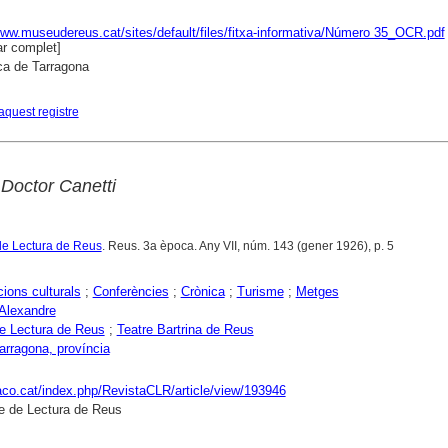
www.museudereus.cat/sites/default/files/fitxa-informativa/Número 35_OCR.pdf
r complet]
ca de Tarragona
aquest registre
 Doctor Canetti
de Lectura de Reus
. Reus. 3a època. Any VII, núm. 143 (gener 1926), p. 5
ions culturals
;
Conferències
;
Crònica
;
Turisme
;
Metges
 Alexandre
e Lectura de Reus
;
Teatre Bartrina de Reus
arragona, província
raco.cat/index.php/RevistaCLR/article/view/193946
e de Lectura de Reus