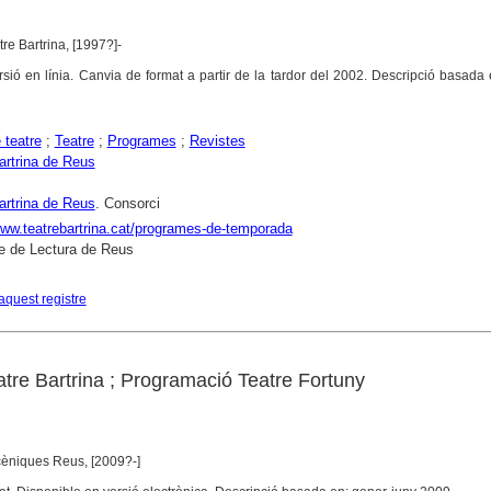
re Bartrina, [1997?]-
sió en línia. Canvia de format a partir de la tardor del 2002. Descripció basada 
 teatre
;
Teatre
;
Programes
;
Revistes
artrina de Reus
artrina de Reus
. Consorci
www.teatrebartrina.cat/programes-de-temporada
e de Lectura de Reus
aquest registre
tre Bartrina ; Programació Teatre Fortuny
cèniques Reus, [2009?-]