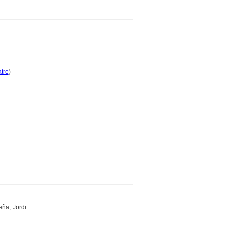
tre
)
ña, Jordi