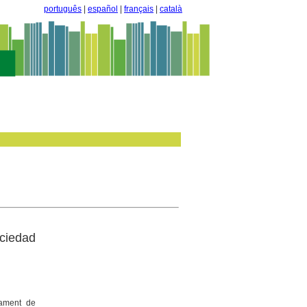
português
|
español
|
français
|
català
ociedad
tament de