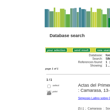
Database search
Database:
fo
Search:
SI
References found:
1
Showing:
1 ..
page 1 of 1
1 / 1
Actas del Prime
select
: Camarasa, 13
print
Simposio Latino sobre 
[S.l.] ; Camarasa : S