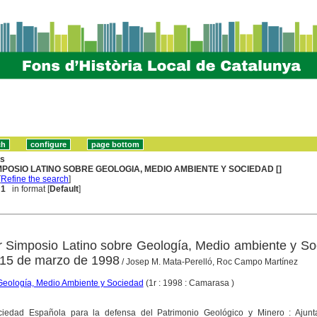
ns
MPOSIO LATINO SOBRE GEOLOGIA, MEDIO AMBIENTE Y SOCIEDAD []
[
Refine the search
]
 1
in format [
Default
]
r Simposio Latino sobre Geología, Medio ambiente y S
-15 de marzo de 1998
/ Josep M. Mata-Perelló, Roc Campo Martínez
Geología, Medio Ambiente y Sociedad
(1r : 1998 : Camarasa )
ociedad Española para la defensa del Patrimonio Geológico y Minero : Ajun