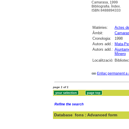
Camarasa, 1999
Bibliografia. Índex.
ISBN 8488894333
Matèries:
Actes d
Àmbit:
Camara
Cronologia:
1998
Autors add.:
Mata-Per
Autors add.:
Ajuntam
Minero
Localització:
Bibliote
Enllaç permanent a 
page 1 of 1
Refine the search
Database
fons : Advanced form