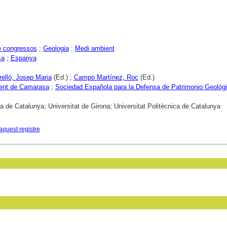
e congressos
;
Geologia
;
Medi ambient
sa
;
Espanya
elló, Josep Maria
(Ed.) ;
Campo Martínez, Roc
(Ed.)
ent de Camarasa
;
Sociedad Española para la Defensa de Patrimonio Geológi
ca de Catalunya; Universitat de Girona; Universitat Politècnica de Catalunya
aquest registre