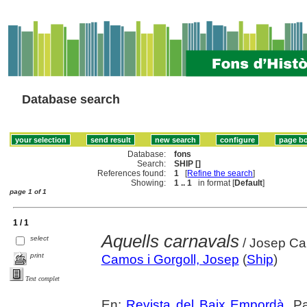
Database search
Database:
fons
Search:
SHIP []
References found:
1
[
Refine the search
]
Showing:
1 .. 1
in format [
Default
]
page 1 of 1
1 / 1
Aquells carnavals
select
/ Josep Cam
print
Camos i Gorgoll, Josep
(
Ship
)
Text complet
En:
Revista del Baix Empordà
. P