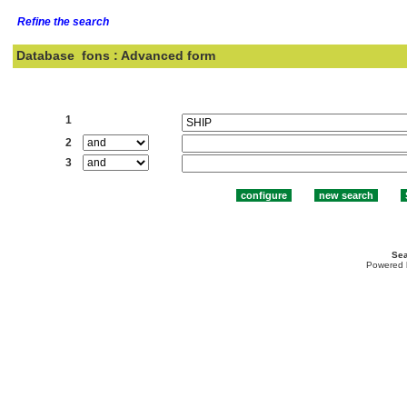
Refine the search
Database
fons : Advanced form
Search:
1
2
3
Sea
Powered