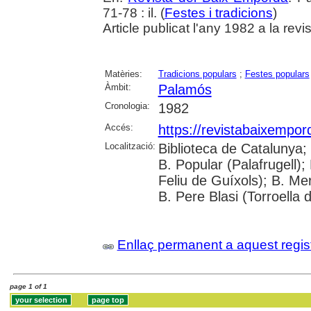
71-78 : il. (
Festes i tradicions
)
Article publicat l'any 1982 a la re
Matèries:
Tradicions populars
;
Festes populars
Àmbit:
Palamós
Cronologia:
1982
Accés:
https://revistabaixempo
Localització:
Biblioteca de Catalunya;
B. Popular (Palafrugell);
Feliu de Guíxols); B. Me
B. Pere Blasi (Torroella 
Enllaç permanent a aquest regis
page 1 of 1