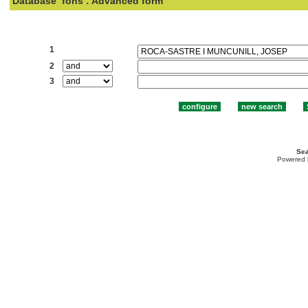
Database
fons : Advanced form
Search:
1
2
3
Sea
Powered