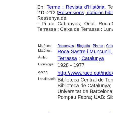
En:
Terme : Revista d'Història
. T
210-212 (
Recensions, notícies bibl
Ressenya de:
- Pi de Cabanyes, Oriol. Roca-S
Terrassa : Caixa de Terrassa : Lu
Matèries:
Ressenyes
;
Biografia
;
Pintors
;
Críti
Matèries:
Roca-Sastre i Muncunill,
Àmbit:
Terrassa
;
Catalunya
Cronologia:
1928 - 1977
Accés:
http://www.raco.cat/ind
Localització:
Biblioteca Central de Te
Biblioteca de Catalunya
Universitat de Barcelona;
Pompeu Fabra; UAB: Sibh