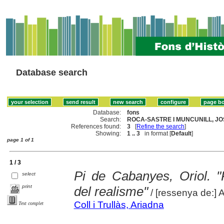
Database search
Database:
fons
Search:
ROCA-SASTRE I MUNCUNILL, JOS
References found:
3
[
Refine the search
]
Showing:
1 .. 3
in format [
Default
]
page 1 of 1
1 / 3
Pi de Cabanyes, Oriol. "
select
print
del realisme"
/ [ressenya de:] A
Coll i Trullàs, Ariadna
Text complet