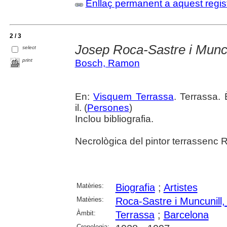
Enllaç permanent a aquest regis
2 / 3
Josep Roca-Sastre i Muncu
select
print
Bosch, Ramon
En:
Visquem Terrassa
. Terrassa. 
il. (
Persones
)
Inclou bibliografia.
Necrològica del pintor terrassenc 
Matèries:
Biografia
;
Artistes
Matèries:
Roca-Sastre i Muncunill,
Àmbit:
Terrassa
;
Barcelona
Cronologia: