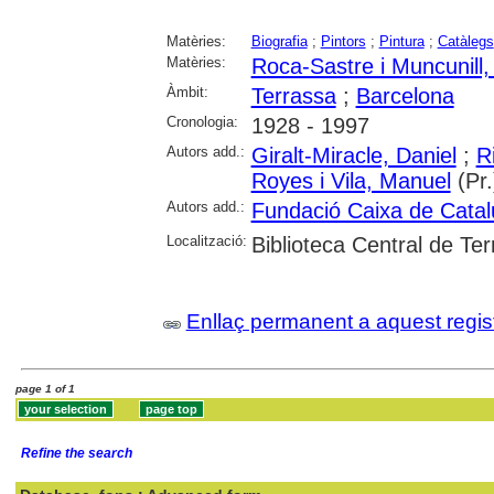
Matèries:
Biografia
;
Pintors
;
Pintura
;
Catàlegs
Matèries:
Roca-Sastre i Muncunill,
Àmbit:
Terrassa
;
Barcelona
Cronologia:
1928 - 1997
Autors add.:
Giralt-Miracle, Daniel
;
R
Royes i Vila, Manuel
(Pr.
Autors add.:
Fundació Caixa de Cata
Localització:
Biblioteca Central de Te
Enllaç permanent a aquest regis
page 1 of 1
Refine the search