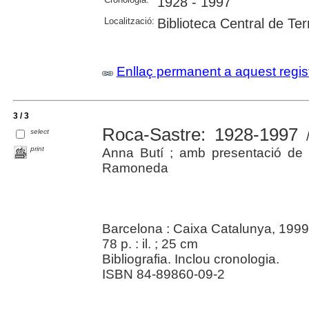
1928 - 1997
Localització:
Biblioteca Central de Te
Enllaç permanent a aquest regis
3 / 3
Roca-Sastre: 1928-1997
select
/
print
Anna Butí ; amb presentació de 
Ramoneda
Barcelona : Caixa Catalunya, 1999
78 p. : il. ; 25 cm
Bibliografia. Inclou cronologia.
ISBN 84-89860-09-2