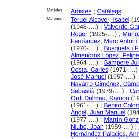
Matèries:
Artistes
;
Catàlegs
Matèries:
Teruel Alcover, Isabel
(19
(1948-....) ;
Valverde Ga
Roger
(1925-....) ;
Muñoz
Fernàndez, Marc Antoni
(1970-....) ;
Busquets i F
Almendros López, Felipe
(1964-....) ;
Sampere Juli
Costa, Carles
(1971-....)
José Manuel
(1957-....) 
Navarro Giménez, Dàma
Sebastià
(1979-....) ;
Ca
Ordi Dalmau, Ramon
(19
(1961-....) ;
Benito Colo
Ángel, Juan Manuel
(1949
(1977-....) ;
Martín Gonz
Niubó, Joan
(1959-....) ;
Hernández Palacios, An