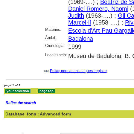
(1969-....) ;
Beatriz de S
Daniel Romero, Naomi
(1
Judith
(1963-....) ;
Gil C
Marcel·lí
(1958-....) ;
Riv
Matèries:
Escola d'Art Pau Gargal
Àmbit:
Badalona
Cronologia:
1999
Localització:
Museu de Badalona; B. 
Enllaç permanent a aquest registre
page 1 of 1
Refine the search
Database
fons : Advanced form
Search: