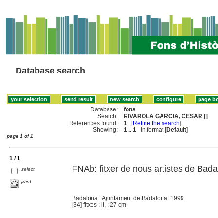
Database search
Database:
fons
Search:
RIVAROLA GARCIA, CESAR []
References found:
1
[
Refine the search
]
Showing:
1 .. 1
in format [
Default
]
page 1 of 1
1 / 1
FNAb: fitxer de nous artistes de Bad
select
print
Badalona : Ajuntament de Badalona, 1999
[34] fitxes : il. ; 27 cm