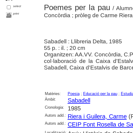
Poemes per la pau
select
/ Alumne
print
Concòrdia ; pròleg de Carme Riera
Sabadell : Llibreria Delta, 1985
55 p. : il. ; 20 cm
Organitzen: AA.VV. Concòrdia, C.P
col·laboració de la Caixa d'Estal
Sabadell, Caixa d'Estalvis de Barc
Matèries:
Poesia
;
Educació per la pau
;
Estudi
Àmbit:
Sabadell
Cronologia:
1985
Autors add.:
Riera i Guilera, Carme
(P
Autors add.:
CEIP Font Rosella de Sa
Localització: