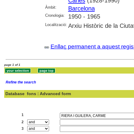
Carles
(1928-1990)
Àmbit:
Barcelona
Cronologia:
1950 - 1965
Localització:
Arxiu Històric de la Ciu
Enllaç permanent a aquest regis
page 1 of 1
Refine the search
Database
fons : Advanced form
Search:
1
2
3