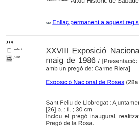
Arxiu Històric de Sabadel
Enllaç permanent a aquest regis
3 / 4
XXVIII Exposició Nacion
select
print
maig de 1986
/ [Presentació:
amb un pregó de: Carme Riera]
Exposició Nacional de Roses
(28a 
Sant Feliu de Llobregat : Ajuntame
[26] p. : il. ; 30 cm
Inclou el pregó inaugural, realitza
Pregó de la Rosa.