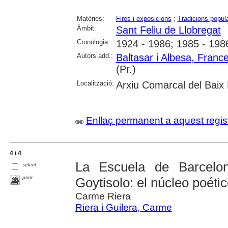
Matèries:
Fires i exposicions
;
Tradicions popul
Àmbit:
Sant Feliu de Llobregat
Cronologia:
1924 - 1986; 1985 - 198
Autors add.:
Baltasar i Albesa, Franc
(Pr.)
Localització:
Arxiu Comarcal del Baix 
Enllaç permanent a aquest regis
4 / 4
La Escuela de Barcelon
select
print
Goytisolo: el núcleo poéti
Carme Riera
Riera i Guilera, Carme