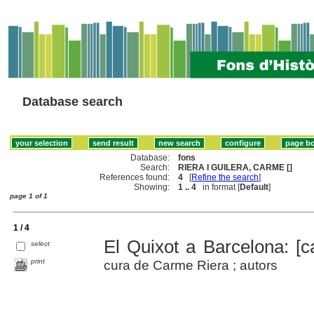
Database search
Database:
fons
Search:
RIERA I GUILERA, CARME []
References found:
4
[
Refine the search
]
Showing:
1 .. 4
in format [
Default
]
page 1 of 1
1 / 4
El Quixot a Barcelona: [ca
select
print
cura de Carme Riera ; autors