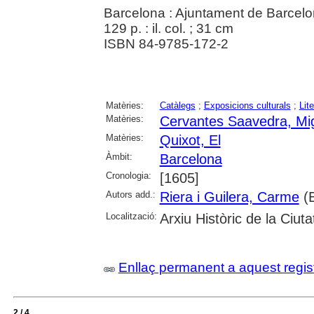
Barcelona : Ajuntament de Barcelo
129 p. : il. col. ; 31 cm
ISBN 84-9785-172-2
Matèries:
Catàlegs
;
Exposicions culturals
;
Lit
Matèries:
Cervantes Saavedra, Mi
Matèries:
Quixot, El
Àmbit:
Barcelona
Cronologia:
[1605]
Autors add.:
Riera i Guilera, Carme
(E
Localització:
Arxiu Històric de la Ciut
Enllaç permanent a aquest regis
2 / 4