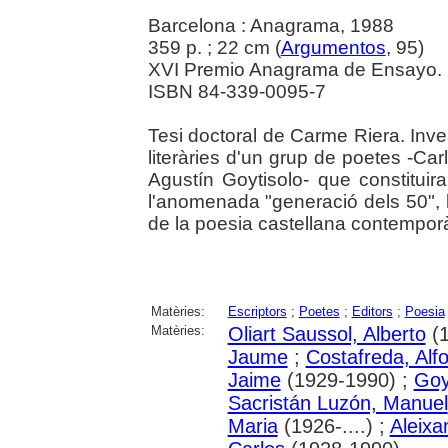
Barcelona : Anagrama, 1988
359 p. ; 22 cm (
Argumentos
, 95)
XVI Premio Anagrama de Ensayo. Bib
ISBN 84-339-0095-7
Tesi doctoral de Carme Riera. Inve
literàries d'un grup de poetes -Ca
Agustín Goytisolo- que constituir
l'anomenada "generació dels 50",
de la poesia castellana contempor
Matèries:
Escriptors
;
Poetes
;
Editors
;
Poesia
Matèries:
Oliart Saussol, Alberto
(1
Jaume
;
Costafreda, Alf
Jaime
(1929-1990) ;
Goy
Sacristán Luzón, Manuel
Maria
(1926-....) ;
Aleixa