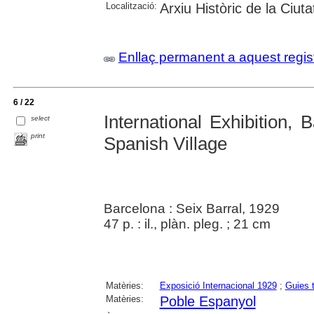
Localització:
Arxiu Històric de la Ciut
Enllaç permanent a aquest regis
6 / 22
International Exhibition,
select
print
Spanish Village
Barcelona : Seix Barral, 1929
47 p. : il., plàn. pleg. ; 21 cm
Matèries:
Exposició Internacional 1929
;
Guies t
Matèries:
Poble Espanyol