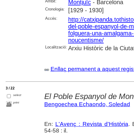
Àmbit:
Montjuïc
- Barcelona
Cronologia:
[1929 - 1930]
Accés:
http://catxipanda.tothisto
del-poble-espanyol-de-mo
folguera-una-amalgama
noucentisme/
Localització:
Arxiu Històric de la Ciut
Enllaç permanent a aquest regis
3 / 22
El Poble Espanyol de Mont
select
print
Bengoechea Echaondo, Soledad
En:
L'Avenç : Revista d'Història
. 
54-58 : il.