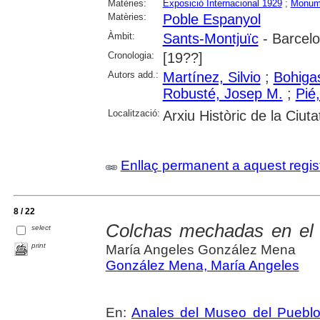
Matèries:
Exposició Internacional 1929
;
Monum
Matèries:
Poble Espanyol
Àmbit:
Sants-Montjuïc
- Barcel
Cronologia:
[19??]
Autors add.:
Martínez, Silvio
;
Bohigas
Robusté, Josep M.
;
Pié
Localització:
Arxiu Històric de la Ciut
Enllaç permanent a aquest regis
8 / 22
Colchas mechadas en el
select
print
María Angeles González Mena
González Mena, María Angeles
En:
Anales del Museo del Puebl