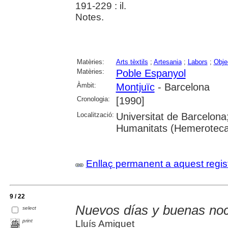
191-229 : il.
Notes.
Matèries:
Arts tèxtils
;
Artesania
;
Labors
;
Obje
Matèries:
Poble Espanyol
Àmbit:
Montjuïc
- Barcelona
Cronologia:
[1990]
Localització:
Universitat de Barcelona; 
Humanitats (Hemeroteca
Enllaç permanent a aquest regis
9 / 22
Nuevos días y buenas noc
select
print
Lluís Amiguet