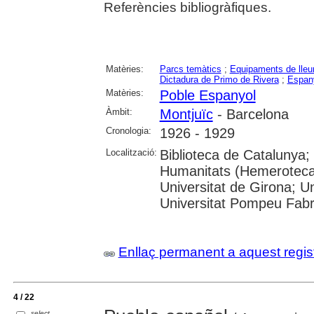
Referències bibliogràfiques.
Matèries:
Parcs temàtics
;
Equipaments de lleu
Dictadura de Primo de Rivera
;
Espan
Matèries:
Poble Espanyol
Àmbit:
Montjuïc
- Barcelona
Cronologia:
1926 - 1929
Localització:
Biblioteca de Catalunya
Humanitats (Hemeroteca)
Universitat de Girona; Un
Universitat Pompeu Fab
Enllaç permanent a aquest regis
4 / 22
select