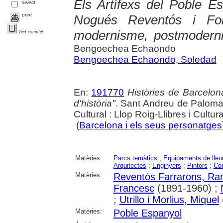
Els Artífexs del Poble Es
select
print
Nogués Reventós i Fo
modernisme, postmodern
Text complet
Bengoechea Echaondo
Bengoechea Echaondo, Soledad
En:
191770
Històries de Barcelona
d'història"
. Sant Andreu de Palomar
Cultural : Llop Roig-Llibres i Cultur
(
Barcelona i els seus personatges
Matèries:
Parcs temàtics
;
Equipaments de lleu
Arquitectes
;
Enginyers
;
Pintors
;
Con
Matèries:
Reventós Farrarons, R
Francesc
(1891-1960) ;
;
Utrillo i Morlius, Miquel
Matèries:
Poble Espanyol