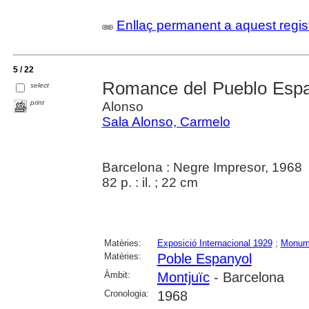
Enllaç permanent a aquest regis
5 / 22
Romance del Pueblo Espa
select
print
Alonso
Sala Alonso, Carmelo
Barcelona : Negre Impresor, 1968
82 p. : il. ; 22 cm
Matèries:
Exposició Internacional 1929
;
Monum
Matèries:
Poble Espanyol
Àmbit:
Montjuïc
- Barcelona
Cronologia:
1968