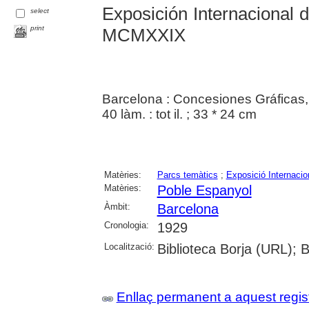
Exposición Internacional 
select
print
MCMXXIX
Barcelona : Concesiones Gráficas,
40 làm. : tot il. ; 33 * 24 cm
Matèries:
Parcs temàtics
;
Exposició Internacio
Matèries:
Poble Espanyol
Àmbit:
Barcelona
Cronologia:
1929
Localització:
Biblioteca Borja (URL); 
Enllaç permanent a aquest regis