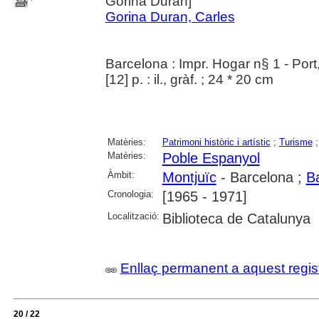
Gorina Duran]
Gorina Duran, Carles
Barcelona : Impr. Hogar n§ 1 - Port
[12] p. : il., gràf. ; 24 * 20 cm
Matèries:
Patrimoni històric i artístic
;
Turisme
Matèries:
Poble Espanyol
Àmbit:
Montjuïc
- Barcelona ;
B
Cronologia:
[1965 - 1971]
Localització:
Biblioteca de Catalunya
Enllaç permanent a aquest regis
20 / 22