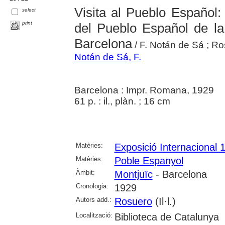
Visita al Pueblo Español: 
select
print
del Pueblo Español de la
Barcelona
/ F. Notán de Sá ; Rosu
Notán de Sá, F.
Barcelona : Impr. Romana, 1929
61 p. : il., plàn. ; 16 cm
Matèries:
Exposició Internacional 
Matèries:
Poble Espanyol
Àmbit:
Montjuïc
- Barcelona
Cronologia:
1929
Autors add.:
Rosuero
(Il·l.)
Localització:
Biblioteca de Catalunya