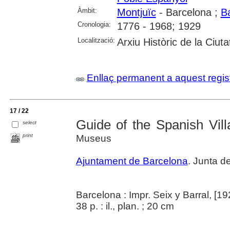
Àmbit:
Montjuïc
- Barcelona ;
B
Cronologia:
1776 - 1968; 1929
Localització:
Arxiu Històric de la Ciut
Enllaç permanent a aquest regis
17 / 22
Guide of the Spanish Vill
select
print
Museus
Ajuntament de Barcelona
. Junta 
Barcelona : Impr. Seix y Barral, [19
38 p. : il., plan. ; 20 cm