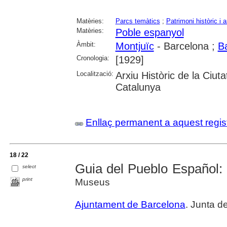
Matèries:
Parcs temàtics
;
Patrimoni històric i a
Matèries:
Poble espanyol
Àmbit:
Montjuïc
- Barcelona ;
B
Cronologia:
[1929]
Localització:
Arxiu Històric de la Ciut
Catalunya
Enllaç permanent a aquest regis
18 / 22
Guia del Pueblo Español:
select
print
Museus
Ajuntament de Barcelona
. Junta 