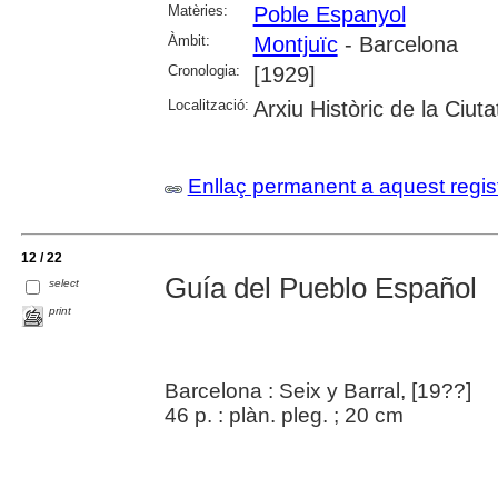
Matèries:
Poble Espanyol
Àmbit:
Montjuïc
- Barcelona
Cronologia:
[1929]
Localització:
Arxiu Històric de la Ciut
Enllaç permanent a aquest regis
12 / 22
Guía del Pueblo Español
select
print
Barcelona : Seix y Barral, [19??]
46 p. : plàn. pleg. ; 20 cm