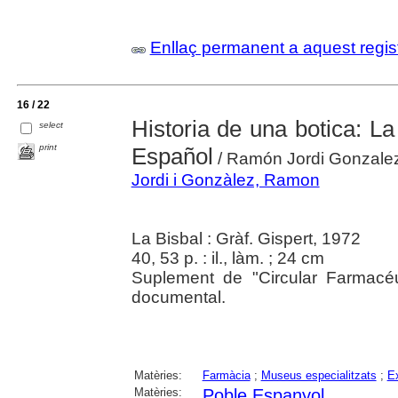
Enllaç permanent a aquest regis
16 / 22
Historia de una botica: 
select
print
Español
/ Ramón Jordi Gonzale
Jordi i Gonzàlez, Ramon
La Bisbal : Gràf. Gispert, 1972
40, 53 p. : il., làm. ; 24 cm
Suplement de "Circular Farmacéu
documental.
Matèries:
Farmàcia
;
Museus especialitzats
;
Ex
Matèries:
Poble Espanyol