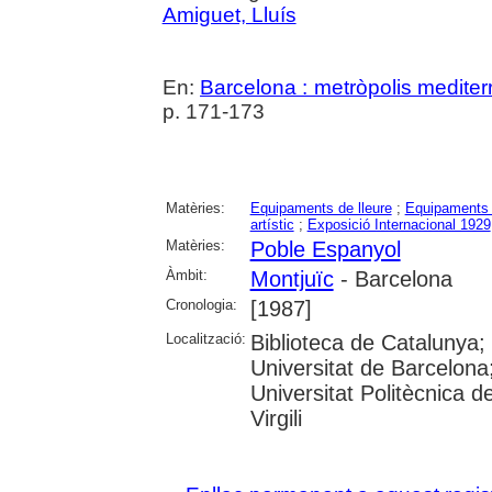
Amiguet, Lluís
En:
Barcelona : metròpolis mediter
p. 171-173
Matèries:
Equipaments de lleure
;
Equipaments 
artístic
;
Exposició Internacional 1929
Matèries:
Poble Espanyol
Àmbit:
Montjuïc
- Barcelona
Cronologia:
[1987]
Localització:
Biblioteca de Catalunya
Universitat de Barcelona
Universitat Politècnica d
Virgili