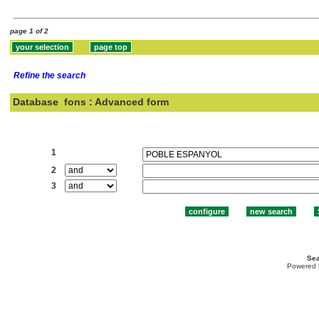
page 1 of 2
Refine the search
Database
fons : Advanced form
Search:
1
2
3
Sea
Powered