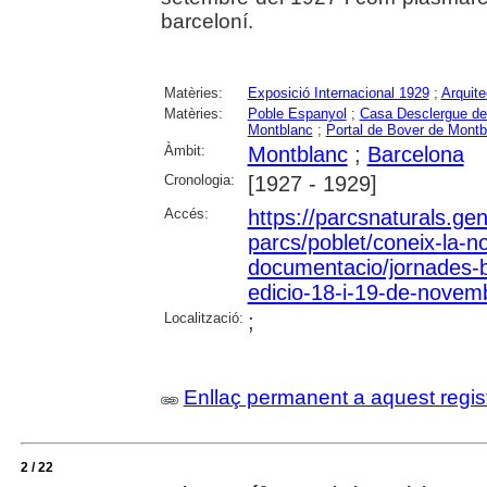
barceloní.
Matèries:
Exposició Internacional 1929
;
Arquite
Matèries:
Poble Espanyol
;
Casa Desclergue de
Montblanc
;
Portal de Bover de Montb
Àmbit:
Montblanc
;
Barcelona
Cronologia:
[1927 - 1929]
Accés:
https://parcsnaturals.ge
parcs/poblet/coneix-la-no
documentacio/jornades-
edicio-18-i-19-de-novem
Localització:
;
Enllaç permanent a aquest regis
2 / 22