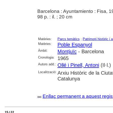
Barcelona : Ayuntamiento : Fisa, 
98 p. : il. ; 20 cm
Matèries:
Parcs temàtics
;
Patrimoni històric i a
Matèries:
Poble Espanyol
Àmbit:
Montjuïc
- Barcelona
Cronologia:
1965
Autors add.:
Ollé i Pinell, Antoni
(Il·l.)
Localització:
Arxiu Històric de la Ciut
Catalunya
Enllaç permanent a aquest regis
15 / 22