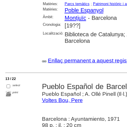
Matèries:
Parcs temàtics
;
Patrimoni històric i a
Matèries:
Poble Espanyol
Àmbit:
Montjuïc
- Barcelona
Cronologia:
[19??]
Localització:
Biblioteca de Catalunya; 
Barcelona
Enllaç permanent a aquest regis
13 / 22
Pueblo Español de Barce
select
print
Pueblo Español ; A. Ollé Pinell (Il·l.
Voltes Bou, Pere
Barcelona : Ayuntamiento, 1971
98 p. : il. ; 20 cm