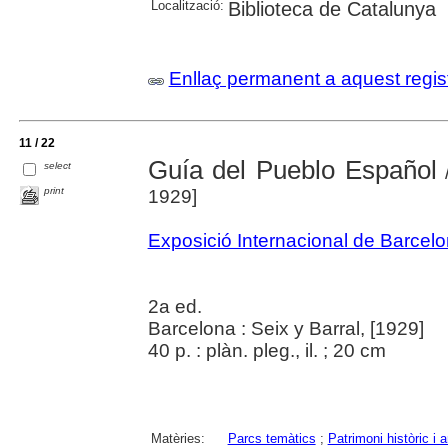
Localització:
Biblioteca de Catalunya
Enllaç permanent a aquest regis
11 / 22
Guía del Pueblo Español
select
/
print
1929]
Exposició Internacional de Barcel
2a ed.
Barcelona : Seix y Barral, [1929]
40 p. : plàn. pleg., il. ; 20 cm
Matèries:
Parcs temàtics
;
Patrimoni històric i a