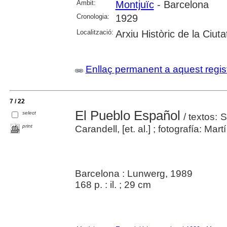
Àmbit:
Montjuïc
- Barcelona
Cronologia:
1929
Localització:
Arxiu Històric de la Ciut
Enllaç permanent a aquest regis
7 / 22
El Pueblo Español
select
/ textos: 
print
Carandell, [et. al.] ; fotografía: Mart
Barcelona : Lunwerg, 1989
168 p. : il. ; 29 cm