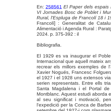
En:
258561
El Paper dels espais 
VI Jornades Bosc de Poblet i Mu
Rural, l'Espluga de Francolí 18 i
Francolí] : Generalitat de Catal
Alimentació i Agenda Rural : Paratg
2024. p. 375-392 : il
Bibliografia.
El 1929 es va inaugurar el Poble
Internacional que aquell mateix an
recrear els millors exemples de l'a
Xavier Nogués, Francesc Folguera
el 1927 i el 1928 uns extensos viat
serien representats. Entre ells tr
Santa Magdalena i el Portal de B
Montblanc. Aquest estudi aborda e
al seu significat i motivació, p
l'expedició per la Conca de Barb
setembre del 1927-i com plasmaren