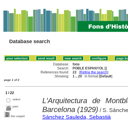
Database search
Database:
fons
Search:
POBLE ESPANYOL []
References found:
22
[
Refine the search
]
Showing:
1 .. 20
in format [
Default
]
page 1 of 2
1 / 22
L'Arquitectura de Mont
select
print
Barcelona (1929)
/ S. Sánch
Sánchez Sauleda, Sebastià
Text complet