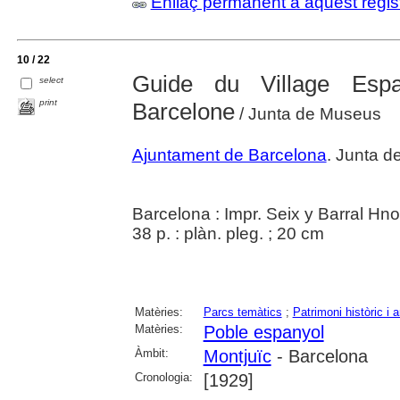
Enllaç permanent a aquest regis
10 / 22
Guide du Village Espa
select
print
Barcelone
/ Junta de Museus
Ajuntament de Barcelona
. Junta 
Barcelona : Impr. Seix y Barral Hno
38 p. : plàn. pleg. ; 20 cm
Matèries:
Parcs temàtics
;
Patrimoni històric i a
Matèries:
Poble espanyol
Àmbit:
Montjuïc
- Barcelona
Cronologia:
[1929]