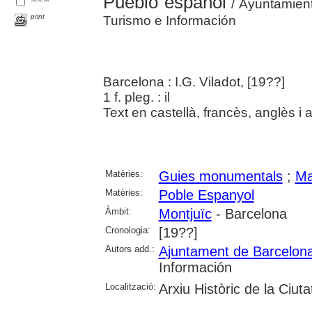
Pueblo español
/ Ayuntamient
print
Turismo e Información
Barcelona : I.G. Viladot, [19??]
1 f. pleg. : il
Text en castellà, francès, anglès i
Matèries:
Guies monumentals
;
Ma
Matèries:
Poble Espanyol
Àmbit:
Montjuïc
- Barcelona
Cronologia:
[19??]
Autors add.:
Ajuntament de Barcelon
Información
Localització:
Arxiu Històric de la Ciut