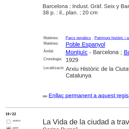
Barcelona : Indust. Gràf. Seix y Bar
38 p. : il., plan. ; 20 cm
Matèries:
Parcs temàtics
;
Patrimoni històric i a
Matèries:
Poble Espanyol
Àmbit:
Montjuïc
- Barcelona ;
B
Cronologia:
1929
Localització:
Arxiu Històric de la Ciut
Catalunya
Enllaç permanent a aquest regis
19 / 22
La Vida de la ciudad a tra
select
print