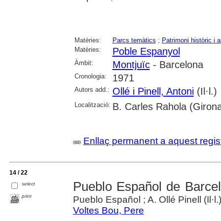
Matèries:
Parcs temàtics
;
Patrimoni històric i a
Matèries:
Poble Espanyol
Àmbit:
Montjuïc
- Barcelona
Cronologia:
1971
Autors add.:
Ollé i Pinell, Antoni
(Il·l.)
Localització:
B. Carles Rahola (Giron
Enllaç permanent a aquest regis
14 / 22
Pueblo Español de Barce
select
print
Pueblo Español ; A. Ollé Pinell (Il·l.
Voltes Bou, Pere