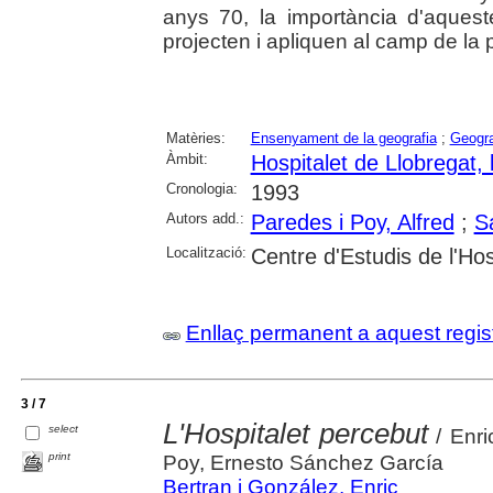
anys 70, la importància d'aquest
projecten i apliquen al camp de la
Matèries:
Ensenyament de la geografia
;
Geogra
Àmbit:
Hospitalet de Llobregat, l
Cronologia:
1993
Autors add.:
Paredes i Poy, Alfred
;
S
Localització:
Centre d'Estudis de l'Hos
Enllaç permanent a aquest regis
3 / 7
L'Hospitalet percebut
select
/ Enri
print
Poy, Ernesto Sánchez García
Bertran i González, Enric