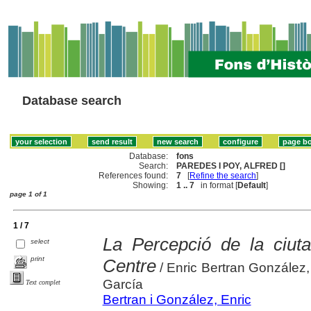
Database search
Database:
fons
Search:
PAREDES I POY, ALFRED []
References found:
7
[
Refine the search
]
Showing:
1 .. 7
in format [
Default
]
page 1 of 1
1 / 7
La Percepció de la ciuta
select
print
Centre
/ Enric Bertran González
García
Text complet
Bertran i González, Enric