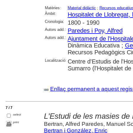
Matèries:
Material didàctic
;
Recursos educatiu
Àmbit:
Hospitalet de Llobregat, l
Cronologia:
1800 - 1990
Autors add.:
Paredes i Poy, Alfred
Autors add.:
Ajuntament de l'Hospital
Dinàmica Educativa ;
Ge
Recursos Pedagògics Ciut
Localització:
Centre d'Estudis de l'Hos
Sumarro (l'Hospitalet de
Enllaç permanent a aquest regis
7 / 7
L'Estudi de les masies de 
select
print
Bertran, Alfred Paredes, Manuel So
Bertran i González, Enric