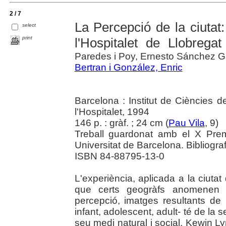
2 / 7
La Percepció de la ciutat
select
print
l'Hospitalet de Llobregat
Paredes i Poy, Ernesto Sánchez G
Bertran i González, Enric
Barcelona : Institut de Ciències 
l'Hospitalet, 1994
146 p. : gràf. ; 24 cm (
Pau Vila
, 9)
Treball guardonat amb el X Prem
Universitat de Barcelona. Bibliograf
ISBN 84-88795-13-0
L'experiència, aplicada a la ciutat 
que certs geogràfs anomenen 
percepció, imatges resultants de 
infant, adolescent, adult- té de la s
seu medi natural i social. Kewin L