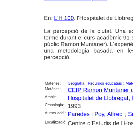
En:
L'H 100
. l'Hospitalet de Llobre
La percepció de la ciutat. Una e
terme durant el curs acadèmic 91
públic Ramon Muntaner). L'experièn
una metodologia basada en les
percepció.
Matèries:
Geografia
;
Recursos educatius
;
Mate
Matèries:
CEIP Ramon Muntaner de 
Àmbit:
Hospitalet de Llobregat, l
Cronologia:
1993
Autors add.:
Paredes i Poy, Alfred
;
S
Localització:
Centre d'Estudis de l'Hos