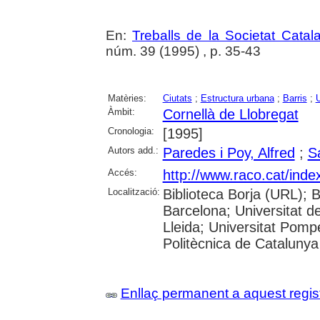
En:
Treballs de la Societat Cata
núm. 39 (1995) , p. 35-43
Matèries:
Ciutats
;
Estructura urbana
;
Barris
;
Àmbit:
Cornellà de Llobregat
Cronologia:
[1995]
Autors add.:
Paredes i Poy, Alfred
;
S
Accés:
http://www.raco.cat/ind
Localització:
Biblioteca Borja (URL); 
Barcelona; Universitat de
Lleida; Universitat Pompeu
Politècnica de Catalunya
Enllaç permanent a aquest regis