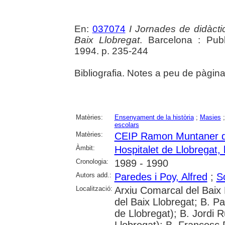
En:
037074
I Jornades de didàctic
Baix Llobregat
. Barcelona : Publ
1994. p. 235-244
Bibliografia. Notes a peu de pàgina
Matèries:
Ensenyament de la història
;
Masies
escolars
Matèries:
CEIP Ramon Muntaner de 
Àmbit:
Hospitalet de Llobregat, l
Cronologia:
1989 - 1990
Autors add.:
Paredes i Poy, Alfred
;
S
Localització:
Arxiu Comarcal del Baix 
del Baix Llobregat; B. P
de Llobregat); B. Jordi R
Llobregat); B. Francesc P