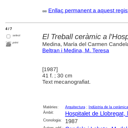
Enllaç permanent a aquest regis
4 / 7
El Treball ceràmic a l'Hosp
select
print
Medina, María del Carmen Candela 
Beltran i Medina, M. Teresa
[1987]
41 f. ; 30 cm
Text mecanografiat.
Matèries:
Arquitectura
;
Indústria de la ceràmic
Àmbit:
Hospitalet de Llobregat, l
Cronologia:
1987
Autors add.: