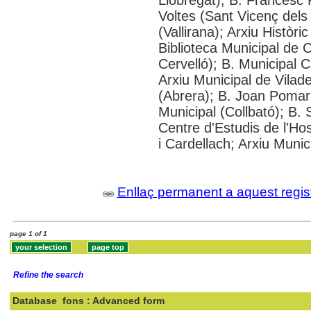
Voltes (Sant Vicenç dels
(Vallirana); Arxiu Històr
Biblioteca Municipal de 
Cervelló); B. Municipal 
Arxiu Municipal de Vilad
(Abrera); B. Joan Pomar 
Municipal (Collbató); B.
Centre d'Estudis de l'Ho
i Cardellach; Arxiu Munic
Enllaç permanent a aquest regis
page 1 of 1
Refine the search
Database
fons : Advanced form