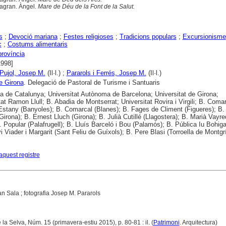
agran. Àngel.
Mare de Déu de la Font de la Salut.
s
;
Devoció mariana
;
Festes religioses
;
Tradicions populars
;
Excursionisme
c
;
Costums alimentaris
província
1998]
 Pujol, Josep M.
(Il·l.) ;
Pararols i Ferrés, Josep M.
(Il·l.)
e Girona
. Delegació de Pastoral de Turisme i Santuaris
ca de Catalunya; Universitat Autònoma de Barcelona; Universitat de Girona;
tat Ramon Llull; B. Abadia de Montserrat; Universitat Rovira i Virgili; B. Comar
'Estany (Banyoles); B. Comarcal (Blanes); B. Fages de Climent (Figueres); B.
Girona); B. Ernest Lluch (Girona); B. Julià Cutillé (Llagostera); B. Marià Vayr
B. Popular (Palafrugell); B. Lluís Barceló i Bou (Palamós); B. Pública Iu Bohiga
i Viader i Margarit (Sant Feliu de Guíxols); B. Pere Blasi (Torroella de Montgrí
aquest registre
an Sala ; fotografia Josep M. Pararols
 la Selva, Núm. 15 (primavera-estiu 2015), p. 80-81 : il. (
Patrimoni
. Arquitectura)