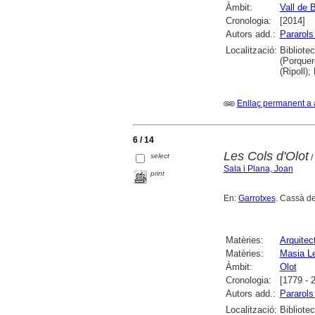
Àmbit:
Vall de 
Cronologia:
[2014]
Autors add.:
Pararols
Localització:
Bibliote
(Porquer
(Ripoll)
Enllaç permanent a 
6 / 14
Les Cols d'Olot
select
/
Sala i Plana, Joan
print
En:
Garrotxes
. Cassà de
Matèries:
Arquitec
Matèries:
Masia Le
Àmbit:
Olot
Cronologia:
[1779 - 
Autors add.:
Pararols
Localització:
Bibliote