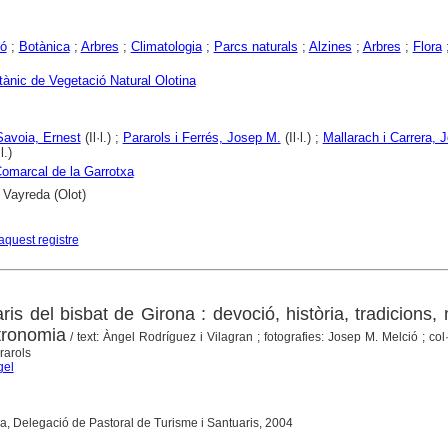
ió
;
Botànica
;
Arbres
;
Climatologia
;
Parcs naturals
;
Alzines
;
Arbres
;
Flora
tànic de Vegetació Natural Olotina
Savoia, Ernest
(Il·l.) ;
Pararols i Ferrés, Josep M.
(Il·l.) ;
Mallarach i Carrera, 
l.)
omarcal de la Garrotxa
 Vayreda (Olot)
aquest registre
ris del bisbat de Girona : devoció, història, tradicions, 
tronomia
/ text: Àngel Rodríguez i Vilagran ; fotografies: Josep M. Melció ; col
rarols
gel
na, Delegació de Pastoral de Turisme i Santuaris, 2004