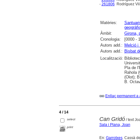
-
261806
Rodríguez Vil
Matèries:
Santuari
geogràfi
Àmbit:
Girona, 
Cronologia:
[0000 - 
Autors add.:
Melció i
Autors add.:
Bisbat d
Localització:
Bibliote
Universi
Pla de l
Rahola (
(Olot); 
B. Octav
Enllaç permanent a 
4 / 14
Can Gridó
select
/ text Jo
Sala i Plana, Joan
print
En:
Garrotxes
. Cassà de