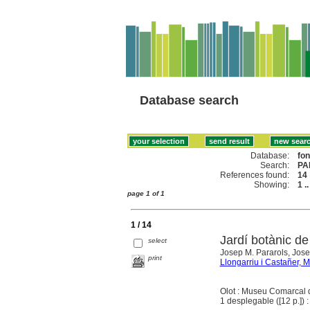
Database search
Database:
fo
Search:
PA
References found:
14
Showing:
1 .
page 1 of 1
1 / 14
Jardí botànic de
select
Josep M. Pararols, Jos
print
Llongarriu i Castañer, M
Olot : Museu Comarcal d
1 desplegable ([12 p.]) : 