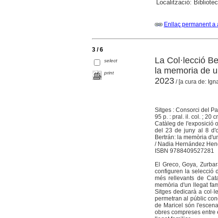
Localització:
Bibliote
Enllaç permanent a 
3 / 6
La Col·lecció Be
select
la memoria de un
print
2023
/ [a cura de: Ig
Sitges : Consorci del Pa
95 p. : pral. il. col. ; 20 
Catàleg de l'exposició 
del 23 de juny al 8 d'
Bertrán: la memòria d'un
/ Nadia Hernández Hench
ISBN 9788409527281
El Greco, Goya, Zurbar
configuren la selecció d
més rellevants de Cata
memòria d'un llegat fam
Sitges dedicarà a col·l
permetran al públic con
de Maricel són l'escenar
obres compreses entre e