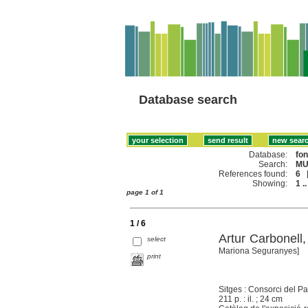
Database search
Database:
fo
Search:
MU
References found:
6
Showing:
1 ..
page 1 of 1
1 / 6
Artur Carbonell
select
Mariona Seguranyes]
print
Sitges : Consorci del Pa
211 p. : il. ; 24 cm