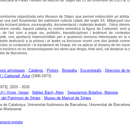
realitzada al Palau i Museu de Maricel de Sitges del 21 de novembre de 2025 al 
 homònima organitzada pels Museus de Sitges que permet redescobrir un artista 
erar una part fonamental del patrimoni cultural català del segle XX. Mitjançant un
a incloent pintura, escenografia, documentació i materials teatrals , l'obra ofereix
ivers creatiu. Aquest catàleg no només reivindica la figura de Carbonell, sinó
 de l'art com a espai viu, polièdric, transdisciplinari i testimoni de contextos
bte, una aportació imprescindible per a qualsevol persona interessada en la m
 doble dedicació a la pintura i el teatre va funcionar sovint com dos àmbits connec
lor, la composició i el tractament de l'espai, els va aplicar al disseny de les esce
es escènics on es desenvolupaven les obres que dirigia. Amb això, cal destacar la 
eatre de Barcelona.
ons artístiques
;
Catàlegs
;
Pintors
;
Biografia
;
Escenògrafs
;
Directors de te
 i Carbonell, Artur
(1906-1973)
1973]; 2025 - 2026
 i Vives, Ignasi
;
Ibáñez Bach, Aleix
;
Seguranyes Bolaños, Mariona
 del Patrimoni de Sitges
;
Museu de Maricel de Sitges
ca de Catalunya; Universitat Autònoma de Barcelona; Universitat de Barcelona
e Montserrat
aquest registre