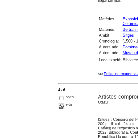
llegat familiar.
Matèries:
Exposici
Ceràmic
Matèries:
Bertran 
Àmbit:
Sitges
Cronologia:
[1500 - 
Autors add.:
Domènech
Autors add.:
Museu de
Localització:
Bibliote
Enllaç permanent a 
4 / 6
Artistes compr
select
Otazu
print
[Sitges] : Consorci del 
200 p. : il. col. ; 24 cm
Catàleg de l'exposició 
2022. Bibliografia. Cont
República i la guerra; L'