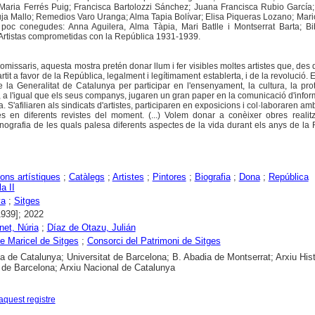
 Maria Ferrés Puig; Francisca Bartolozzi Sánchez; Juana Francisca Rubio García
uja Mallo; Remedios Varo Uranga; Alma Tapia Bolívar; Elisa Piqueras Lozano; Mar
s poc conegudes: Anna Aguilera, Alma Tàpia, Mari Batlle i Montserrat Barta; Bib
 Artistas comprometidas con la República 1931-1939.
missaris, aquesta mostra pretén donar llum i fer visibles moltes artistes que, des 
it a favor de la República, legalment i legítimament establerta, i de la revolució. En
 la Generalitat de Catalunya per participar en l'ensenyament, la cultura, la pro
les, a l'igual que els seus companys, jugaren un gran paper en la comunicació d'infor
. S'afiliaren als sindicats d'artistes, participaren en exposicions i col·laboraren am
es en diferents revistes del moment. (...) Volem donar a conèixer obres realit
conografia de les quals palesa diferents aspectes de la vida durant els anys de la
ons artístiques
;
Catàlegs
;
Artistes
;
Pintores
;
Biografia
;
Dona
;
República
a II
ya
;
Sitges
1939]; 2022
net, Núria
;
Díaz de Otazu, Julián
 Maricel de Sitges
;
Consorci del Patrimoni de Sitges
ca de Catalunya; Universitat de Barcelona; B. Abadia de Montserrat; Arxiu Hist
t de Barcelona; Arxiu Nacional de Catalunya
aquest registre