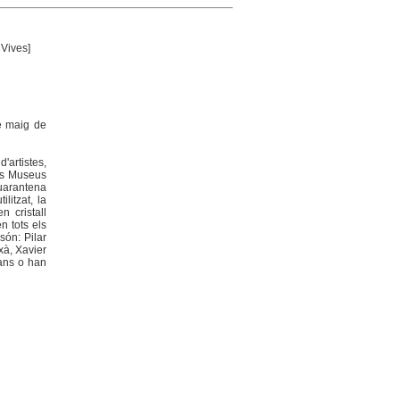
 Vives]
e maig de
'artistes,
Els Museus
quarantena
litzat, la
n cristall
en tots els
són: Pilar
xà, Xavier
lans o han