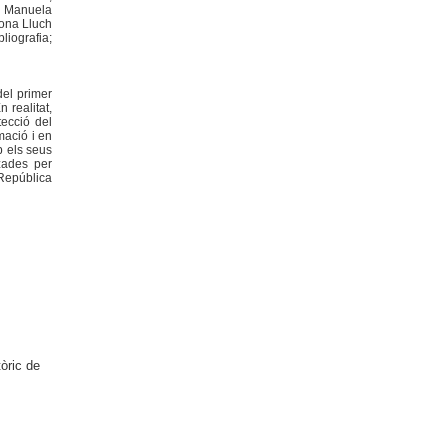
; Manuela
iona Lluch
liografia;
del primer
 realitat,
tecció del
mació i en
b els seus
zades per
 República
òric de