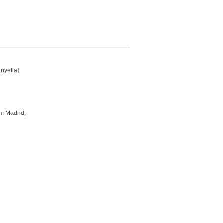
anyella]
um Madrid,