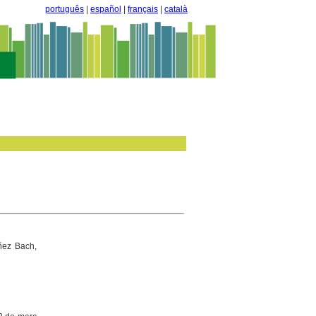
português
|
español
|
français
|
català
áñez Bach,