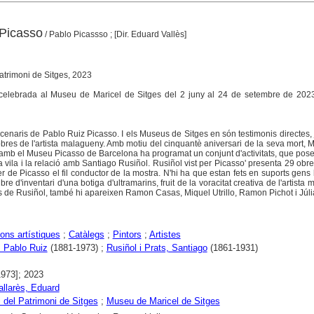
 Picasso
/ Pablo Picassso ; [Dir. Eduard Vallès]
Patrimoni de Sitges, 2023
 celebrada al Museu de Maricel de Sitges del 2 juny al 24 de setembre de 2023
scenaris de Pablo Ruiz Picasso. I els Museus de Sitges en són testimonis directes,
 obres de l'artista malagueny. Amb motiu del cinquantè aniversari de la seva mort,
 amb el Museu Picasso de Barcelona ha programat un conjunt d'activitats, que pose
 vila i la relació amb Santiago Rusiñol. Rusiñol vist per Picasso' presenta 29 obre
er de Picasso el fil conductor de la mostra. N'hi ha que estan fets en suports gens 
re d'inventari d'una botiga d'ultramarins, fruit de la voracitat creativa de l'artista
 de Rusiñol, també hi apareixen Ramon Casas, Miquel Utrillo, Ramon Pichot i Júli
ons artístiques
;
Catàlegs
;
Pintors
;
Artistes
 Pablo Ruiz
(1881-1973) ;
Rusiñol i Prats, Santiago
(1861-1931)
1973]; 2023
allarès, Eduard
 del Patrimoni de Sitges
;
Museu de Maricel de Sitges