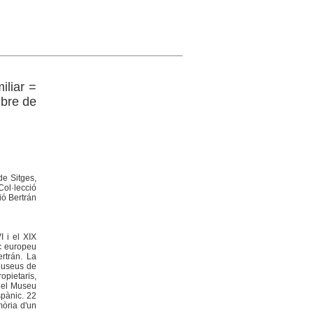
iliar =
ubre de
de Sitges,
ol·lecció
ió Bertrán
I i el XIX
oc europeu
rtrán. La
 Museus de
opietaris,
 del Museu
spànic. 22
mòria d'un