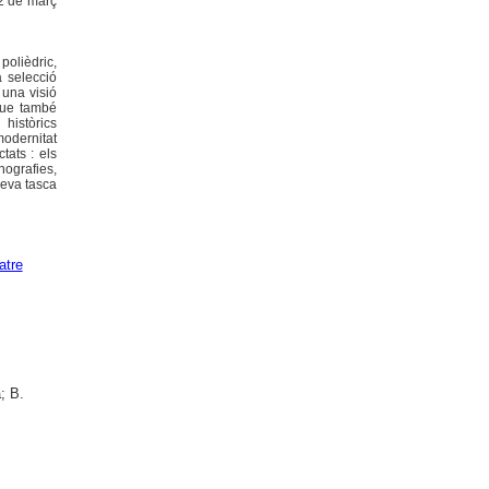
22 de març
polièdric,
a selecció
 una visió
 que també
 històrics
odernitat
tats : els
nografies,
seva tasca
atre
; B.