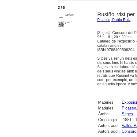
2 / 6
Rusiñol vist per
select
Picasso, Pablo Ruiz
print
[Sitges] : Consorci del 
95 p. : il. ; 20 * 20 cm
Catàleg de l'exposició
català i anglès.
ISBN 9788409508204
Sitges va ser un dels e
els seus fons hi ha sis
Sitges en col·laboració
dels seus vincles amb la
retrats que Rusiñol va f
com, per exemple, un llib
en aquella època. A més
Matèries:
Exposici
Matèries:
Picasso,
Àmbit:
Sitges
Cronologia:
[1881 - 
Autors add.:
Vallès P
Autors add.:
Consorci