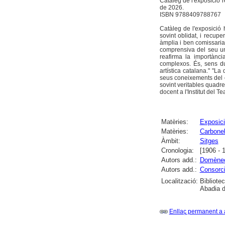
Catàleg de l'exposició 
de 2026.
ISBN 9788409788767
Catàleg de l'exposició
sovint oblidat, i recup
àmplia i ben comissariad
comprensiva del seu un
reafirma la importància
complexos. És, sens du
artística catalana." "La
seus coneixements del co
sovint veritables quadr
docent a l'Institut del T
Matèries:
Exposici
Matèries:
Carbonell
Àmbit:
Sitges
Cronologia:
[1906 - 
Autors add.:
Domènech
Autors add.:
Consorci
Localització:
Bibliote
Abadia d
Enllaç permanent a 