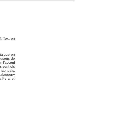
. Text en
 ja que en
 Museus de
n l'accent
s sent els
habituals,
 malagueny
a Peraire.