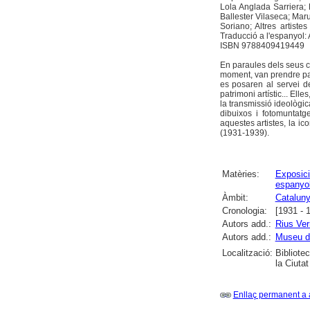
Lola Anglada Sarriera;
Ballester Vilaseca; Mar
Soriano; Altres artiste
Traducció a l'espanyol:
ISBN 9788409419449
En paraules dels seus co
moment, van prendre part
es posaren al servei de
patrimoni artístic... El
la transmissió ideològica
dibuixos i fotomuntatg
aquestes artistes, la i
(1931-1939).
Matèries:
Exposici
espanyol
Àmbit:
Catalun
Cronologia:
[1931 - 
Autors add.:
Rius Ver
Autors add.:
Museu de
Localització:
Bibliote
la Ciuta
Enllaç permanent a 