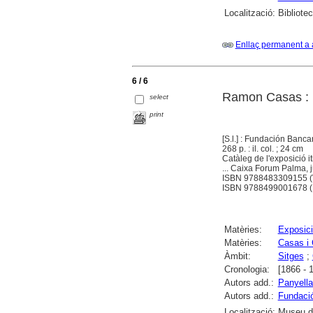
Localització:
Bibliote
Enllaç permanent a 
6 / 6
Ramon Casas : l
select
print
[S.l.] : Fundación Bancar
268 p. : il. col. ; 24 cm
Catàleg de l'exposició 
... Caixa Forum Palma, j
ISBN 9788483309155 (V
ISBN 9788499001678 (F
Matèries:
Exposici
Matèries:
Casas i
Àmbit:
Sitges
;
Cronologia:
[1866 - 
Autors add.:
Panyella
Autors add.:
Fundaci
Localització:
Museu d'