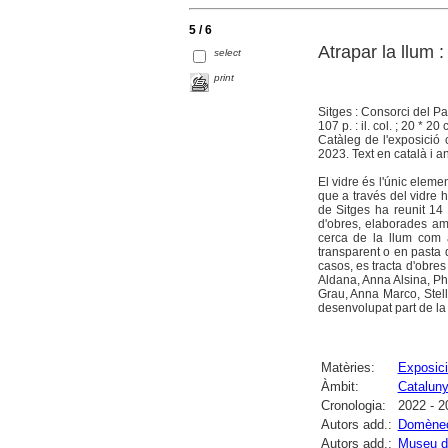
5 / 6
Atrapar la llum 
select
print
Sitges : Consorci del Pa
107 p. : il. col. ; 20 * 20 
Catàleg de l'exposició
2023. Text en català i a
El vidre és l'únic eleme
que a través del vidre h
de Sitges ha reunit 14 
d'obres, elaborades amb
cerca de la llum com a
transparent o en pasta de
casos, es tracta d'obres
Aldana, Anna Alsina, Ph
Grau, Anna Marco, Stell
desenvolupat part de la
Matèries:
Exposici
Àmbit:
Catalun
Cronologia:
2022 - 2
Autors add.:
Domènech
Autors add.:
Museu de