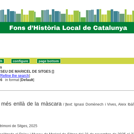
ns
SEU DE MARICEL DE SITGES []
[
Refine the search
]
 6
in format [
Default
]
, més enllà de la màscara
/ [text: Ignasi Domènech i Vives, Aleix Ib
trimoni de Sitges, 2025