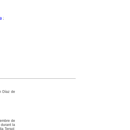
a
;
án Díaz de
etembre de
 durant la
la Tersol;