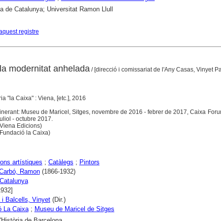
ca de Catalunya; Universitat Ramon Llull
aquest registre
a modernitat anhelada
/ [direcció i comissariat de l'Any Casas, Vinyet P
ia "la Caixa" : Viena, [etc.], 2016
itinerant: Museu de Maricel, Sitges, novembre de 2016 - febrer de 2017, Caixa For
uliol - octubre 2017.
iena Edicions)
undació la Caixa)
ons artístiques
;
Catàlegs
;
Pintors
 Carbó, Ramon
(1866-1932)
Catalunya
1932]
 i Balcells, Vinyet
(Dir.)
ó La Caixa
;
Museu de Maricel de Sitges
Història de Barcelona