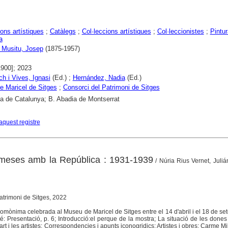
ons artístiques
;
Catàlegs
;
Col·leccions artístiques
;
Col·leccionistes
;
Pintur
a
i Musitu, Josep
(1875-1957)
1900]; 2023
 i Vives, Ignasi
(Ed.) ;
Hernández, Nadia
(Ed.)
 Maricel de Sitges
;
Consorci del Patrimoni de Sitges
ca de Catalunya; B. Abadia de Montserrat
aquest registre
omeses amb la República : 1931-1939
/ Núria Rius Vernet, Juli
Patrimoni de Sitges, 2022
homònima celebrada al Museu de Maricel de Sitges entre el 14 d'abril i el 18 de s
é: Presentació, p. 6; Introducció:el perque de la mostra; La situació de les dones
art i les artistes; Correspondencies i apunts iconogridics; Artistes i obres; Carme Mil