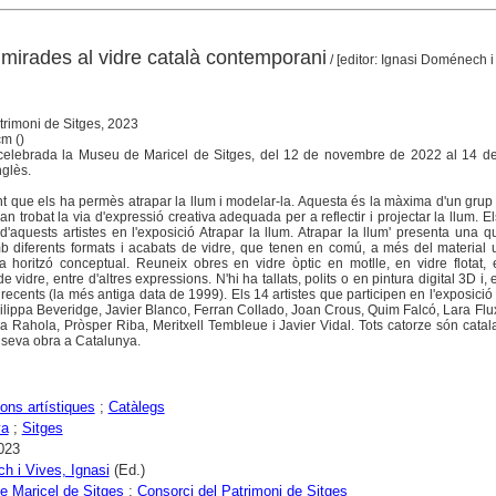
: mirades al vidre català contemporani
/ [editor: Ignasi Doménech i
trimoni de Sitges, 2023
cm (
)
 celebrada la Museu de Maricel de Sitges, del 12 de novembre de 2022 al 14 d
nglès.
nt que els ha permès atrapar la llum i modelar-la. Aquesta és la màxima d'un grup d
an trobat la via d'expressió creativa adequada per a reflectir i projectar la llum. 
d'aquests artistes en l'exposició Atrapar la llum. Atrapar la llum' presenta una 
 diferents formats i acabats de vidre, que tenen en comú, a més del material uti
 horitzó conceptual. Reuneix obres en vidre òptic en motlle, en vidre flotat, e
 vidre, entre d'altres expressions. N'hi ha tallats, polits o en pintura digital 3D i, 
 recents (la més antiga data de 1999). Els 14 artistes que participen en l'exposició 
ilippa Beveridge, Javier Blanco, Ferran Collado, Joan Crous, Quim Falcó, Lara Flu
a Rahola, Pròsper Riba, Meritxell Tembleue i Javier Vidal. Tots catorze són cata
 seva obra a Catalunya.
ons artístiques
;
Catàlegs
ya
;
Sitges
023
 i Vives, Ignasi
(Ed.)
 Maricel de Sitges
;
Consorci del Patrimoni de Sitges