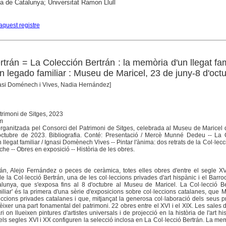
ca de Catalunya; Universitat Ramon Llull
aquest registre
rtrán = La Colección Bertrán : la memòria d'un llegat fam
 legado familiar : Museu de Maricel, 23 de juny-8 d'oct
nasi Doménech i Vives, Nadia Hernández]
trimoni de Sitges, 2023
cm
organitzada pel Consorci del Patrimoni de Sitges, celebrada al Museu de Maricel 
octubre de 2023. Bibliografia. Conté: Presentació / Mercè Munné Dedeu -- La C
 llegat familiar / Ignasi Domènech Vives -- Pintar l'ànima: dos retrats de la Col·lecc
e -- Obres en exposició -- Història de les obres.
án, Alejo Fernández o peces de ceràmica, totes elles obres d'entre el segle XV
e la Col·lecció Bertrán, una de les col·leccions privades d'art hispànic i el Barr
lunya, que s'exposa fins al 8 d'octubre al Museu de Maricel. La Col·lecció Be
iliar' és la primera d'una sèrie d'exposicions sobre col·leccions catalanes, que
eccions privades catalanes i que, mitjançat la generosa col·laboració dels seus pr
èixer una part fonamental del patrimoni. 22 obres entre el XVI i el XIX. Les sales
i on llueixen pintures d'artistes universals i de projecció en la història de l'art hi
ls segles XVI i XX configuren la selecció inclosa en La Col·lecció Bertrán. La me