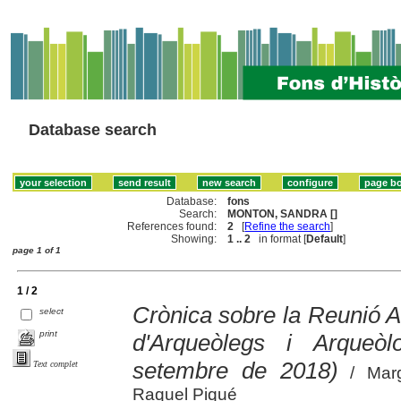
Database search
Database:
fons
Search:
MONTON, SANDRA []
References found:
2
[
Refine the search
]
Showing:
1 .. 2
in format [
Default
]
page 1 of 1
1 / 2
Crònica sobre la Reunió A
select
print
d'Arqueòlegs i Arqueò
setembre de 2018)
Text complet
/ Marg
Raquel Piqué