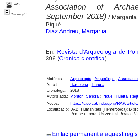
print
Association of Archae
September 2018)
Text complet
/ Margarit
Piqué
Díaz Andreu, Margarita
En:
Revista d'Arqueologia de Po
396 (
Crònica científica
)
Matèries:
Arqueologia
;
Arqueòlegs
;
Associacio
Àmbit:
Barcelona
;
Europa
Cronologia:
2018
Autors add.:
Montón, Sandra
;
Piqué i Huerta, Raq
Accés:
https://raco.cat/index.php/RAP/articl
Localització:
UAB: Humanitats (Hemeroteca); Bibliot
Pompeu Fabra; Universitat Rovira i Vir
Enllaç permanent a aquest regis