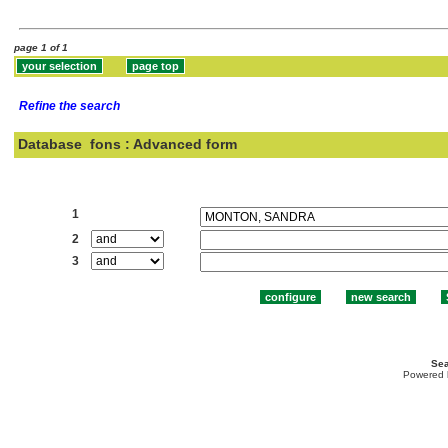
page 1 of 1
Refine the search
Database
fons : Advanced form
Search:
1
2
3
Sea
Powered