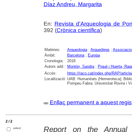
Díaz Andreu, Margarita
En:
Revista d'Arqueologia de Po
392 (
Crònica científica
)
Matèries:
Arqueologia
;
Arqueòlegs
;
Associacio
Àmbit:
Barcelona
;
Europa
Cronologia:
2018
Autors add.:
Montón, Sandra
;
Piqué i Huerta, Raq
Accés:
https://raco.cat/index.php/RAP/articl
Localització:
UAB: Humanitats (Hemeroteca); Bibliot
Pompeu Fabra; Universitat Rovira i Vir
Enllaç permanent a aquest regis
2 / 2
Report on the Annual
select