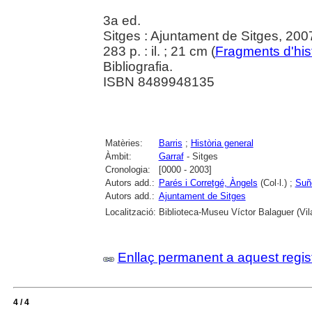
3a ed.
Sitges : Ajuntament de Sitges, 200
283 p. : il. ; 21 cm (
Fragments d'his
Bibliografia.
ISBN 8489948135
Matèries:
Barris
;
Història general
Àmbit:
Garraf
- Sitges
Cronologia:
[0000 - 2003]
Autors add.:
Parés i Corretgé, Àngels
(Col·l.) ;
Suñ
Autors add.:
Ajuntament de Sitges
Localització:
Biblioteca-Museu Víctor Balaguer (Vila
Enllaç permanent a aquest regis
4 / 4