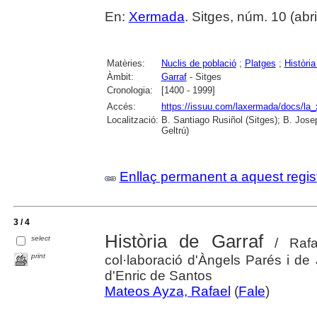
En:
Xermada
. Sitges, núm. 10 (abril
Matèries:
Nuclis de població
;
Platges
;
Història
Àmbit:
Garraf
- Sitges
Cronologia:
[1400 - 1999]
Accés:
https://issuu.com/laxermada/docs/l
Localització:
B. Santiago Rusiñol (Sitges); B. Josep
Geltrú)
Enllaç permanent a aquest regis
3 / 4
Història de Garraf
select
/ Rafa
print
col·laboració d'Àngels Parés i de 
d'Enric de Santos
Mateos Ayza, Rafael
(
Fale
)