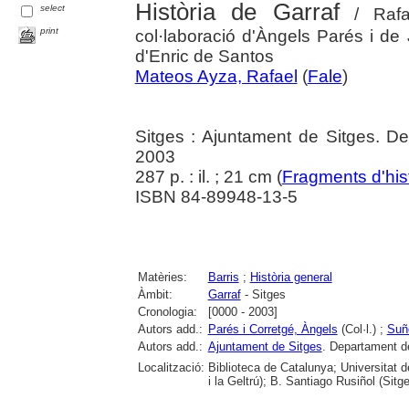
Història de Garraf
select
/ Rafa
print
col·laboració d'Àngels Parés i de 
d'Enric de Santos
Mateos Ayza, Rafael
(
Fale
)
Sitges : Ajuntament de Sitges. 
2003
287 p. : il. ; 21 cm (
Fragments d'his
ISBN 84-89948-13-5
Matèries:
Barris
;
Història general
Àmbit:
Garraf
- Sitges
Cronologia:
[0000 - 2003]
Autors add.:
Parés i Corretgé, Àngels
(Col·l.) ;
Suñ
Autors add.:
Ajuntament de Sitges
. Departament d
Localització:
Biblioteca de Catalunya; Universitat 
i la Geltrú); B. Santiago Rusiñol (Sit