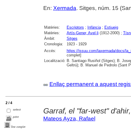
En:
Xermada
. Sitges, núm. 15 (San
Matèries:
Escriptors
;
Infància
;
Estiueig
Matèries:
Artís-Gener, Avel·li
(1912-2000) ;
Tísn
Àmbit:
Sitges
Cronologia:
1923 - 1929
Accés:
https://issuu.com/laxermada/docs/l
complet]
Localització:
B. Santiago Rusiñol (Sitges); B. Josep
Geltrú); B. Manuel de Pedrolo (Sant P
Enllaç permanent a aquest regis
2 / 4
Garraf, el "far-west" d'ahir,
select
print
Mateos Ayza, Rafael
Text complet