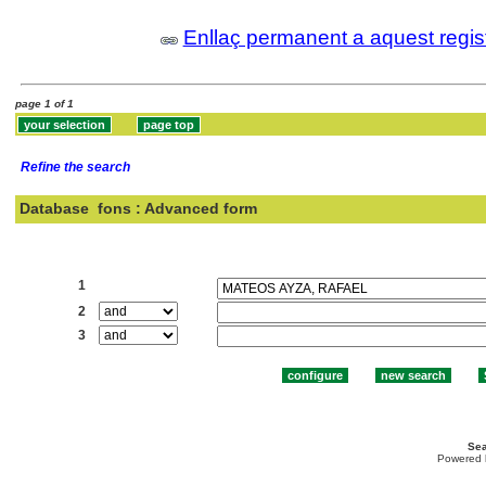
Enllaç permanent a aquest regis
page 1 of 1
Refine the search
Database
fons : Advanced form
Search:
1
2
3
Sea
Powered