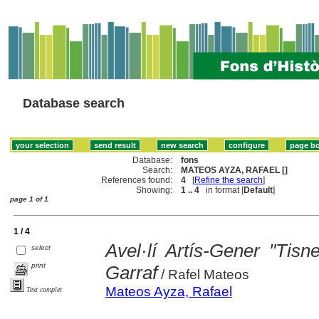
Database search
Database:
fons
Search:
MATEOS AYZA, RAFAEL []
References found:
4
[
Refine the search
]
Showing:
1 .. 4
in format [
Default
]
page 1 of 1
1 / 4
Avel·lí Artís-Gener "Tisne
select
print
Garraf
/ Rafel Mateos
Mateos Ayza, Rafael
Text complet