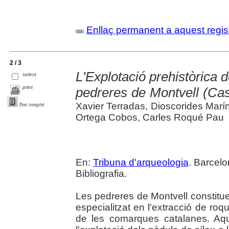
Enllaç permanent a aquest regis
2 / 3
L'Explotació prehistòrica de
select
print
pedreres de Montvell (Cas
Xavier Terradas, Dioscorides Marí
Text complet
Ortega Cobos, Carles Roqué Pau
En:
Tribuna d'arqueologia
. Barcelo
Bibliografia.
Les pedreres de Montvell constitue
especialitzat en l'extracció de roq
de les comarques catalanes. Aqu