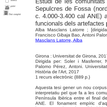
Estudi de les comunitats 
select
print
Sepulcres de Fossa (nord-
c. 4.000-3.400 cal ANE) a 
Text complet
funcionals dels artefactes p
Alba Masclans Latorre ; [dirigid
Francisco Gibaja Bao, Antoni Palo
Masclans Latorre, Alba
Girona : Universitat de Girona, 201
Dirigida per: Soler i Masferrer,
Palomo Pérez, Antoni. Universita
Història de l'Art, 2017
1 recurs electrònic (889 p.)
Aquesta tesi gener un nou corpus
interpretatiu pel que fa a les com
Península Ibèrica entre el final de
ANE. El fonament empíric d'aqu