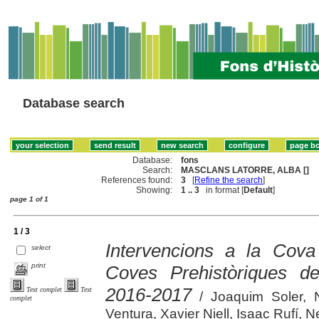
Database search
Database:
fons
Search:
MASCLANS LATORRE, ALBA []
References found:
3
[
Refine the search
]
Showing:
1 .. 3
in format [
Default
]
page 1 of 1
1 / 3
Intervencions a la Cova
select
print
Coves Prehistòriques de
2016-2017
Text complet
Text
/ Joaquim Soler, N
complet
Ventura, Xavier Niell, Isaac Rufí,