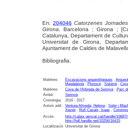
En:
204046
Catorzenes Jornades
Girona
. Barcelona ; Girona ; [C
Catalunya, Departament de Cultur
Universitat de Girona, Departam
Ajuntament de Caldes de Malavella, 
Bibliografia.
Matèries:
Excavacions arqueològiques
;
Arqueol
Magdalenià
;
Plistocè
;
Solutrià
;
Cov
Matèries:
Cova de l'Arbreda de Serinyà
;
Parc d
Àmbit:
Serinyà
Cronologia:
2016 - 2017
Autors add.:
Ventura Almeda, Helena
;
Soler i Masf
Xavier
;
Rufí Casals, Isaac
;
Coromin
Accés:
http://calaix.gencat.cat/handle/10687
http://hdl.handle.net/10256/16415
Localització:
Universitat de Girona