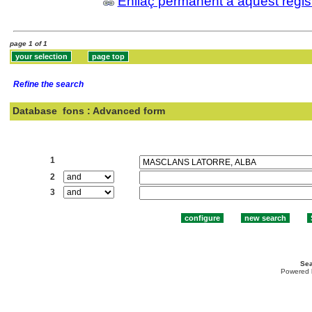
Enllaç permanent a aquest regis
page 1 of 1
Refine the search
Database
fons : Advanced form
Search:
1
2
3
Sea
Powered