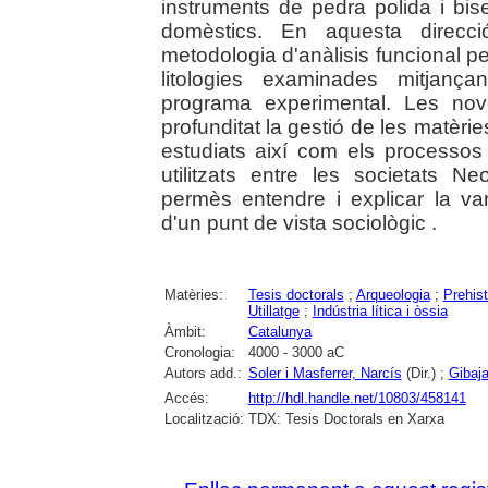
instruments de pedra polida i bise
domèstics. En aquesta direcci
metodologia d'anàlisis funcional per
litologies examinades mitjanç
programa experimental. Les no
profunditat la gestió de les matèrie
estudiats així com els processos
utilitzats entre les societats N
permès entendre i explicar la var
d'un punt de vista sociològic .
Matèries:
Tesis doctorals
;
Arqueologia
;
Prehist
Utillatge
;
Indústria lítica i òssia
Àmbit:
Catalunya
Cronologia:
4000 - 3000 aC
Autors add.:
Soler i Masferrer, Narcís
(Dir.) ;
Gibaj
Accés:
http://hdl.handle.net/10803/458141
Localització:
TDX: Tesis Doctorals en Xarxa