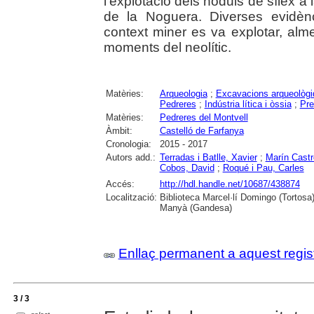
l'explotació dels nòduls de sílex a 
de la Noguera. Diverses evidèn
context miner es va explotar, alme
moments del neolític.
Matèries:
Arqueologia
;
Excavacions arqueològ
Pedreres
;
Indústria lítica i òssia
;
Pre
Matèries:
Pedreres del Montvell
Àmbit:
Castelló de Farfanya
Cronologia:
2015 - 2017
Autors add.:
Terradas i Batlle, Xavier
;
Marín Castr
Cobos, David
;
Roqué i Pau, Carles
Accés:
http://hdl.handle.net/10687/438874
Localització:
Biblioteca Marcel·lí Domingo (Tortosa
Manyà (Gandesa)
Enllaç permanent a aquest regis
3 / 3