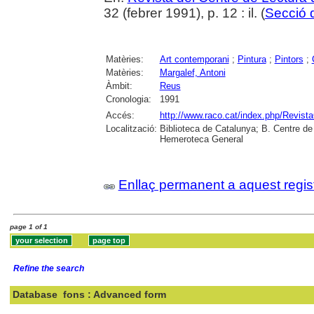
32 (febrer 1991), p. 12 : il. (
Secció d
Matèries:
Art contemporani
;
Pintura
;
Pintors
;
Matèries:
Margalef, Antoni
Àmbit:
Reus
Cronologia:
1991
Accés:
http://www.raco.cat/index.php/Revist
Localització:
Biblioteca de Catalunya; B. Centre d
Hemeroteca General
Enllaç permanent a aquest regis
page 1 of 1
Refine the search
Database
fons : Advanced form