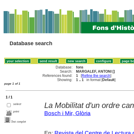
Database search
Database:
fons
Search:
MARGALEF, ANTONI []
References found:
1
[
Refine the search
]
Showing:
1 .. 1
in format [
Default
]
page 1 of 1
1 / 1
La Mobilitat d'un ordre can
select
print
Bosch i Mir, Glòria
Text complet
En:
Revista del Centre de Lectura