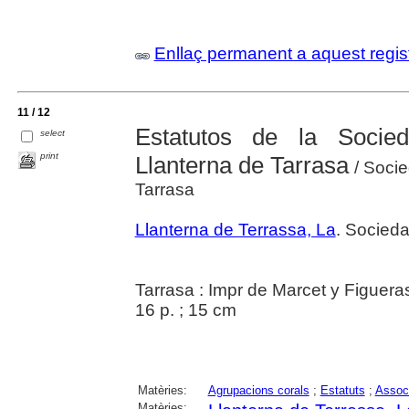
Enllaç permanent a aquest regis
11 / 12
Estatutos de la Socie
select
print
Llanterna de Tarrasa
/ Socie
Tarrasa
Llanterna de Terrassa, La
. Socied
Tarrasa : Impr de Marcet y Figuera
16 p. ; 15 cm
Matèries:
Agrupacions corals
;
Estatuts
;
Associ
Matèries: