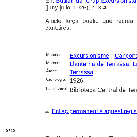
En:
Butlletí del Grup Excursionist
(juny-juliol 1926), p. 3-4
Article força poètic que recrea 
cantaires.
Matèries:
Excursionisme
;
Cançons
Matèries:
Llanterna de Terrassa, L
Àmbit:
Terrassa
Cronologia:
1926
Localització:
Biblioteca Central de Te
Enllaç permanent a aquest regis
9 / 12