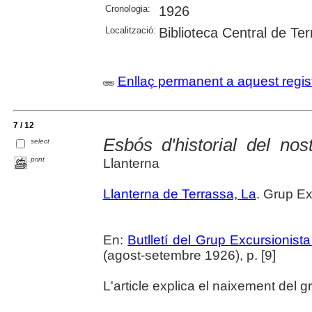
Cronologia:
1926
Localització:
Biblioteca Central de Te
Enllaç permanent a aquest regis
7 / 12
Esbós d'historial del nos
select
print
Llanterna
Llanterna de Terrassa, La
. Grup Ex
En:
Butlletí del Grup Excursionist
(agost-setembre 1926), p. [9]
L'article explica el naixement del g