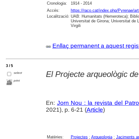
Cronologia:
1914 - 2014
Accés:
https://raco.cat/index.php/Pyrenae/ar
Localització:
UAB: Humanitats (Hemeroteca); Biblio
Universitat de Girona; Universitat de 
Virgili
Enllaç permanent a aquest regis
3 / 5
El Projecte arqueològic d
select
print
En:
Jorn Nou : la revista del Patr
2021), p. 6-21 (
Article
)
Matèries:
Projectes
;
Arqueologia
;
Jaciments a