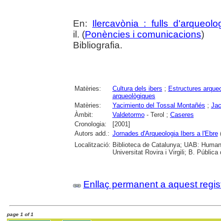
En:
Ilercavònia : fulls d'arqueolo
il. (
Ponències i comunicacions
)
Bibliografia.
Matèries:
Cultura dels ibers
;
Estructures arque
arqueològiques
Matèries:
Yacimiento del Tossal Montañés
;
Jac
Àmbit:
Valdetormo
- Terol ;
Caseres
Cronologia:
[2001]
Autors add.:
Jornades d'Arqueologia Ibers a l'Ebre
(
Localització:
Biblioteca de Catalunya; UAB: Humani
Universitat Rovira i Virgili; B. Públic
Enllaç permanent a aquest regis
page 1 of 1