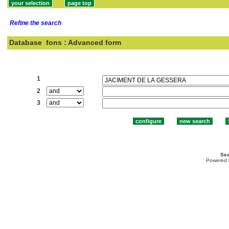
Refine the search
Database
fons : Advanced form
Search:
1
2
3
Sea
Powered