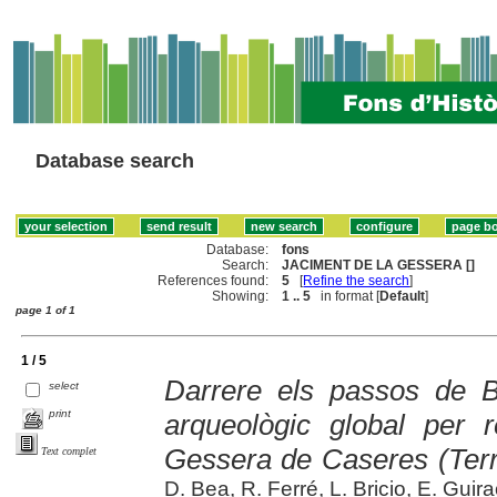
Database search
Database:
fons
Search:
JACIMENT DE LA GESSERA []
References found:
5
[
Refine the search
]
Showing:
1 .. 5
in format [
Default
]
page 1 of 1
1 / 5
Darrere els passos de 
select
print
arqueològic global per 
Gessera de Caseres (Terr
Text complet
D. Bea, R. Ferré, L. Bricio, E. Guira