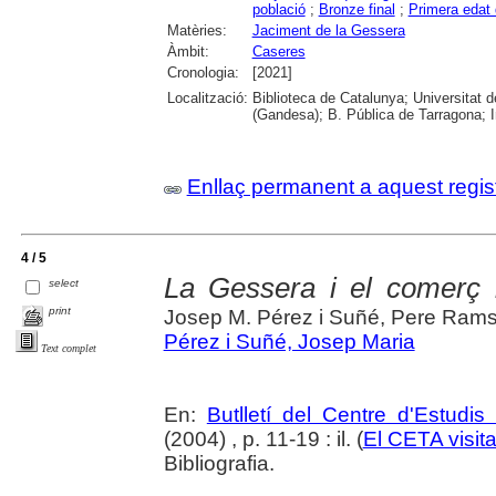
població
;
Bronze final
;
Primera edat 
Matèries:
Jaciment de la Gessera
Àmbit:
Caseres
Cronologia:
[2021]
Localització:
Biblioteca de Catalunya; Universitat 
(Gandesa); B. Pública de Tarragona; 
Enllaç permanent a aquest regis
4 / 5
La Gessera i el comerç in
select
print
Josep M. Pérez i Suñé, Pere Rams 
Pérez i Suñé, Josep Maria
Text complet
En:
Butlletí del Centre d'Estudis
(2004) , p. 11-19 : il. (
El CETA visit
Bibliografia.