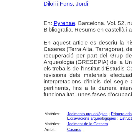
Diloli i Fons, Jordi
En:
Pyrenae
. Barcelona. Vol. 52, nú
Bibliografia. Resums en castellà i a
En aquest article es descriu la h
Caseres (Terra Alta, Tarragona), d
recuperació per part del Grup de
Arqueologia (GRESEPIA) de la Unive
els treballs de l'Institut d'Estudis C
revisions dels materials efectu
interpretacions d'inicis del segl
pertinents, fins a la darrera in
funcionalitat i unes fases d'ocupaci
Matèries:
Jaciments arqueològics
;
Primera edat
Excavacions arqueològiques
;
Estruc
Matèries:
Jaciment de la Gessera
Àmbit:
Caseres