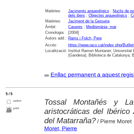
Matèries:
Jaciments arqueològics
;
Nuclis de po
dels ibers
;
Objectes arqueològics
;
C
Matèries:
Jaciment de la Gessera
Àmbit:
Caseres
;
Mediterrània, mar
Cronologia:
[2004]
Autors add.:
Rams i Folch, Pere
Accés:
https://www.raco.cat/index.php/Butll
Localització:
Institut Ramon Muntaner; Universitat R
(Gandesa); Biblioteca de Catalunya; B
Enllaç permanent a aquest regis
5 / 5
Tossal Montañés y La
select
print
aristocráticas del Ibéric
del Matarraña?
/ Pierre Moret
Moret, Pierre