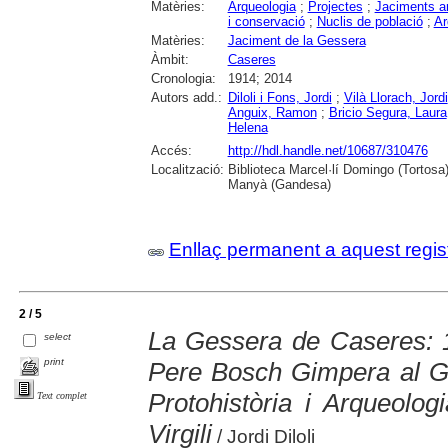
Matèries:
Arqueologia
;
Projectes
;
Jaciments a
i conservació
;
Nuclis de població
;
Ar
Matèries:
Jaciment de la Gessera
Àmbit:
Caseres
Cronologia:
1914; 2014
Autors add.:
Diloli i Fons, Jordi
;
Vilà Llorach, Jordi
Anguix, Ramon
;
Bricio Segura, Laura
Helena
Accés:
http://hdl.handle.net/10687/310476
Localització:
Biblioteca Marcel·lí Domingo (Tortosa
Manyà (Gandesa)
Enllaç permanent a aquest regis
2 / 5
La Gessera de Caseres: 
select
print
Pere Bosch Gimpera al G
Protohistòria i Arqueolog
Text complet
Virgili
/ Jordi Diloli