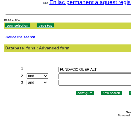
Enllaç permanent a aquest regis
page 1 of 1
Refine the search
Database
fons : Advanced form
Search:
1
2
3
Sea
Powered