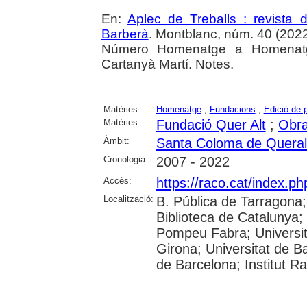
En:
Aplec de Treballs : revista
Barberà
. Montblanc, núm. 40 (2022) ,
Número Homenatge a Homenatg
Cartanyà Martí. Notes.
Matèries:
Homenatge
;
Fundacions
;
Edició de 
Matèries:
Fundació Quer Alt
;
Obra
Àmbit:
Santa Coloma de Queral
Cronologia:
2007 - 2022
Accés:
https://raco.cat/index.ph
Localització:
B. Pública de Tarragona
Biblioteca de Catalunya; U
Pompeu Fabra; Universita
Girona; Universitat de Ba
de Barcelona; Institut 