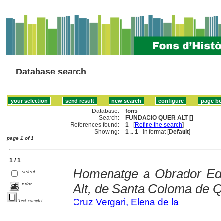
Database search
Database:
fons
Search:
FUNDACIO QUER ALT []
References found:
1
[
Refine the search
]
Showing:
1 .. 1
in format [
Default
]
page 1 of 1
1 / 1
Homenatge a Obrador Ed
select
print
Alt, de Santa Coloma de Q
Cruz Vergari, Elena de la
Text complet