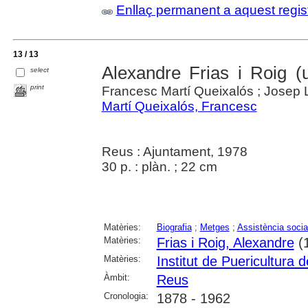
Enllaç permanent a aquest regis
13 / 13
Alexandre Frias i Roig 
select
print
Francesc Martí Queixalós ; Josep Ll
Martí Queixalós, Francesc
Reus : Ajuntament, 1978
30 p. : plàn. ; 22 cm
Matèries:
Biografia
;
Metges
;
Assistència socia
Matèries:
Frias i Roig, Alexandre
(
Matèries:
Institut de Puericultura 
Àmbit:
Reus
Cronologia:
1878 - 1962