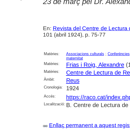
23 de març pel Dr. Alexan
En:
Revista del Centre de Lectura
101 (abril 1924), p. 75-77
Matèries:
Associacions culturals
;
Conferències
maternitat
Matèries:
Frias i Roig, Alexandre
(
Matèries:
Centre de Lectura de R
Àmbit:
Reus
Cronologia:
1924
Accés:
https://raco.cat/index.p
Localització:
B. Centre de Lectura de
Enllaç permanent a aquest regis