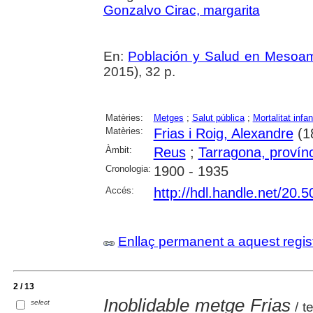
Gonzalvo Cirac, margarita
En:
Población y Salud en Mesoam
2015), 32 p.
Matèries:
Metges
;
Salut pública
;
Mortalitat infant
Matèries:
Frias i Roig, Alexandre
(1
Àmbit:
Reus
;
Tarragona, provín
Cronologia:
1900 - 1935
Accés:
http://hdl.handle.net/20.
Enllaç permanent a aquest regis
2 / 13
Inoblidable metge Frias
select
/ t