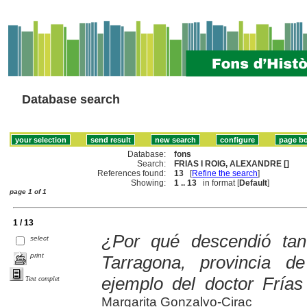
Database search
Database:
fons
Search:
FRIAS I ROIG, ALEXANDRE []
References found:
13
[
Refine the search
]
Showing:
1 .. 13
in format [
Default
]
page 1 of 1
1 / 13
¿Por qué descendió tant
select
print
Tarragona, provincia d
ejemplo del doctor Fría
Text complet
Margarita Gonzalvo-Cirac