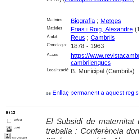
Matèries:
Biografia
;
Metges
Matèries:
Frias i Roig, Alexandre
(
Àmbit:
Reus
;
Cambrils
Cronologia:
1878 - 1963
Accés:
https://www.revistacambr
cambrilenques
Localització:
B. Municipal (Cambrils)
Enllaç permanent a aquest regis
6 / 13
El Subsidi de maternitat 
select
print
treballa : Conferència don
Text complet