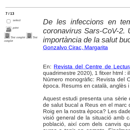
7 / 13
De les infeccions en te
select
print
coronavirus Sars-CoV-2. 
importància de la salut bu
Text complet
Text
complet
Gonzalvo Cirac, Margarita
En:
Revista del Centre de Lectu
quadrimestre 2020), 1 fitxer html : il.
Número monogràfic: Revista del C
època. Resums en català, anglès i 
Aquest estudi presenta una sèrie d
de salut bucal a Reus en el marc de
Roig en la nostra època? Les dad
visió general de la situació amb 
població, així com dels canvis qu