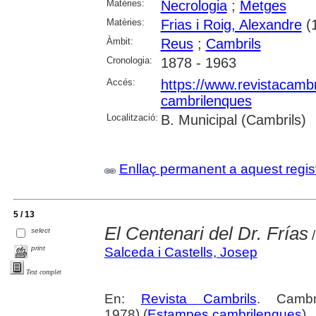
Matèries:
Necrologia
;
Metges
Matèries:
Frias i Roig, Alexandre
(
Àmbit:
Reus
;
Cambrils
Cronologia:
1878 - 1963
Accés:
https://www.revistacambr
cambrilenques
Localització:
B. Municipal (Cambrils)
Enllaç permanent a aquest regis
5 / 13
El Centenari del Dr. Frías
select
/
print
Salceda i Castells, Josep
Text complet
En:
Revista Cambrils
. Cambr
1978) (
Estampes cambrilenques
)