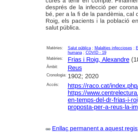
cures a tenir en compte. Finalm
després de la infecció per corona
bé, per a la fi de la pandèmia, cal c
Roig, els pacients i la població e
salut pública.
Matèries:
Salut pública
;
Malalties infeccioses
;
E
humana
;
COVID - 19
Matèries:
Frias i Roig, Alexandre
(1
Àmbit:
Reus
Cronologia:
1902; 2020
Accés:
https://raco.cat/index.ph
https://www.centrelectura.
en-temps-del-dr-frias-i-ro
proposta-per-a-reus-la-im
Enllaç permanent a aquest regis