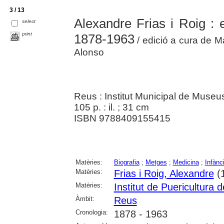
3 / 13
Alexandre Frias i Roig : 
select
print
1878-1963
/ edició a cura de M
Alonso
Reus : Institut Municipal de Museu
105 p. : il. ; 31 cm
ISBN 9788409155415
Matèries:
Biografia
;
Metges
;
Medicina
;
Infànc
Matèries:
Frias i Roig, Alexandre
(
Matèries:
Institut de Puericultura 
Àmbit:
Reus
Cronologia:
1878 - 1963