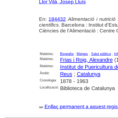
Llor Vilà, Josep Lluís
En:
184432
Alimentació i nutrició
científics
. Barcelona : Institut d'E
Ciències de l'Alimentació : Centre C
Matèries:
Biografia
;
Metges
;
Salut pública
;
In
Matèries:
Frias i Roig, Alexandre
(
Matèries:
Institut de Puericultura 
Àmbit:
Reus
;
Catalunya
Cronologia:
1878 - 1963
Localització:
Biblioteca de Catalunya
Enllaç permanent a aquest regis