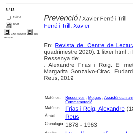
8 / 13
Prevenció
select
/ Xavier Ferré i Trill
print
Ferré i Trill, Xavier
Text complet
Text
complet
En:
Revista del Centre de Lectu
quadrimestre 2020), 1 fitxer html : il.
Ressenya de:
. Alexandre Frias i Roig. El me
Margarita Gonzalvo-Cirac, Eudar
Reus, 2019
Matèries:
Ressenyes
;
Metges
;
Assistència sani
Commemoració
Matèries:
Frias i Roig, Alexandre
(1
Àmbit:
Reus
Cronologia:
1878 - 1963
Accés: