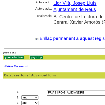
Autors add.:
Llor Vilà, Josep Lluís
Autors add.:
Ajuntament de Reus
Localització:
B. Centre de Lectura de 
Central Xavier Amorós (
Enllaç permanent a aquest regis
page 1 of 1
Refine the search
Database
fons : Advanced form
Search:
1
2
3