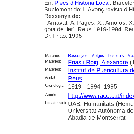
En:
Plecs d'Història Local
. Barcelo
Suplement de: L'Avenç revista d'Hi
Ressenya de:
- Arnavat, A; Pagès, X.; Amorós, X..
gota de llet". Reus 1919-1994. Reus
Dr. Frias, 1995
Matèries:
Ressenyes
;
Metges
;
Hospitals
;
Med
Matèries:
Frias i Roig, Alexandre
(
Matèries:
Institut de Puericultura 
Àmbit:
Reus
Cronologia:
1919 - 1994; 1995
Accés:
http://www.raco.cat/inde
Localització:
UAB: Humanitats (Hemero
Universitat Autònoma de 
Abadia de Montserrat