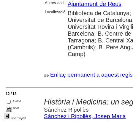
Autors add.:
Ajuntament de Reus
Localització:
Biblioteca de Catalunya;
Universitat de Barcelona
Universitat Rovira i Virgil
Barcelona; B. Centre de
Tarragona; B. Central Xa
(Cambrils); B. Pere Angu
Camp)
Enllaç permanent a aquest regis
12 / 13
Història i Medicina: un se
select
print
Sánchez Ripollès
Sànchez i Ripollès, Josep Maria
Text complet