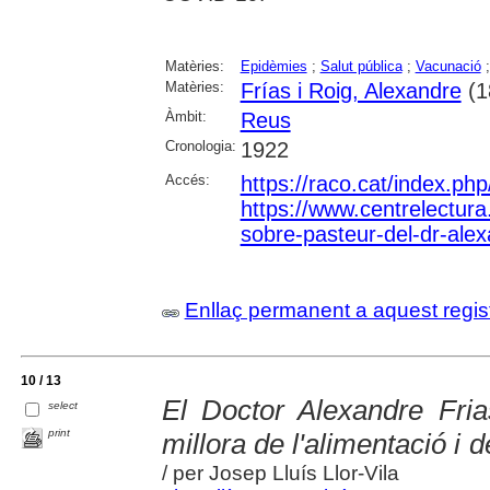
Matèries:
Epidèmies
;
Salut pública
;
Vacunació
Matèries:
Frías i Roig, Alexandre
(1
Àmbit:
Reus
Cronologia:
1922
Accés:
https://raco.cat/index.ph
https://www.centrelectura.
sobre-pasteur-del-dr-alex
Enllaç permanent a aquest regis
10 / 13
El Doctor Alexandre Fria
select
print
millora de l'alimentació i d
/ per Josep Lluís Llor-Vila