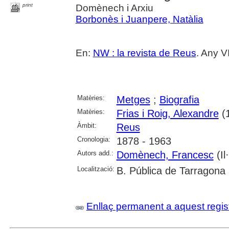
print
Domènech i Arxiu
Borbonès i Juanpere, Natàlia
En:
NW : la revista de Reus
. Any V
Matèries:
Metges
;
Biografia
Matèries:
Frias i Roig, Alexandre
(
Àmbit:
Reus
Cronologia:
1878 - 1963
Autors add.:
Domènech, Francesc
(Il·
Localització:
B. Pública de Tarragona
Enllaç permanent a aquest regis