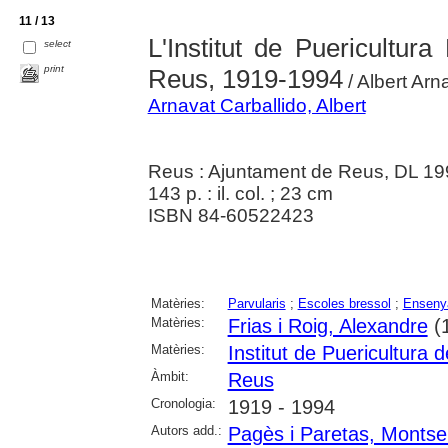
11 / 13
L'Institut de Puericultura
select
print
Reus, 1919-1994
/ Albert Ar
Arnavat Carballido, Albert
Reus : Ajuntament de Reus, DL 19
143 p. : il. col. ; 23 cm
ISBN 84-60522423
Matèries:
Parvularis
;
Escoles bressol
;
Enseny
Matèries:
Frias i Roig, Alexandre
(
Matèries:
Institut de Puericultura 
Àmbit:
Reus
Cronologia:
1919 - 1994
Autors add.:
Pagès i Paretas, Montse