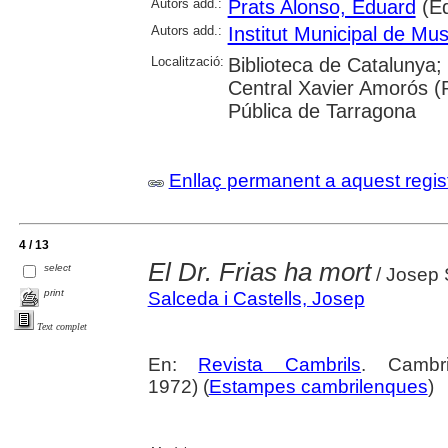
Autors add.:
Prats Alonso, Eduard
(Ed
Autors add.:
Institut Municipal de M
Localització:
Biblioteca de Catalunya;
Central Xavier Amorós (
Pública de Tarragona
Enllaç permanent a aquest regis
4 / 13
El Dr. Frias ha mort
select
/ Josep 
print
Salceda i Castells, Josep
Text complet
En:
Revista Cambrils
. Cambr
1972) (
Estampes cambrilenques
)