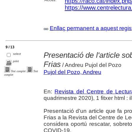
https://raco.cat/index.ph
https://www.centrelectura.
Enllaç permanent a aquest regis
9 / 13
Presentació de l'article s
select
print
Frias
/ Andreu Pujol del Pozo
Pujol del Pozo, Andreu
Text complet
Text
complet
En:
Revista del Centre de Lectu
quadrimestre 2020), 1 fitxer html : il.
Presentació d'un article que fa p
Frias a la Revista del Centre de Le
considera oportú rescatar, sobret
COVID-19.