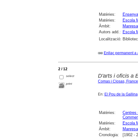
Matèries:
Ensenya
Matèries:
Escola M
Àmbit:
Manresa
Autors add.:
Escola M
Localització:
Bibliote
Enllaç permanent a 
2 / 12
D'arts i oficis a
select
Comas i Closas, France
print
En:
El Pou de la Gallina
Matèries:
Centres
Commem
Matèries:
Escola M
Àmbit:
Manresa
Cronologia:
[1902 - 