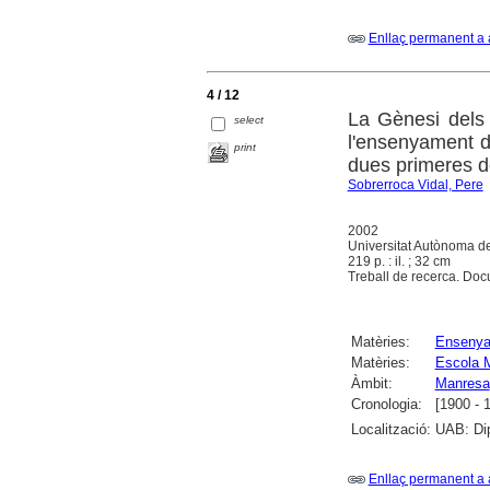
Enllaç permanent a 
4 / 12
La Gènesi dels 
select
l'ensenyament de
print
dues primeres d
Sobrerroca Vidal, Pere
2002
Universitat Autònoma d
219 p. : il. ; 32 cm
Treball de recerca. Docum
Matèries:
Ensenya
Matèries:
Escola M
Àmbit:
Manresa
Cronologia:
[1900 - 
Localització:
UAB: Dip
Enllaç permanent a 