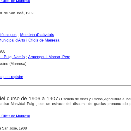
i Oficis de Manresa
.
ad. de San José, 1909
tècniques
;
Memòria d'activitats
unicipal d'Arts i Oficis de Manresa
908
 i Puig, Narcís
;
Armengou i Manso, Pere
asino (Manresa)
aquest registre
el curso de 1906 a 1907
/ Escuela de Artes y Oficios, Agricultura e Ind
arciso Masvidal Puig ; con un estracto del discurso de gracias pronunciado 
i Oficis de Manresa
.
de San José, 1908