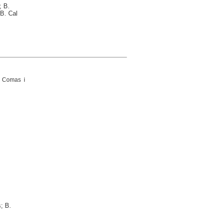
; B.
B. Cal
 Comas i
; B.