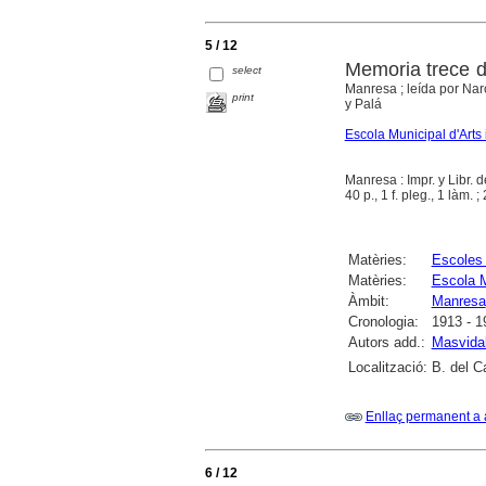
5 / 12
Memoria trece d
select
Manresa ; leída por Nar
print
y Palá
Escola Municipal d'Arts 
Manresa : Impr. y Libr. 
40 p., 1 f. pleg., 1 làm. 
Matèries:
Escoles 
Matèries:
Escola M
Àmbit:
Manresa
Cronologia:
1913 - 1
Autors add.:
Masvidal
Localització:
B. del C
Enllaç permanent a 
6 / 12