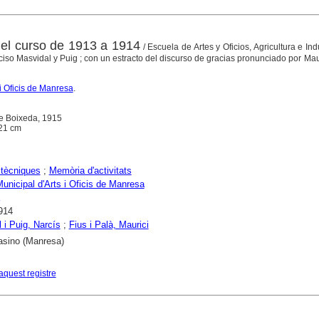
el curso de 1913 a 1914
/ Escuela de Artes y Oficios, Agricultura e Ind
ciso Masvidal y Puig ; con un estracto del discurso de gracias pronunciado por Mau
i Oficis de Manresa
.
de Boixeda, 1915
; 21 cm
tècniques
;
Memòria d'activitats
unicipal d'Arts i Oficis de Manresa
914
 i Puig, Narcís
;
Fius i Palà, Maurici
asino (Manresa)
aquest registre