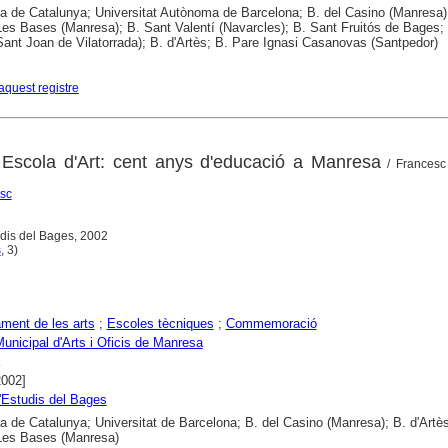
ca de Catalunya; Universitat Autònoma de Barcelona; B. del Casino (Manresa)
es Bases (Manresa); B. Sant Valentí (Navarcles); B. Sant Fruitós de Bages; 
(Sant Joan de Vilatorrada); B. d'Artès; B. Pare Ignasi Casanovas (Santpedor)
aquest registre
 a Escola d'Art: cent anys d'educació a Manresa
/ Francesc
sc
dis del Bages, 2002
s
, 3)
ment de les arts
;
Escoles tècniques
;
Commemoració
unicipal d'Arts i Oficis de Manresa
2002]
'Estudis del Bages
ca de Catalunya; Universitat de Barcelona; B. del Casino (Manresa); B. d'Artès
Les Bases (Manresa)