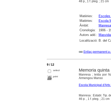
48 p., 1 f. pleg. ; 21 cm
Matèries:
Escoles 
Matèries:
Escola M
Àmbit:
Manresa
Cronologia:
1906 - 1
Autors add.:
Masvidal
Localització:
B. del C
Enllaç permanent a 
9 / 12
Memoria quinta 
select
Manresa ; leída por N
print
Armengou Manso
Escola Municipal d'Arts 
Manresa : Establ. Tip. 
46 p. , 1 f. pleg. ; 21 cm