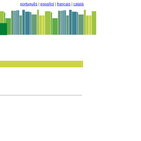
português
|
español
|
français
|
català