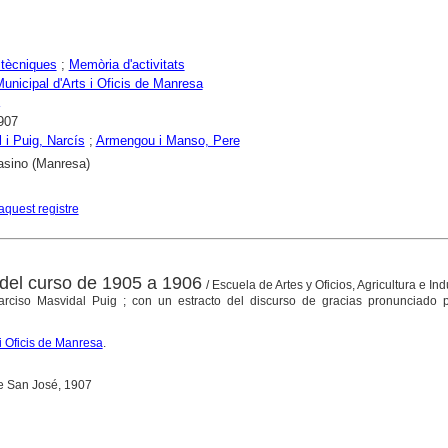
tècniques
;
Memòria d'activitats
unicipal d'Arts i Oficis de Manresa
907
 i Puig, Narcís
;
Armengou i Manso, Pere
asino (Manresa)
aquest registre
del curso de 1905 a 1906
/ Escuela de Artes y Oficios, Agricultura e Ind
arciso Masvidal Puig ; con un estracto del discurso de gracias pronunciado 
i Oficis de Manresa
.
de San José, 1907