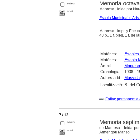
Memoria octava
select
Manresa ; leída por Nar
print
Escola Municipal d'Arts 
Manresa : Impr. y Encu
48 p., 1 f. pleg, 1 f. de l
Matèries:
Escoles 
Matèries:
Escola M
Àmbit:
Manresa
Cronologia:
1908 - 1
Autors add.:
Masvidal
Localització:
B. del C
Enllaç permanent a 
7 / 12
Memoria séptim
select
de Manresa ; leída por
print
Armengou Manso