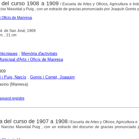
 del curso 1908 a 1909
/ Escuela de Artes y Oficios, Agricultura e Ind
ciso Masvidal y Puig ; con un estracto de gracias pronunciado por Joaquín Gomis 
i Oficis de Manresa
.
ad. de San José, 1909
àm. ; 21 cm
tècniques
;
Memòria d'activitats
unicipal d'Arts i Oficis de Manresa
909
 i Puig, Narcís
;
Gomis i Cornet, Joaquim
asino (Manresa)
aquest registre
a del curso de 1907 a 1908
/ Escuela de Artes y Oficios, Agricultura e 
 Narciso Masvidal Puig ; con un estracto del discurso de gracias pronunciado 