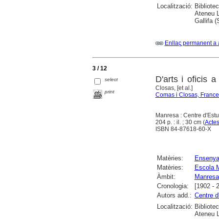
Localització:
Bibliote
Ateneu L
Gallifa 
Enllaç permanent a 
3 / 12
D'arts i oficis
select
Closas, [et al.]
print
Comas i Closas, France
Manresa : Centre d'Estu
204 p. : il. ; 30 cm (
Acte
ISBN 84-87618-60-X
Matèries:
Ensenya
Matèries:
Escola M
Àmbit:
Manresa
Cronologia:
[1902 - 
Autors add.:
Centre d
Localització:
Bibliote
Ateneu 