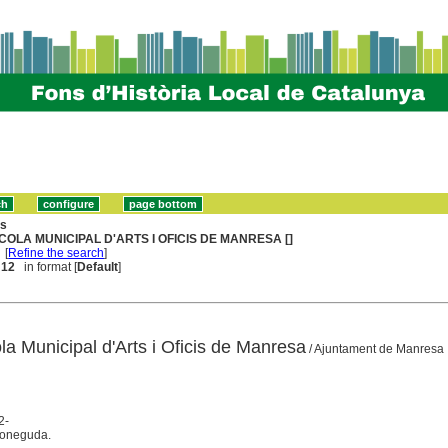
ns
COLA MUNICIPAL D'ARTS I OFICIS DE MANRESA []
[
Refine the search
]
. 12
in format [
Default
]
ola Municipal d'Arts i Oficis de Manresa
/ Ajuntament de Manresa
2-
coneguda.