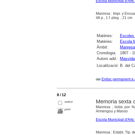
Escola Municipal d'Arts 
Manresa : Impr. y Encu
48 p., 1 f. pleg. ; 21 cm
Matèries:
Escoles 
Matèries:
Escola M
Àmbit:
Manresa
Cronologia:
1907 - 1
Autors add.:
Masvidal
Localització:
B. del C
Enllaç permanent a 
8 / 12
Memoria sexta d
select
Manresa ; leída por N
print
Armengou y Manso
Escola Municipal d'Arts 
Manresa : Establ. Tip. 