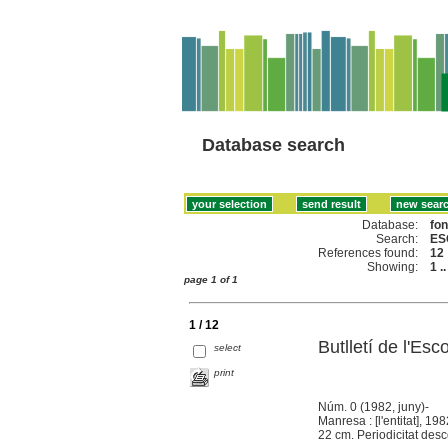
Database search
Database:
fo
Search:
ES
References found:
12
Showing:
1 .
page 1 of 1
1 / 12
Butlletí de l'Esc
select
print
Núm. 0 (1982, juny)-
Manresa : [l'entitat], 198
22 cm. Periodicitat des