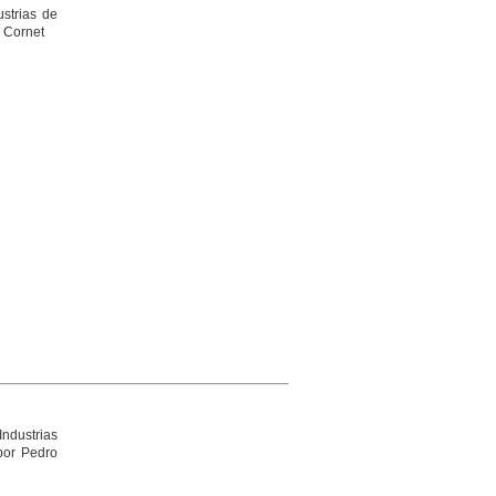
ustrias de
y Cornet
Industrias
por Pedro