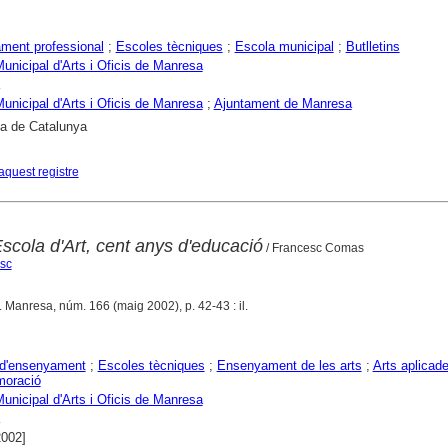
ment professional
;
Escoles tècniques
;
Escola municipal
;
Butlletins
unicipal d'Arts i Oficis de Manresa
unicipal d'Arts i Oficis de Manresa
;
Ajuntament de Manresa
ca de Catalunya
aquest registre
 Escola d'Art, cent anys d'educació
/ Francesc Comas
sc
. Manresa, núm. 166 (maig 2002), p. 42-43 : il.
 d'ensenyament
;
Escoles tècniques
;
Ensenyament de les arts
;
Arts aplicad
oració
unicipal d'Arts i Oficis de Manresa
2002]