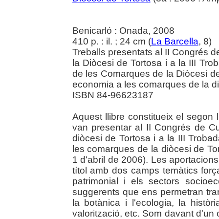
Benicarló : Onada, 2008
410 p. : il. ; 24 cm (
La Barcella
, 8)
Treballs presentats al II Congrés d
la Diòcesi de Tortosa i a la III Tro
de les Comarques de la Diòcesi de T
economia a les comarques de la di
ISBN 84-96623187
Aquest llibre constitueix el segon l
van presentar al II Congrés de Cul
diòcesi de Tortosa i a la III Trobad
les comarques de la diòcesi de To
1 d'abril de 2006). Les aportacions
títol amb dos camps temàtics força
patrimonial i els sectors socio
suggerents que ens permetran transi
la botànica i l'ecologia, la històr
valorització, etc. Som davant d'un