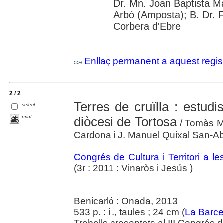
Dr. Mn. Joan Baptista M
Arbó (Amposta); B. Dr. Fr
Corbera d'Ebre
Enllaç permanent a aquest regis
2 / 2
Terres de cruïlla : estud
select
print
diòcesi de Tortosa
/ Tomàs Ma
Cardona i J. Manuel Quixal San-Ab
Congrés de Cultura i Territori a 
(3r : 2011 : Vinaròs i Jesús )
Benicarló : Onada, 2013
533 p. : il., taules ; 24 cm (
La Barce
Treballs presentats al III Congrés d