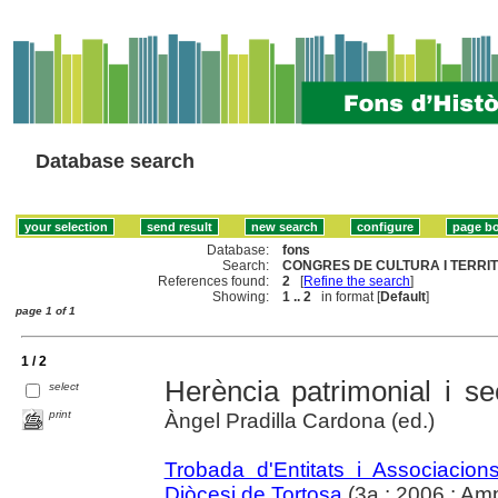
Database search
Database:
fons
Search:
CONGRES DE CULTURA I TERRIT
References found:
2
[
Refine the search
]
Showing:
1 .. 2
in format [
Default
]
page 1 of 1
1 / 2
Herència patrimonial i s
select
print
Àngel Pradilla Cardona (ed.)
Trobada d'Entitats i Associacio
Diòcesi de Tortosa
(3a : 2006 : Amp