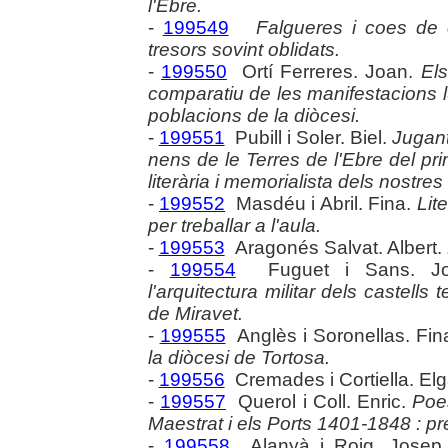
l'Ebre.
-
199549
Falgueres i coes de c
tresors sovint oblidats.
-
199550
Ortí Ferreres. Joan.
Els
comparatiu de les manifestacions l
poblacions de la diòcesi.
-
199551
Pubill i Soler. Biel.
Jugant 
nens de le Terres de l'Ebre del pri
literària i memorialista dels nostres
-
199552
Masdéu i Abril. Fina.
Lit
per treballar a l'aula.
-
199553
Aragonés Salvat. Albert.
-
199554
Fuguet i Sans. J
l'arquitectura militar dels castell
de Miravet.
-
199555
Anglès i Soronellas. Fin
la diòcesi de Tortosa.
-
199556
Cremades i Cortiella. El
-
199557
Querol i Coll. Enric.
Poes
Maestrat i els Ports 1401-1848 : p
-
199558
Alanyà i Roig. Josep