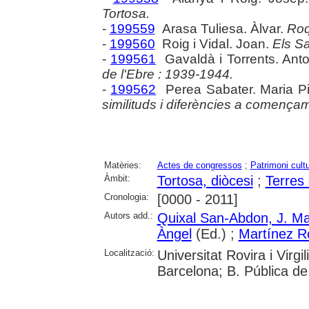
Tortosa.
-
199559
Arasa Tuliesa. Àlvar.
Roq
-
199560
Roig i Vidal. Joan.
Els S
-
199561
Gavaldà i Torrents. Anto
de l'Ebre : 1939-1944.
-
199562
Perea Sabater. Maria Pi
similituds i diferències a comença
Matèries:
Actes de congressos
;
Patrimoni cultu
Àmbit:
Tortosa, diòcesi
;
Terres 
Cronologia:
[0000 - 2011]
Autors add.:
Quixal San-Abdon, J. M
Àngel
(Ed.) ;
Martínez 
Localització:
Universitat Rovira i Virg
Barcelona; B. Pública d