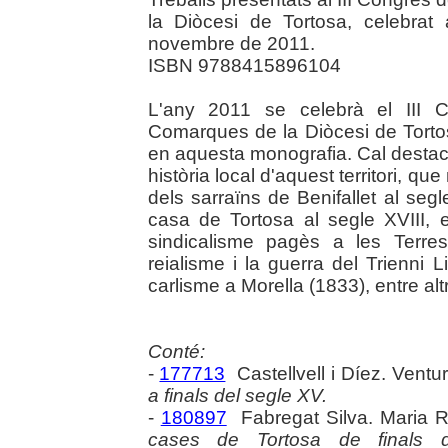
la Diòcesi de Tortosa, celebra
novembre de 2011.
ISBN 9788415896104
L'any 2011 se celebrà el III C
Comarques de la Diòcesi de Tortos
en aquesta monografia. Cal destac
història local d'aquest territori, q
dels sarraïns de Benifallet al seg
casa de Tortosa al segle XVIII, 
sindicalisme pagès a les Terres
reialisme i la guerra del Trienni Li
carlisme a Morella (1833), entre alt
Conté:
-
177713
Castellvell i Díez. Ventu
a finals del segle XV.
-
180897
Fabregat Silva. Maria R
cases de Tortosa de finals d