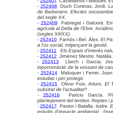
-
252407
Castellanos i Maduell. E
-
252408
Duch Cortinas. Jordi.
La
de Barberans. Efectes socioambien
del segle XX.
-
252409
Fabregat i Galcerà. Em
agrícola al Delta de l'Ebre. Incidèn
(segles XII/XX).
-
252410
Farnós i Bel. Àlex.
El Pat
a l'ús social, mitjançant la gestió.
-
252411
Els Espais d'interès natur
-
252412
Jiménez Mestre. Natàlia
-
252413
Llarch i Garcia. Jo
toponomàstic de la vessant de cara
-
252414
Maluquer i Ferrer. Joa
estudiar i per protegir.
-
252415
Oliver Foix. Arturo.
El 
substrat de l'actualitat?
-
252416
Paricio García. Pi
plantejament del territori. Reptes i p
-
252417
Pastor i Batalla. Isidre.
E
estudis d'impacte ambiental : l'ex