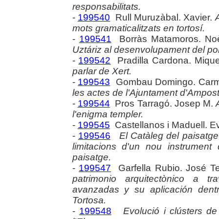
responsabilitats.
-
199540
Rull Muruzàbal. Xavier.
A
mots gramaticalitzats en tortosí.
-
199541
Borràs Matamoros. Noè
Uztáriz al desenvolupament del por
-
199542
Pradilla Cardona. Mique
parlar de Xert.
-
199543
Gombau Domingo. Car
les actes de l'Ajuntament d'Amposta
-
199544
Pros Tarragó. Josep M.
l'enigma templer.
-
199545
Castellanos i Maduell. E
-
199546
El Catàleg del paisatge 
limitacions d'un nou instrument 
paisatge.
-
199547
Garfella Rubio. José T
patrimonio arquitectònico a t
avanzadas y su aplicación dent
Tortosa.
-
199548
Evolució i clústers de