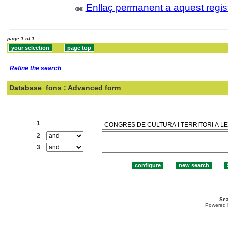
Enllaç permanent a aquest regis
page 1 of 1
Refine the search
Database
fons : Advanced form
Search:
1
2
3
Sea
Powered