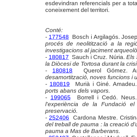
esdevindran referencials per a to
coneixement del territori.
Conté:
-
177548
Bosch i Argilagós. Jose
procés de neolitització a la regi
investigacions al jaciment arqueolò
-
180817
Sauch i Cruz. Núria.
Els 
la Diòcesi de Tortosa durant la cris
-
180818
Querol Gómez. An
desamortització, noves funcions i 
-
180819
Murià i Giné. Amadeu
ports abans dels vapors.
-
199065
Borrell i Cedó. Neus
l'experiència de la Fundació el 
preservació.
-
252406
Cardona Mestre. Cristi
del treball de pauma : la creació d'
pauma a Mas de Barberans.