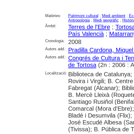
Matèries:
Patrimoni cultural
;
Medi ambient
;
Ec
Antropologia
;
Medi geogràfic
;
Històri
Àmbit:
Terres de l'Ebre
;
Tortosa
País Valencià
;
Matarran
Cronologia:
2008
Autors add.:
Pradilla Cardona, Miquel
Autors add.:
Congrés de Cultura i Terr
de Tortosa
(2n : 2006 : 
Localització:
Biblioteca de Catalunya; 
Rovira i Virgili; B. Centr
Fabregat (Alcanar); Bibl
B. Mercè Lleixà (Roquetes
Santiago Rusiñol (Benifal
Comarcal (Mora d'Ebre); 
Bladé i Desumvila (Flix)
José Escudé Albesa (San
(Tivissa); B. Pública de 