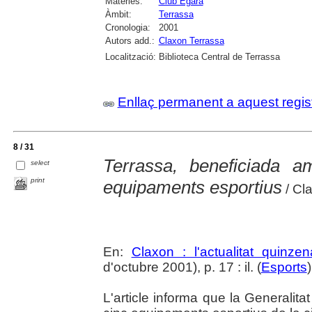
Matèries:
Club Egara
Àmbit:
Terrassa
Cronologia:
2001
Autors add.:
Claxon Terrassa
Localització:
Biblioteca Central de Terrassa
Enllaç permanent a aquest regis
8 / 31
Terrassa, beneficiada 
select
print
equipaments esportius
/ Cl
En:
Claxon : l'actualitat quinzen
d'octubre 2001), p. 17 : il. (
Esports
L'article informa que la Generalita