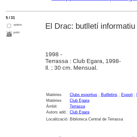
5 / 31
El Drac: butlletí informatiu
select
print
1998 -
Terrassa : Club Egara, 1998-
Il. ; 30 cm. Mensual.
Matèries:
Clubs esportius
;
Butlletins
;
Esport
;
Matèries:
Club Egara
Àmbit:
Terrassa
Autors add.:
Club Egara
Localització:
Biblioteca Central de Terrassa