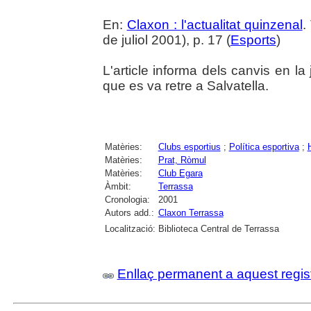
En:
Claxon : l'actualitat quinzenal
.
de juliol 2001), p. 17 (
Esports
)
L'article informa dels canvis en l
que es va retre a Salvatella.
Matèries:
Clubs esportius
;
Política esportiva
;
Matèries:
Prat, Ròmul
Matèries:
Club Egara
Àmbit:
Terrassa
Cronologia:
2001
Autors add.:
Claxon Terrassa
Localització:
Biblioteca Central de Terrassa
Enllaç permanent a aquest regis