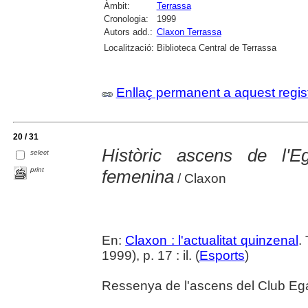
Àmbit:
Terrassa
Cronologia:
1999
Autors add.:
Claxon Terrassa
Localització:
Biblioteca Central de Terrassa
Enllaç permanent a aquest regis
20 / 31
Històric ascens de l'E
select
print
femenina
/ Claxon
En:
Claxon : l'actualitat quinzenal
.
1999), p. 17 : il. (
Esports
)
Ressenya de l'ascens del Club Egar