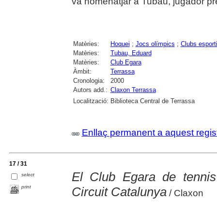
va homenatjar a Tubau, jugador pr
Matèries:
Hoquei
;
Jocs olímpics
;
Clubs esport
Matèries:
Tubau, Eduard
Matèries:
Club Egara
Àmbit:
Terrassa
Cronologia:
2000
Autors add.:
Claxon Terrassa
Localització:
Biblioteca Central de Terrassa
Enllaç permanent a aquest regis
17 / 31
El Club Egara de tennis 
select
print
Circuit Catalunya
/ Claxon