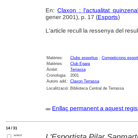
En:
Claxon : l'actualitat quinzena
gener 2001), p. 17 (
Esports
)
L'article recull la ressenya del res
Matèries:
Clubs esportius
;
Competicions esport
Matèries:
Club Egara
Àmbit:
Terrassa
Cronologia:
2001
Autors add.:
Claxon Terrassa
Localització:
Biblioteca Central de Terrassa
Enllaç permanent a aquest regis
14 / 31
L'Esportista Pilar Sanmart
select