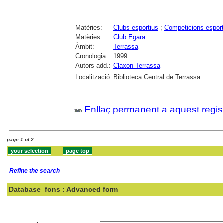
Matèries:
Clubs esportius
;
Competicions esport
Matèries:
Club Egara
Àmbit:
Terrassa
Cronologia:
1999
Autors add.:
Claxon Terrassa
Localització:
Biblioteca Central de Terrassa
Enllaç permanent a aquest regis
page 1 of 2
Refine the search
Database
fons : Advanced form
Search: