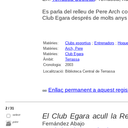
Es parla del relleu de Pere Arch c
Club Egara després de molts anys 
Matèries:
Clubs esportius
;
Entrenadors
;
Hoque
Matèries:
Arch, Pere
Matèries:
Club Egara
Àmbit:
Terrassa
Cronologia:
2003
Localització:
Biblioteca Central de Terrassa
Enllaç permanent a aquest regis
2 / 31
El Club Egara acull la R
select
print
Fernández Abajo