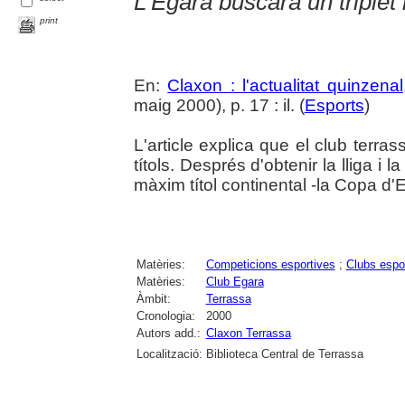
L'Egara buscarà un triplet 
print
En:
Claxon : l'actualitat quinzenal
maig 2000), p. 17 : il. (
Esports
)
L'article explica que el club terras
títols. Després d'obtenir la lliga i 
màxim títol continental -la Copa d'
Matèries:
Competicions esportives
;
Clubs espo
Matèries:
Club Egara
Àmbit:
Terrassa
Cronologia:
2000
Autors add.:
Claxon Terrassa
Localització:
Biblioteca Central de Terrassa