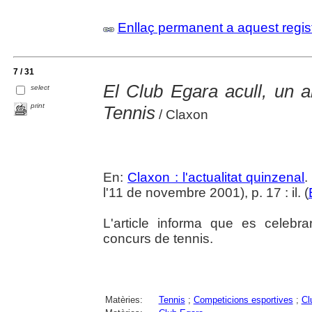
Enllaç permanent a aquest regis
7 / 31
El Club Egara acull, un a
select
print
Tennis
/ Claxon
En:
Claxon : l'actualitat quinzenal
.
l'11 de novembre 2001), p. 17 : il. (
L'article informa que es celebra
concurs de tennis.
Matèries:
Tennis
;
Competicions esportives
;
Cl