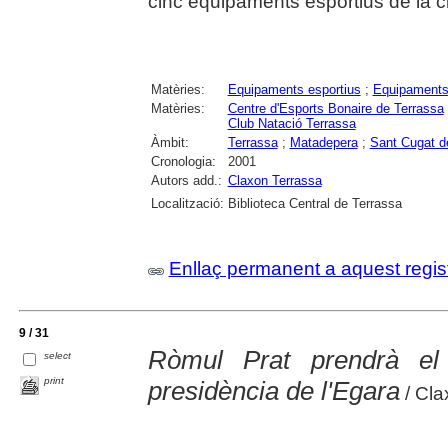
cinc equipaments esportius de la ci
Matèries:
Equipaments esportius
;
Equipaments 
Matèries:
Centre d'Esports Bonaire de Terrassa
Club Natació Terrassa
Àmbit:
Terrassa
;
Matadepera
;
Sant Cugat de
Cronologia:
2001
Autors add.:
Claxon Terrassa
Localització:
Biblioteca Central de Terrassa
Enllaç permanent a aquest regis
9 / 31
Ròmul Prat prendrà el 
select
print
presidència de l'Egara
/ Cla