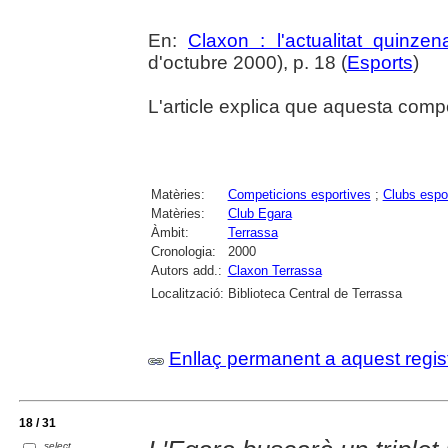
En:
Claxon : l'actualitat quinzen
d'octubre 2000), p. 18 (
Esports
)
L'article explica que aquesta compe
Matèries:
Competicions esportives
;
Clubs espo
Matèries:
Club Egara
Àmbit:
Terrassa
Cronologia:
2000
Autors add.:
Claxon Terrassa
Localització:
Biblioteca Central de Terrassa
Enllaç permanent a aquest regis
18 / 31
select