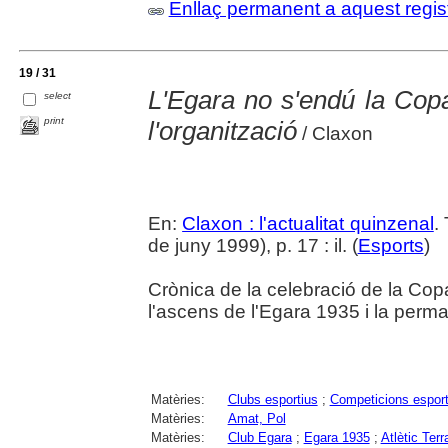
Enllaç permanent a aquest regis
19 / 31
L'Egara no s'endú la Copa
select
print
l'organització
/ Claxon
En:
Claxon : l'actualitat quinzenal
.
de juny 1999), p. 17 : il. (
Esports
)
Crònica de la celebració de la Cop
l'ascens de l'Egara 1935 i la perma
Matèries:
Clubs esportius
;
Competicions esport
Matèries:
Amat, Pol
Matèries:
Club Egara
;
Egara 1935
;
Atlètic Ter