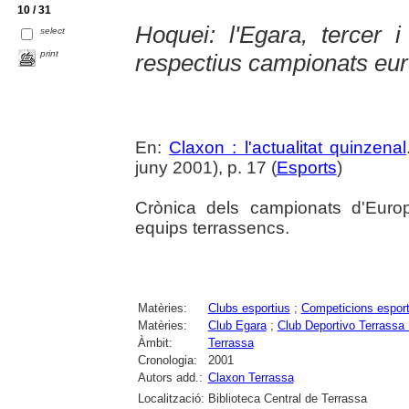
10 / 31
Hoquei: l'Egara, tercer 
select
print
respectius campionats eu
En:
Claxon : l'actualitat quinzenal
juny 2001), p. 17 (
Esports
)
Crònica dels campionats d'Europ
equips terrassencs.
Matèries:
Clubs esportius
;
Competicions esport
Matèries:
Club Egara
;
Club Deportivo Terrassa
Àmbit:
Terrassa
Cronologia:
2001
Autors add.:
Claxon Terrassa
Localització:
Biblioteca Central de Terrassa