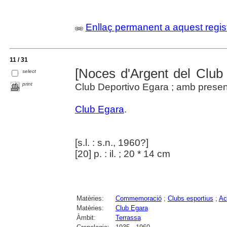
Enllaç permanent a aquest regis
11 / 31
[Noces d'Argent del Club
select
print
Club Deportivo Egara ; amb presen
Club Egara
.
[s.l. : s.n., 1960?]
[20] p. : il. ; 20 * 14 cm
Matèries:
Commemoració
;
Clubs esportius
;
Ac
Matèries:
Club Egara
Àmbit:
Terrassa