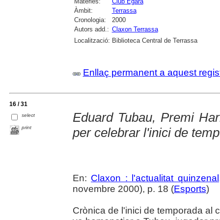
Matèries:
Club Egara
Àmbit:
Terrassa
Cronologia:
2000
Autors add.:
Claxon Terrassa
Localització:
Biblioteca Central de Terrassa
Enllaç permanent a aquest regis
16 / 31
Eduard Tubau, Premi Harm
select
print
per celebrar l'inici de tem
En:
Claxon : l'actualitat quinzenal
novembre 2000), p. 18 (
Esports
)
Crònica de l'inici de temporada al 