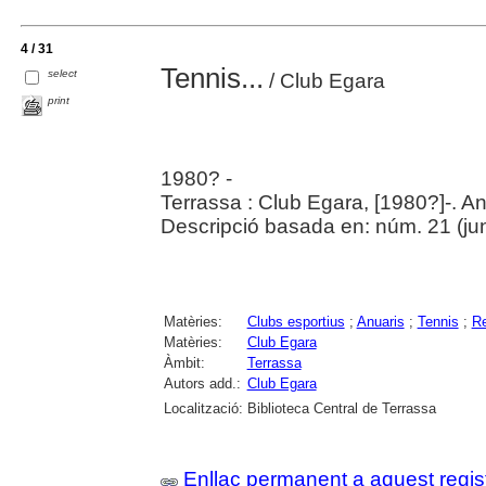
4 / 31
Tennis...
select
/ Club Egara
print
1980? -
Terrassa : Club Egara, [1980?]-. An
Descripció basada en: núm. 21 (ju
Matèries:
Clubs esportius
;
Anuaris
;
Tennis
;
Re
Matèries:
Club Egara
Àmbit:
Terrassa
Autors add.:
Club Egara
Localització:
Biblioteca Central de Terrassa
Enllaç permanent a aquest regis