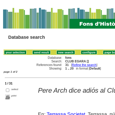
Database search
Database:
fons
Search:
CLUB EGARA []
References found:
31
[
Refine the search
]
Showing:
1 .. 20
in format [
Default
]
page 1 of 2
1 / 31
Pere Arch dice adiós al C
select
print
En:
Terrassa Societat
. Terrassa, núm