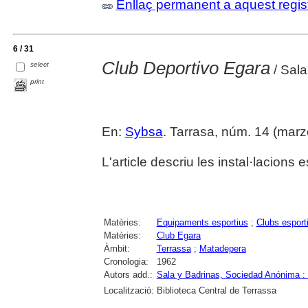
Enllaç permanent a aquest regis
6 / 31
Club Deportivo Egara
select
/ Sala
print
En:
Sybsa
. Tarrasa, núm. 14 (marzo 
L'article descriu les instal·lacions
Matèries:
Equipaments esportius
;
Clubs esport
Matèries:
Club Egara
Àmbit:
Terrassa
;
Matadepera
Cronologia:
1962
Autors add.:
Sala y Badrinas, Sociedad Anónima 
Localització:
Biblioteca Central de Terrassa