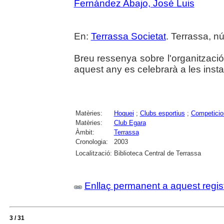
Fernández Abajo, José Luis
En:
Terrassa Societat
. Terrassa, núm
Breu ressenya sobre l'organitzaci
aquest any es celebrarà a les insta
Matèries:
Hoquei
;
Clubs esportius
;
Competicio
Matèries:
Club Egara
Àmbit:
Terrassa
Cronologia:
2003
Localització:
Biblioteca Central de Terrassa
Enllaç permanent a aquest regis
3 / 31