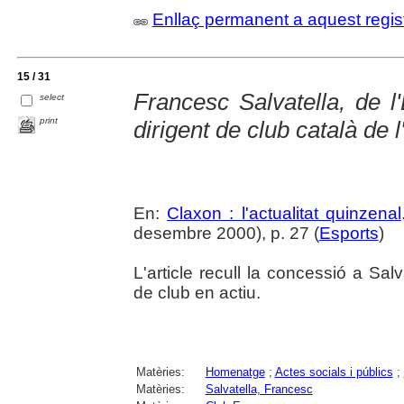
Enllaç permanent a aquest regis
15 / 31
Francesc Salvatella, de l'
select
print
dirigent de club català de l
En:
Claxon : l'actualitat quinzenal
desembre 2000), p. 27 (
Esports
)
L'article recull la concessió a Sal
de club en actiu.
Matèries:
Homenatge
;
Actes socials i públics
;
Matèries:
Salvatella, Francesc