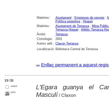
Matèries:
Ajuntament
;
Empreses de serveis
;
M
Política esportiva
;
Hoquei
Matèries:
Ajuntament de Terrassa
;
Mina Públic
Terrassa Hoquei
;
Atlètic Terrassa Ho
Àmbit:
Terrassa
Cronologia:
2001
Autors add.:
Claxon Terrassa
Localització:
Biblioteca Central de Terrassa
Enllaç permanent a aquest regis
13 / 31
L'Egara guanya el Cam
select
print
Masculí
/ Claxon