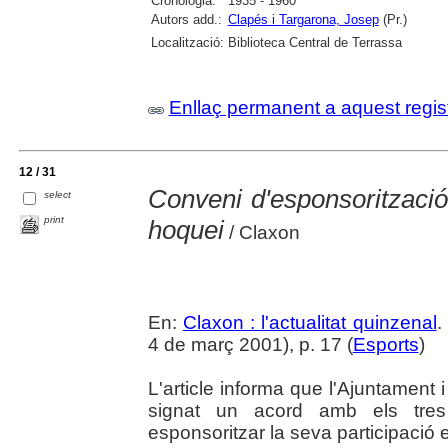
Cronologia:
1935 - 1960
Autors add.:
Clapés i Targarona, Josep
(Pr.)
Localització:
Biblioteca Central de Terrassa
Enllaç permanent a aquest regis
12 / 31
Conveni d'esponsorització
select
print
hoquei
/ Claxon
En:
Claxon : l'actualitat quinzenal
.
4 de març 2001), p. 17 (
Esports
)
L'article informa que l'Ajuntament
signat un acord amb els tres 
esponsoritzar la seva participació