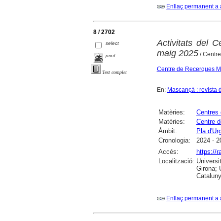
Enllaç permanent a 
8 / 2702
Activitats del 
select
maig 2025
/ Centr
print
Centre de Recerques Ma
Text complet
En:
Mascançà : revista d
Matèries:
Centres 
Matèries:
Centre d
Àmbit:
Pla d'Urg
Cronologia:
2024 - 2
Accés:
https://
Localització:
Universi
Girona; 
Cataluny
Enllaç permanent a 