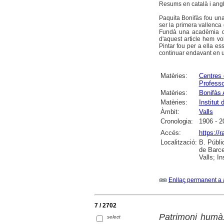
Resums en català i angl
Paquita Bonifàs fou una
ser la primera vallenca 
Fundà una acadèmia d'a
d'aquest article hem vo
Pintar fou per a ella e
continuar endavant en una
Matèries:
Centres 
Profess
Matèries:
Bonifàs 
Matèries:
Institut 
Àmbit:
Valls
Cronologia:
1906 - 2
Accés:
https://
Localització:
B. Públi
de Barce
Valls; I
Enllaç permanent a 
7 / 2702
Patrimoni humà.
select