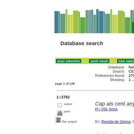
Database search
Database:
fo
Search:
CE
References found:
27
Showing:
1 .
page 1 of 136
1 / 2702
Cap als cent anys
select
Pi i Vilà, Anna
print
En:
Revista de Girona
. 
Text complet