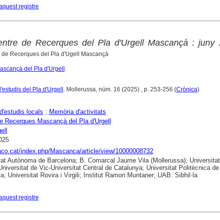
aquest registre
Centre de Recerques del Pla d'Urgell Mascançà : juny
e de Recerques del Pla d'Ugell Mascançà
scançà del Pla d'Urgell
.
'estudis del Pla d'Urgell
. Mollerussa, núm. 16 (2025) , p. 253-256 (
Crònica
)
d'estudis locals
;
Memòria d'activitats
e Recerques Mascançà del Pla d'Urgell
ell
025
raco.cat/index.php/Mascanca/article/view/10000008732
tat Autònoma de Barcelona; B. Comarcal Jaume Vila (Mollerussa); Universitat
Universitat de Vic-Universitat Central de Catalunya; Universitat Politècnica de
a; Universitat Rovira i Virgili; Institut Ramon Muntaner; UAB: Sibhil·la
aquest registre