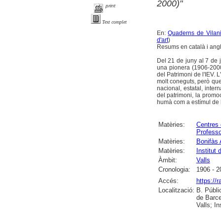
2000)"
print
Text complet
En:
Quaderns de Vilani
d'art
)
Resums en català i angl
Del 21 de juny al 7 de j
una pionera (1906-200
del Patrimoni de l'IEV. 
molt coneguts, però que
nacional, estatal, inter
del patrimoni, la promoci
humà com a estímul de l
Matèries:
Centres 
Profess
Matèries:
Bonifàs 
Matèries:
Institut 
Àmbit:
Valls
Cronologia:
1906 - 2
Accés:
https://
Localització:
B. Públi
de Barce
Valls; I