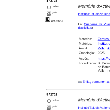
4 / 2702
Memòria d'Activ
select
print
Institut d'Estudis Vallen
Text complet
En:
Quaderns de Vilan
d'activitats
)
Matèries:
Centres 
Matèries:
Institut 
Àmbit:
Valls
;
A
Cronologia:
2025
Accés:
https://
Localització:
B. Públi
de Barce
Valls; I
Enllaç permanent a 
5 / 2702
Memòria d'Activ
select
print
Institut d'Estudis Vallen