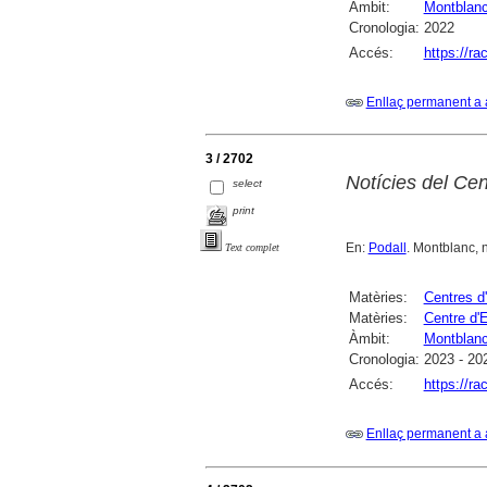
Àmbit:
Montblan
Cronologia:
2022
Accés:
https://r
Enllaç permanent a 
3 / 2702
Notícies del Ce
select
print
En:
Podall
. Montblanc, n
Text complet
Matèries:
Centres d'
Matèries:
Centre d'
Àmbit:
Montblan
Cronologia:
2023 - 20
Accés:
https://r
Enllaç permanent a 