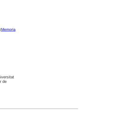
(
Memoria
versitat
r de