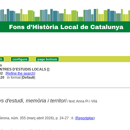
ns
NTRES D'ESTUDIS LOCALS []
02
[
Refine the search
]
. 20
in format [
Default
]
 d'estudi, memòria i territori
/ text: Anna Pi i Vilà
Girona, núm. 355 (març-abril 2026), p. 24-27 : il. (
Reportatge
)