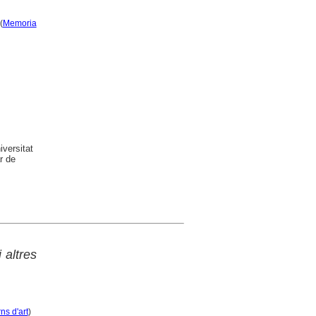
(
Memoria
versitat
r de
 altres
s d'art
)