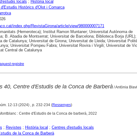
d'estudis locals
;
Història local
 d'Estudis Històrics d'Olot i Comarca
rrotxa
026
raco.cat/index.php/RevistaGirona/article/view/980000007171
anitats (Hemeroteca); Institut Ramon Muntaner; Universitat Autònoma de
a; B. Abadia de Montserrat; Universitat de Barcelona; Biblioteca Borja (URL);
ca de Catalunya; Universitat de Girona; Universitat de Lleida; Universitat Polit
unya; Universitat Pompeu Fabra; Universitat Rovira i Virgili; Universitat de Vic
tat Central de Catalunya
aquest registre
ls 40, Centre d'Estudis de la Conca de Barberà
/ Antònia Blavi
núm. 12-13 (2024) , p. 232-234 (
Ressenyes
)
. Montblanc : Centre d'Estudis de la Conca de barberà, 2022
s
;
Revistes
;
Història local
;
Centres d'estudis locals
Estudis de la Conca de Barberà