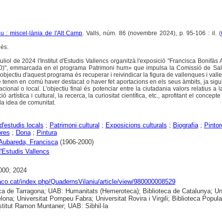
u : miscel·lània de l'Alt Camp
. Valls, núm. 86 (novembre 2024), p. 95-106 : il. (
ès.
uliol de 2024 l'Institut d'Estudis Vallencs organitzà l'exposició "Francisca Bonifàs
0)", emmarcada en el programa Patrimoni hum» que impulsa la Comissió de Sa
L'objectiu d'aquest programa és recuperar i reivindicar la figura de vallenques i vall
 tenen en comú haver destacat o haver fet aportacions en els seus àmbits, ja sigu
nacional o local. L'objectiu final és potenciar entre la ciutadania valors relatius a 
ó artística i cultural, la recerca, la curiositat científica, etc., aprofitant el concept
a idea de comunitat.
d'estudis locals
;
Patrimoni cultural
;
Exposicions culturals
;
Biografia
;
Pintor
ores
;
Dona
;
Pintura
Aubareda, Francisca
(1906-2000)
d'Estudis Vallencs
000; 2024
raco.cat/index.php/QuadernsVilaniu/article/view/980000008529
ca de Tarragona; UAB: Humanitats (Hemeroteca); Biblioteca de Catalunya; Uni
lona; Universitat Pompeu Fabra; Universitat Rovira i Virgili; Biblioteca Popula
nstitut Ramon Muntaner; UAB: Sibhil·la