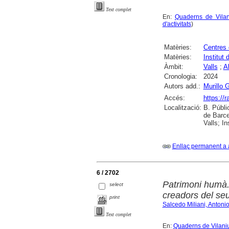
Text complet
En:
Quaderns de Vilan
d'activitats
)
Matèries:
Centres 
Matèries:
Institut 
Àmbit:
Valls
;
A
Cronologia:
2024
Autors add.:
Murillo 
Accés:
https://
Localització:
B. Públi
de Barce
Valls; I
Enllaç permanent a 
6 / 2702
Patrimoni humà. 
select
creadors del se
print
Salcedo Miliani, Antoni
Text complet
En:
Quaderns de Vilaniu 