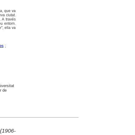
da, que va
va ciutat.
. A través
eu entorn.
", ella va
es
;
versitat
r de
(1906-