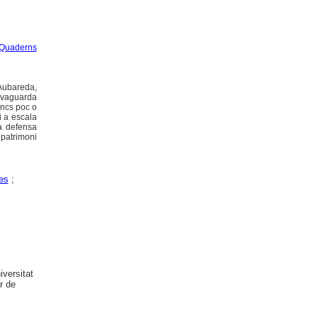
Quaderns
 Aubareda,
lvaguarda
encs poc o
i a escala
la defensa
e patrimoni
es
;
versitat
r de