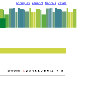
português
|
español
|
français
|
català
go to page