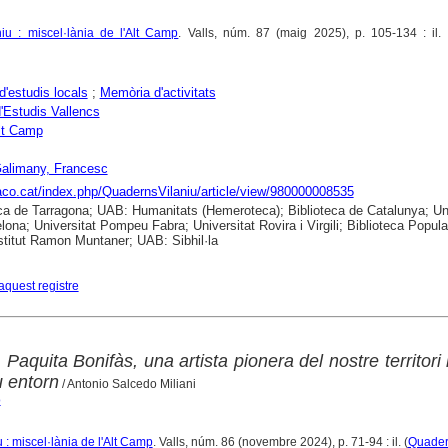
iu : miscel·lània de l'Alt Camp
. Valls, núm. 87 (maig 2025), p. 105-134 : il. 
d'estudis locals
;
Memòria d'activitats
d'Estudis Vallencs
lt Camp
Galimany, Francesc
raco.cat/index.php/QuadernsVilaniu/article/view/980000008535
ca de Tarragona; UAB: Humanitats (Hemeroteca); Biblioteca de Catalunya; Uni
lona; Universitat Pompeu Fabra; Universitat Rovira i Virgili; Biblioteca Popula
nstitut Ramon Muntaner; UAB: Sibhil·la
aquest registre
Paquita Bonifàs, una artista pionera del nostre territori i
u entorn
/ Antonio Salcedo Miliani
o
: miscel·lània de l'Alt Camp
. Valls, núm. 86 (novembre 2024), p. 71-94 : il. (
Quadern