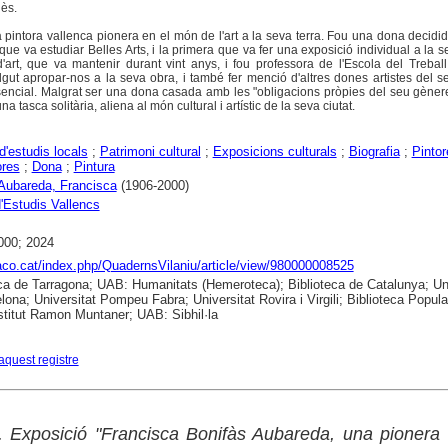
ès.
 pintora vallenca pionera en el món de l'art a la seva terra. Fou una dona decidi
que va estudiar Belles Arts, i la primera que va fer una exposició individual a la se
rt, que va mantenir durant vint anys, i fou professora de l'Escola del Treball
lgut apropar-nos a la seva obra, i també fer menció d'altres dones artistes del s
ssencial. Malgrat ser una dona casada amb les "obligacions pròpies del seu gènere
 tasca solitària, aliena al món cultural i artístic de la seva ciutat.
d'estudis locals
;
Patrimoni cultural
;
Exposicions culturals
;
Biografia
;
Pintor
ores
;
Dona
;
Pintura
Aubareda, Francisca
(1906-2000)
d'Estudis Vallencs
000; 2024
raco.cat/index.php/QuadernsVilaniu/article/view/980000008525
ca de Tarragona; UAB: Humanitats (Hemeroteca); Biblioteca de Catalunya; Uni
lona; Universitat Pompeu Fabra; Universitat Rovira i Virgili; Biblioteca Popula
nstitut Ramon Muntaner; UAB: Sibhil·la
aquest registre
 Exposició "Francisca Bonifàs Aubareda, una pionera 