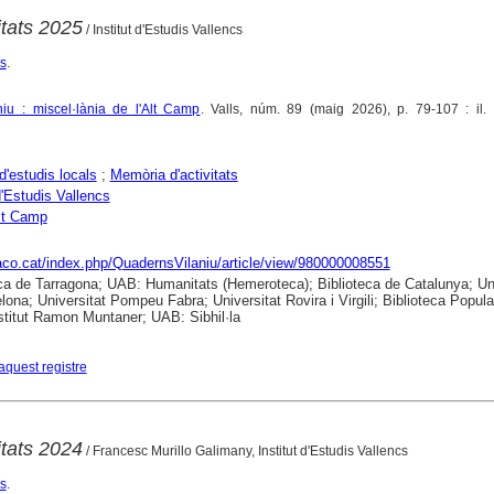
itats 2025
/ Institut d'Estudis Vallencs
cs
.
iu : miscel·lània de l'Alt Camp
. Valls, núm. 89 (maig 2026), p. 79-107 : il. 
d'estudis locals
;
Memòria d'activitats
d'Estudis Vallencs
lt Camp
raco.cat/index.php/QuadernsVilaniu/article/view/980000008551
ca de Tarragona; UAB: Humanitats (Hemeroteca); Biblioteca de Catalunya; Uni
lona; Universitat Pompeu Fabra; Universitat Rovira i Virgili; Biblioteca Popula
nstitut Ramon Muntaner; UAB: Sibhil·la
aquest registre
itats 2024
/ Francesc Murillo Galimany, Institut d'Estudis Vallencs
cs
.