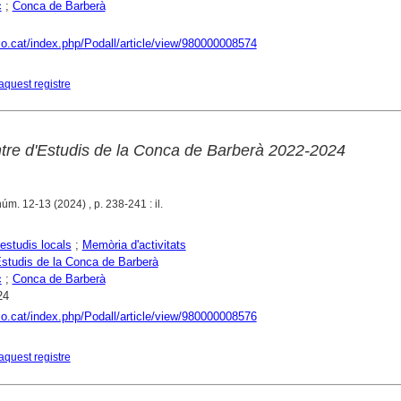
c
;
Conca de Barberà
aco.cat/index.php/Podall/article/view/980000008574
aquest registre
ntre d'Estudis de la Conca de Barberà 2022-2024
úm. 12-13 (2024) , p. 238-241 : il.
estudis locals
;
Memòria d'activitats
Estudis de la Conca de Barberà
c
;
Conca de Barberà
24
aco.cat/index.php/Podall/article/view/980000008576
aquest registre