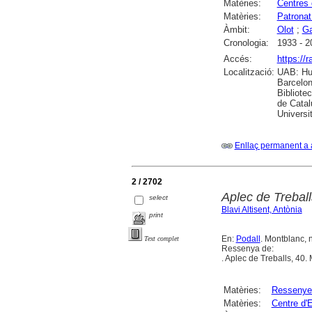
Matèries:
Centres 
Matèries:
Patronat
Àmbit:
Olot
;
Ga
Cronologia:
1933 - 2
Accés:
https://
Localització:
UAB: Hum
Barcelon
Bibliote
de Catal
Universi
Enllaç permanent a 
2 / 2702
Aplec de Trebal
select
Blavi Altisent, Antònia
print
En:
Podall
. Montblanc, 
Text complet
Ressenya de:
. Aplec de Treballs, 40
Matèries:
Ressenye
Matèries:
Centre d'