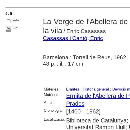
5 / 5
La Verge de l'Abellera de
select
print
la vila
/ Enric Casassas
Casassas i Cantó, Enric
Barcelona : Torrell de Reus, 1962
48 p. : il. ; 17 cm
Matèries:
Ermites
;
Història general
;
Devoció m
Matèries:
Ermita de l'Abellera de 
Àmbit:
Prades
Cronologia:
[1400 - 1962]
Localització:
Biblioteca de Catalunya;
Universitat Ramon Llull; U