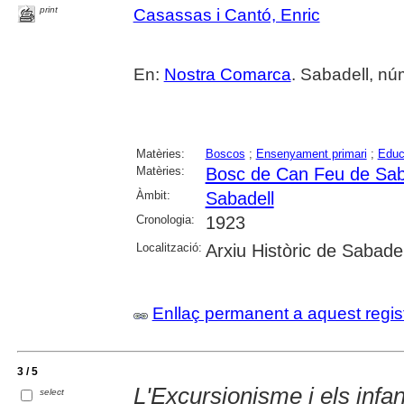
print
Casassas i Cantó, Enric
En:
Nostra Comarca
. Sabadell, nú
Matèries:
Boscos
;
Ensenyament primari
;
Educ
Matèries:
Bosc de Can Feu de Sab
Àmbit:
Sabadell
Cronologia:
1923
Localització:
Arxiu Històric de Sabadel
Enllaç permanent a aquest regis
3 / 5
L'Excursionisme i els infan
select