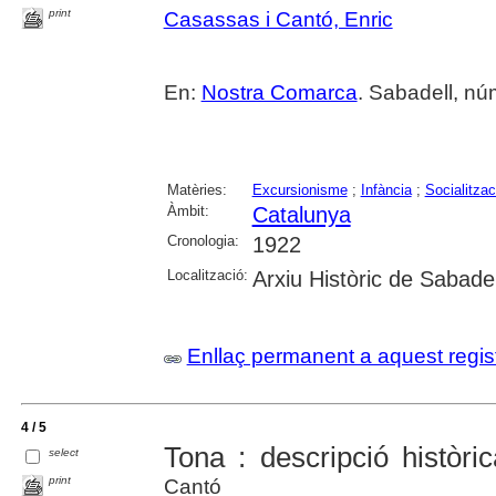
print
Casassas i Cantó, Enric
En:
Nostra Comarca
. Sabadell, nú
Matèries:
Excursionisme
;
Infància
;
Socialitzac
Àmbit:
Catalunya
Cronologia:
1922
Localització:
Arxiu Històric de Sabadel
Enllaç permanent a aquest regis
4 / 5
Tona : descripció històric
select
print
Cantó