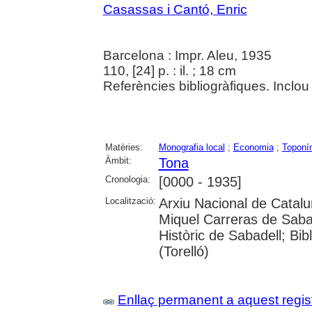
Casassas i Cantó, Enric
Barcelona : Impr. Aleu, 1935
110, [24] p. : il. ; 18 cm
Referències bibliogràfiques. Inclou 
Matèries:
Monografia local
;
Economia
;
Toponí
Àmbit:
Tona
Cronologia:
[0000 - 1935]
Localització:
Arxiu Nacional de Catalu
Miquel Carreras de Saba
Històric de Sabadell; Bi
(Torelló)
Enllaç permanent a aquest regis