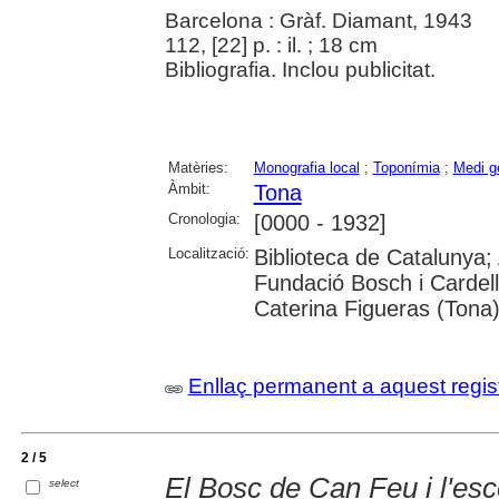
Barcelona : Gràf. Diamant, 1943
112, [22] p. : il. ; 18 cm
Bibliografia. Inclou publicitat.
Matèries:
Monografia local
;
Toponímia
;
Medi g
Àmbit:
Tona
Cronologia:
[0000 - 1932]
Localització:
Biblioteca de Catalunya;
Fundació Bosch i Cardella
Caterina Figueras (Tona
Enllaç permanent a aquest regis
2 / 5
El Bosc de Can Feu i l'esc
select