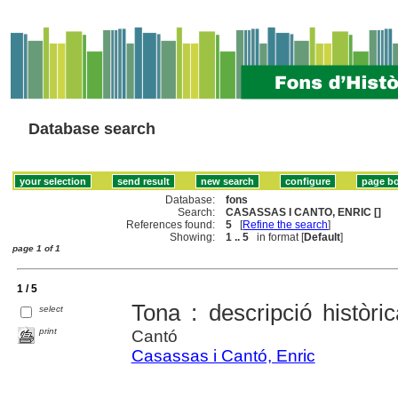
Database search
Database:
fons
Search:
CASASSAS I CANTO, ENRIC []
References found:
5
[
Refine the search
]
Showing:
1 .. 5
in format [
Default
]
page 1 of 1
1 / 5
Tona : descripció històric
select
print
Cantó
Casassas i Cantó, Enric