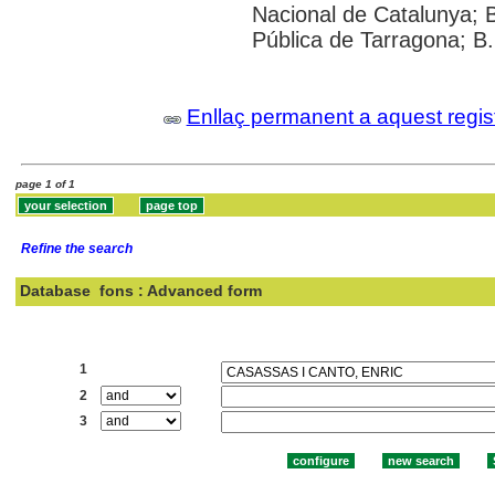
Nacional de Catalunya; 
Pública de Tarragona; B
Enllaç permanent a aquest regis
page 1 of 1
Refine the search
Database
fons : Advanced form
Search:
1
2
3