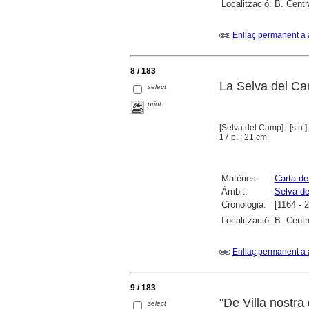
Localització:
B. Centr
Enllaç permanent a 
8 / 183
La Selva del Ca
select
print
[Selva del Camp] : [s.n.]
17 p. ; 21 cm
Matèries:
Carta de
Àmbit:
Selva de
Cronologia:
[1164 - 
Localització:
B. Centr
Enllaç permanent a 
9 / 183
"De Villa nostra 
select