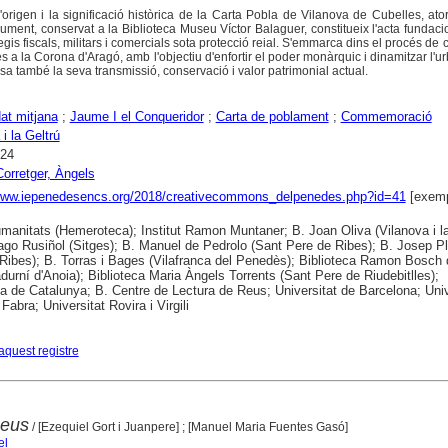
l'origen i la significació històrica de la Carta Pobla de Vilanova de Cubelles, at
ument, conservat a la Biblioteca Museu Víctor Balaguer, constitueix l'acta fundaci
legis fiscals, militars i comercials sota protecció reial. S'emmarca dins el procés de 
es a la Corona d'Aragó, amb l'objectiu d'enfortir el poder monàrquic i dinamitzar l'u
isa també la seva transmissió, conservació i valor patrimonial actual.
at mitjana
;
Jaume I el Conqueridor
;
Carta de poblament
;
Commemoració
i la Geltrú
024
Corretger, Àngels
/www.iepenedesencs.org/2018/creativecommons_delpenedes.php?id=41
[exemp
anitats (Hemeroteca); Institut Ramon Muntaner; B. Joan Oliva (Vilanova i la
ago Rusiñol (Sitges); B. Manuel de Pedrolo (Sant Pere de Ribes); B. Josep P
Ribes); B. Torras i Bages (Vilafranca del Penedès); Biblioteca Ramon Bosch
durní d'Anoia); Biblioteca Maria Àngels Torrents (Sant Pere de Riudebitlles);
ca de Catalunya; B. Centre de Lectura de Reus; Universitat de Barcelona; Univ
abra; Universitat Rovira i Virgili
aquest registre
Reus
/ [Ezequiel Gort i Juanpere] ; [Manuel Maria Fuentes Gasó]
el