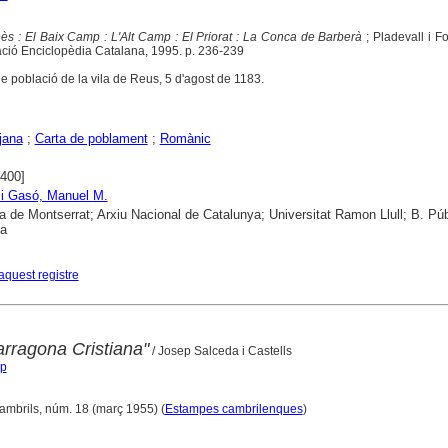
ès : El Baix Camp : L'Alt Camp : El Priorat : La Conca de Barberà
; Pladevall i Fo
dació Enciclopèdia Catalana, 1995. p. 236-239
de població de la vila de Reus, 5 d'agost de 1183.
jana
;
Carta de poblament
;
Romànic
1400]
 i Gasó, Manuel M.
a de Montserrat; Arxiu Nacional de Catalunya; Universitat Ramon Llull; B. Púb
na
aquest registre
arragona Cristiana"
/ Josep Salceda i Castells
ep
Cambrils, núm. 18 (març 1955) (
Estampes cambrilenques
)