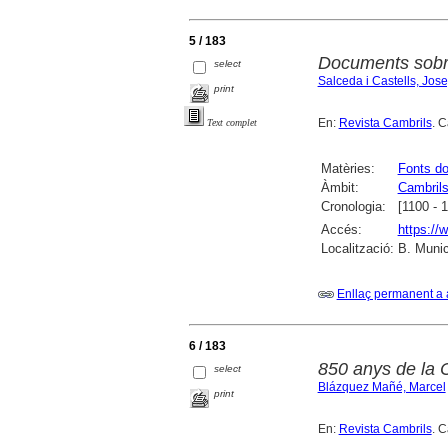
5 / 183
Documents sobre
select
Salceda i Castells, Jos
print
En:
Revista Cambrils
. C
Text complet
Matèries:
Fonts d
Àmbit:
Cambril
Cronologia:
[1100 - 
Accés:
https://
Localització:
B. Munic
Enllaç permanent a 
6 / 183
850 anys de la 
select
Blázquez Mañé, Marcel
print
En:
Revista Cambrils
. C