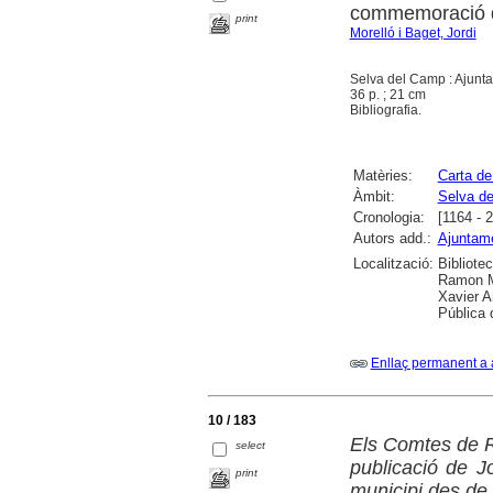
commemoració de
print
Morelló i Baget, Jordi
Selva del Camp : Ajunt
36 p. ; 21 cm
Bibliografia.
Matèries:
Carta de
Àmbit:
Selva de
Cronologia:
[1164 - 
Autors add.:
Ajuntame
Localització:
Bibliote
Ramon Mu
Xavier A
Pública 
Enllaç permanent a 
10 / 183
Els Comtes de Ri
select
publicació de J
print
municipi des de