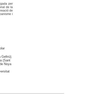
orgada per
onal de la
creació de
rbanisme i
lar
 Geltrú);
la (Sant
 de Noya
ersitat