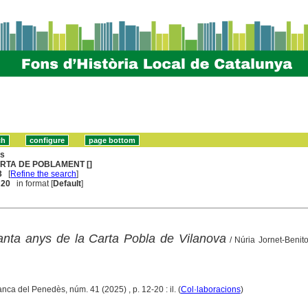
ns
RTA DE POBLAMENT []
3
[
Refine the search
]
. 20
in format [
Default
]
anta anys de la Carta Pobla de Vilanova
/ Núria Jornet-Benit
ranca del Penedès, núm. 41 (2025) , p. 12-20 : il. (
Col·laboracions
)