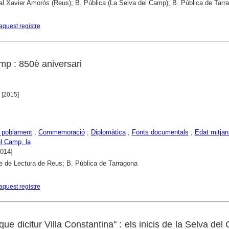
al Xavier Amorós (Reus); B. Pública (La Selva del Camp); B. Pública de Tarr
aquest registre
mp : 850è aniversari
, [2015]
 poblament
;
Commemoració
;
Diplomàtica
;
Fonts documentals
;
Edat mitjan
l Camp, la
2014]
e de Lectura de Reus; B. Pública de Tarragona
aquest registre
que dicitur Villa Constantina" : els inicis de la Selva del