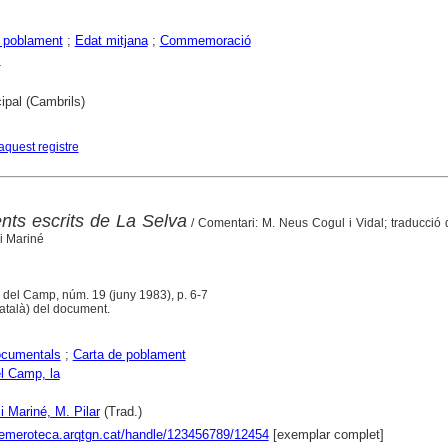
 poblament
;
Edat mitjana
;
Commemoració
s
ipal (Cambrils)
aquest registre
ts escrits de La Selva
/ Comentari: M. Neus Cogul i Vidal; traducció de
 i Mariné
a del Camp, núm. 19 (juny 1983), p. 6-7
català) del document.
ocumentals
;
Carta de poblament
l Camp, la
i Mariné, M. Pilar
(Trad.)
hemeroteca.arqtgn.cat/handle/123456789/12454
[exemplar complet]