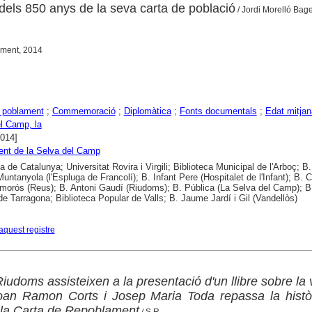
ls 850 anys de la seva carta de població
/ Jordi Morelló Bage
ament, 2014
 poblament
;
Commemoració
;
Diplomàtica
;
Fonts documentals
;
Edat mitjan
l Camp, la
2014]
nt de la Selva del Camp
ca de Catalunya; Universitat Rovira i Virgili; Biblioteca Municipal de l'Arboç; 
ntanyola (l'Espluga de Francolí); B. Infant Pere (Hospitalet de l'Infant); B. C
morós (Reus); B. Antoni Gaudí (Riudoms); B. Pública (La Selva del Camp); B
de Tarragona; Biblioteca Popular de Valls; B. Jaume Jardí i Gil (Vandellòs)
aquest registre
udoms assisteixen a la presentació d'un llibre sobre la vi
oan Ramon Corts i Josep Maria Toda repassa la històr
 la Carta de Repoblament