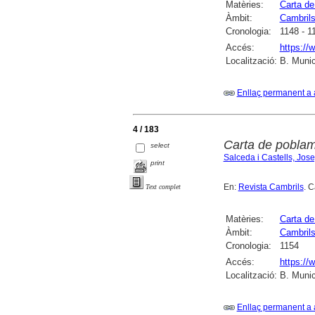
Matèries:
Carta de
Àmbit:
Cambril
Cronologia:
1148 - 1
Accés:
https://
Localització:
B. Munic
Enllaç permanent a 
4 / 183
Carta de poblam
select
Salceda i Castells, Jos
print
En:
Revista Cambrils
. C
Text complet
Matèries:
Carta de
Àmbit:
Cambril
Cronologia:
1154
Accés:
https://
Localització:
B. Munic
Enllaç permanent a 