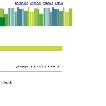
português
|
español
|
français
|
català
go to page
o i Àngels