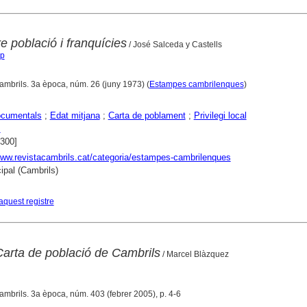
 població i franquícies
/ José Salceda y Castells
ep
ambrils. 3a època, núm. 26 (juny 1973) (
Estampes cambrilenques
)
ocumentals
;
Edat mitjana
;
Carta de poblament
;
Privilegi local
s
1300]
www.revistacambrils.cat/categoria/estampes-cambrilenques
ipal (Cambrils)
aquest registre
Carta de població de Cambrils
/ Marcel Blàzquez
ambrils. 3a època, núm. 403 (febrer 2005), p. 4-6