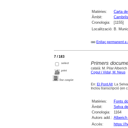
Matèries:
Carta de
Àmbit:
Cambril
Cronologia:
[1155]
Localització:
B. Munic
Enllaç permanent a 
7 / 183
Primers documen
select
català: M. Pilar Alberich
print
Cogul i Vidal, M. Neus
Text complet
En:
El Pont Alt
. La Selv
Inclou transcripció (en 
Matèries:
Fonts d
Àmbit:
Selva de
Cronologia:
1164
Autors add.:
Alberich 
Accés:
https://