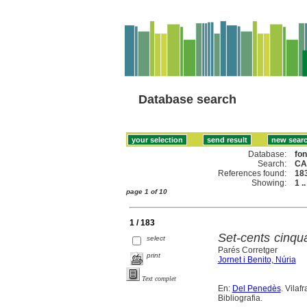
Database search
Database:
fo
Search:
CA
References found:
18
Showing:
1 .
page 1 of 10
1 / 183
Set-cents cinqu
select
Parés Corretger
print
Jornet i Benito, Núria
Text complet
En:
Del Penedès
. Vilaf
Bibliografia.