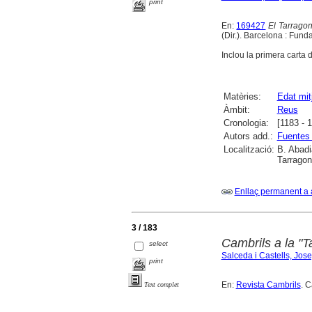
print
En:
169427
El Tarragon
(Dir.). Barcelona : Fun
Inclou la primera carta 
Matèries:
Edat mit
Àmbit:
Reus
Cronologia:
[1183 - 
Autors add.:
Fuentes
Localització:
B. Abadi
Tarrago
Enllaç permanent a 
3 / 183
Cambrils a la "T
select
Salceda i Castells, Jos
print
En:
Revista Cambrils
. 
Text complet