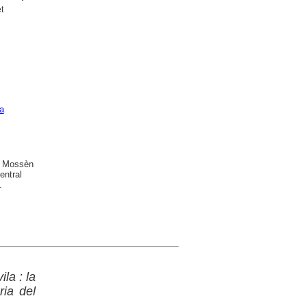
t
a
B. Mossèn
entral
.
la : la
ia del