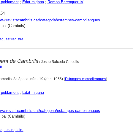
 poblament
;
Edat mitjana
;
Ramon Berenguer IV
s
154
www.revistacambrils.cat/categoria/estampes-cambrilenques
ipal (Cambrils)
aquest registre
ent de Cambrils
/ Josep Salceda Castells
ep
ambrils. 3a època, núm. 19 (abril 1955) (
Estampes cambrilenques
)
 poblament
;
Edat mitjana
s
www.revistacambrils.cat/categoria/estampes-cambrilenques
ipal (Cambrils)
aquest registre