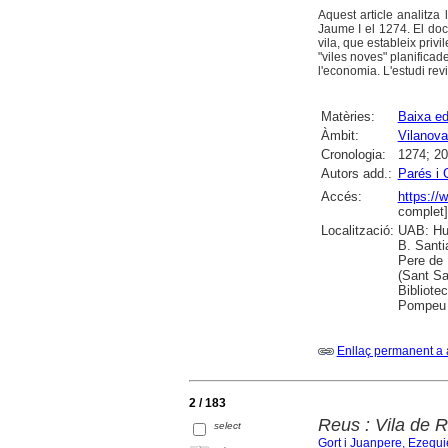
Aquest article analitza 
Jaume I el 1274. El doc
vila, que estableix privi
"viles noves" planificad
l'economia. L'estudi rev
Matèries:
Baixa ed
Àmbit:
Vilanova 
Cronologia:
1274; 2
Autors add.:
Parés i 
Accés:
https:/
complet]
Localització:
UAB: Hum
B. Santi
Pere de 
(Sant Sa
Bibliote
Pompeu F
Enllaç permanent a 
2 / 183
Reus : Vila de 
select
Gort i Juanpere, Ezequi