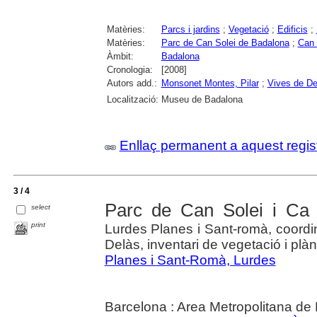
Matèries:
Parcs i jardins
;
Vegetació
;
Edificis
;
Matèries:
Parc de Can Solei de Badalona
;
Can 
Àmbit:
Badalona
Cronologia:
[2008]
Autors add.:
Monsonet Montes, Pilar
;
Vives de De
Localització:
Museu de Badalona
Enllaç permanent a aquest regis
3 / 4
Parc de Can Solei i Ca l
select
print
Lurdes Planes i Sant-romà, coordin
Delàs, inventari de vegetació i plàn
Planes i Sant-Romà, Lurdes
Barcelona : Area Metropolitana de