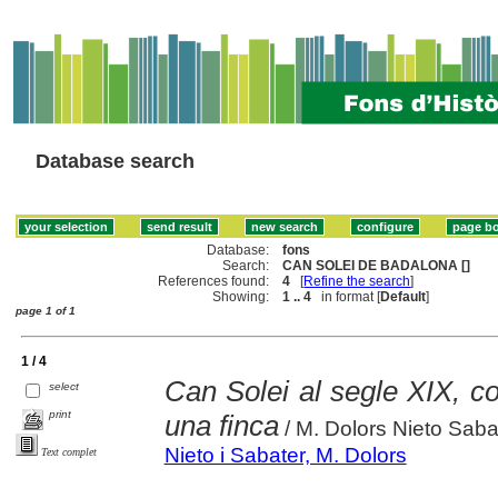
Database search
Database:
fons
Search:
CAN SOLEI DE BADALONA []
References found:
4
[
Refine the search
]
Showing:
1 .. 4
in format [
Default
]
page 1 of 1
1 / 4
Can Solei al segle XIX, 
select
print
una finca
/ M. Dolors Nieto Saba
Nieto i Sabater, M. Dolors
Text complet