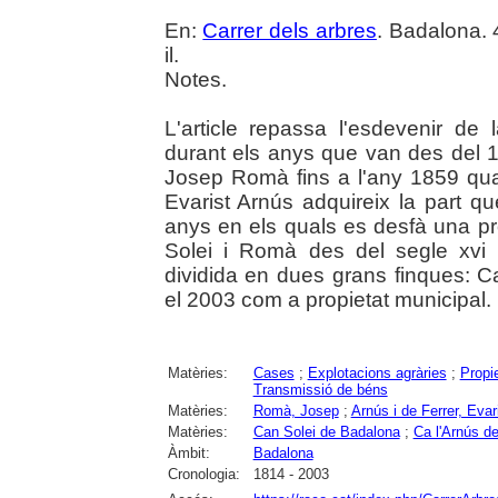
En:
Carrer dels arbres
. Badalona. 
il.
Notes.
L'article repassa l'esdevenir d
durant els anys que van des del 1
Josep Romà fins a l'any 1859 qu
Evarist Arnús adquireix la part qu
anys en els quals es desfà una pro
Solei i Romà des del segle xvi 
dividida en dues grans finques: Ca
el 2003 com a propietat municipal.
Matèries:
Cases
;
Explotacions agràries
;
Propie
Transmissió de béns
Matèries:
Romà, Josep
;
Arnús i de Ferrer, Evar
Matèries:
Can Solei de Badalona
;
Ca l'Arnús d
Àmbit:
Badalona
Cronologia:
1814 - 2003