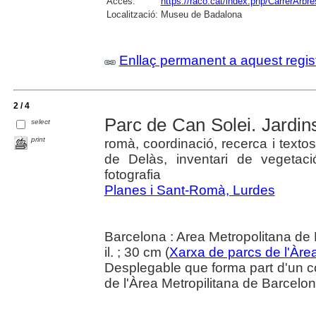
Accés:
https://raco.cat/index.php/CarrerArbre
Localització:
Museu de Badalona
Enllaç permanent a aquest regis
2 / 4
Parc de Can Solei. Jardins
select
print
romà, coordinació, recerca i text
de Delàs, inventari de vegetaci
fotografia
Planes i Sant-Romà, Lurdes
Barcelona : Area Metropolitana de
il. ; 30 cm (
Xarxa de parcs de l'Àre
Desplegable que forma part d'un co
de l'Àrea Metropilitana de Barcelon