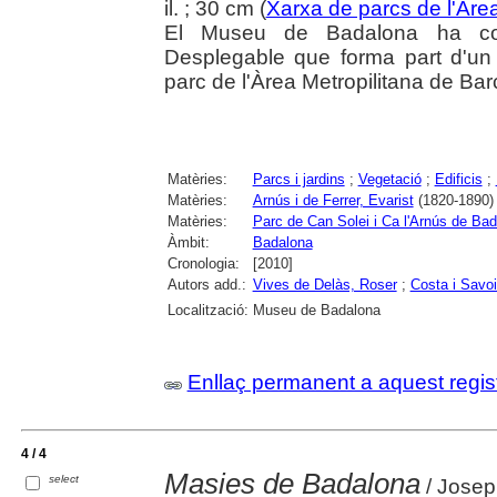
il. ; 30 cm (
Xarxa de parcs de l'Àre
El Museu de Badalona ha col·
Desplegable que forma part d'un 
parc de l'Àrea Metropilitana de Bar
Matèries:
Parcs i jardins
;
Vegetació
;
Edificis
;
Matèries:
Arnús i de Ferrer, Evarist
(1820-1890)
Matèries:
Parc de Can Solei i Ca l'Arnús de Ba
Àmbit:
Badalona
Cronologia:
[2010]
Autors add.:
Vives de Delàs, Roser
;
Costa i Savoi
Localització:
Museu de Badalona
Enllaç permanent a aquest regis
4 / 4
Masies de Badalona
select
/ Josep