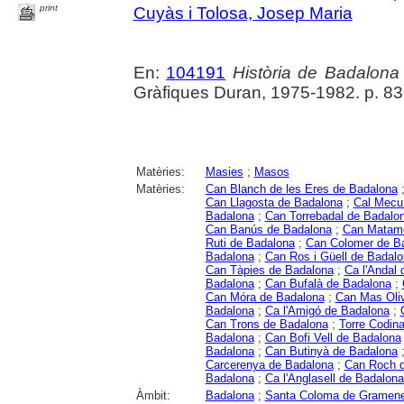
print
Cuyàs i Tolosa, Josep Maria
En:
104191
Història de Badalona
Gràfiques Duran, 1975-1982. p. 8
Matèries:
Masies
;
Masos
Matèries:
Can Blanch de les Eres de Badalona
Can Llagosta de Badalona
;
Cal Mecu
Badalona
;
Can Torrebadal de Badalo
Can Banús de Badalona
;
Can Matamo
Ruti de Badalona
;
Can Colomer de B
Badalona
;
Can Ros i Güell de Badal
Can Tàpies de Badalona
;
Ca l'Andal
Badalona
;
Can Bufalà de Badalona
;
Can Móra de Badalona
;
Can Mas Oli
Badalona
;
Ca l'Amigó de Badalona
;
Can Trons de Badalona
;
Torre Codin
Badalona
;
Can Bofi Vell de Badalona
Badalona
;
Can Butinyà de Badalona
Carcerenya de Badalona
;
Can Roch 
Badalona
;
Ca l'Anglasell de Badalona
Àmbit:
Badalona
;
Santa Coloma de Gramene