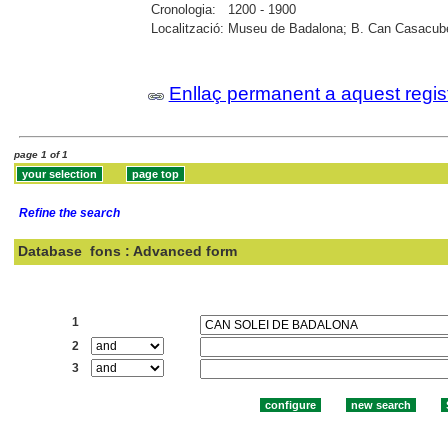
Cronologia:
1200 - 1900
Localització:
Museu de Badalona; B. Can Casacube
Enllaç permanent a aquest regis
page 1 of 1
Refine the search
Database
fons : Advanced form
Search:
1
2
3