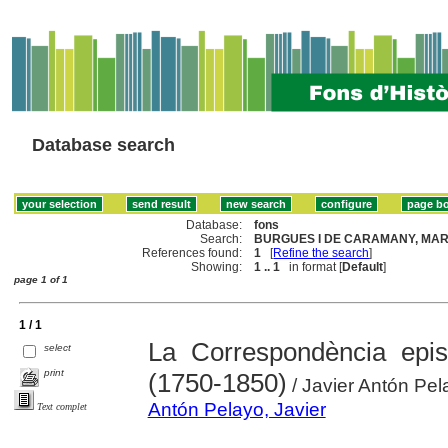
Database search
Database:
fons
Search:
BURGUES I DE CARAMANY, MARI
References found:
1
[
Refine the search
]
Showing:
1 .. 1
in format [
Default
]
page 1 of 1
1 / 1
La Correspondència epis
select
print
(1750-1850)
/ Javier Antón Pel
Antón Pelayo, Javier
Text complet