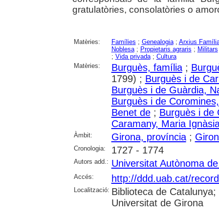
gratulatòries, consolatòries o amoro
Matèries:
Famílies
;
Genealogia
;
Arxius Famíli
Noblesa
;
Propietaris agraris
;
Militars
;
Vida privada
;
Cultura
Matèries:
Burguès, família
;
Burgu
1799) ;
Burguès i de Ca
Burguès i de Guàrdia, N
Burguès i de Coromines,
Benet de
;
Burguès i de
Caramany, Maria Ignàsi
Àmbit:
Girona, província
;
Giro
Cronologia:
1727 - 1774
Autors add.:
Universitat Autònoma de
Accés:
http://ddd.uab.cat/recor
Localització:
Biblioteca de Catalunya;
Universitat de Girona