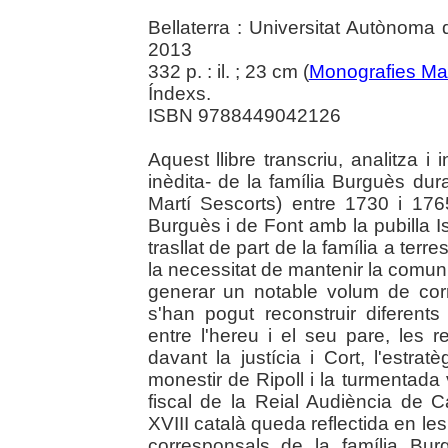
Bellaterra : Universitat Autònoma
2013
332 p. : il. ; 23 cm (
Monografies Ma
Índexs.
ISBN 9788449042126
Aquest llibre transcriu, analitza i 
inèdita- de la família Burguès du
Martí Sescorts) entre 1730 i 17
Burguès i de Font amb la pubilla I
trasllat de part de la família a te
la necessitat de mantenir la comuni
generar un notable volum de cor
s'han pogut reconstruir diferents 
entre l'hereu i el seu pare, les 
davant la justícia i Cort, l'estr
monestir de Ripoll i la turmentada
fiscal de la Reial Audiència de C
XVIII català queda reflectida en le
corresponsals de la família Bur