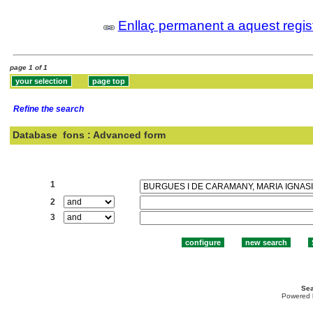
Enllaç permanent a aquest regis
page 1 of 1
Refine the search
Database
fons : Advanced form
Search:
1
2
3
Sea
Powered