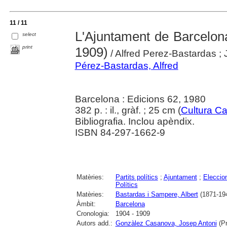
11 / 11
L'Ajuntament de Barcelon
select
print
1909)
/ Alfred Perez-Bastardas ;
Pérez-Bastardas, Alfred
Barcelona : Edicions 62, 1980
382 p. : il., gràf. ; 25 cm (
Cultura C
Bibliografia. Inclou apèndix.
ISBN 84-297-1662-9
Matèries:
Partits polítics
;
Ajuntament
;
Eleccio
Polítics
Matèries:
Bastardas i Sampere, Albert
(1871-19
Àmbit:
Barcelona
Cronologia:
1904 - 1909
Autors add.:
Gonzàlez Casanova, Josep Antoni
(Pr