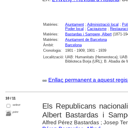
Matèries:
Ajuntament
;
Administració local
;
Pol
Poder local
;
Caciquisme
;
Restauraci
Matèries:
Bastardas i Sampere, Albert
(1871-19
Matèries:
Ajuntament de Barcelona
Àmbit:
Barcelona
Cronologia:
1901 - 1909; 1901 - 1939
Localització:
UAB: Humanitats (Hemeroteca); UAB: 
Biblioteca Borja (URL); B. Abadia de 
Enllaç permanent a aquest regis
10 / 11
Els Republicans nacionalis
select
print
Albert Bastardas i Sampe
Alfred Pérez Bastardas ; Josep Ter