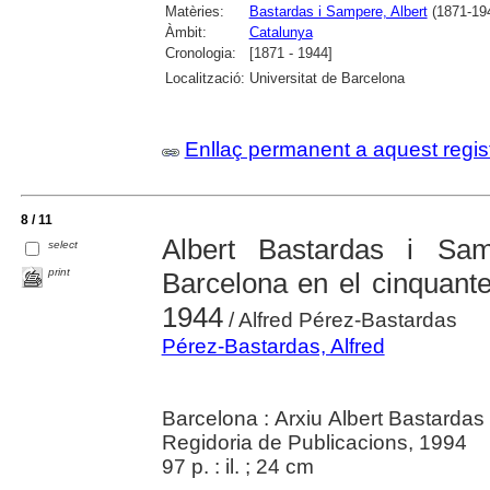
Matèries:
Bastardas i Sampere, Albert
(1871-19
Àmbit:
Catalunya
Cronologia:
[1871 - 1944]
Localització:
Universitat de Barcelona
Enllaç permanent a aquest regis
8 / 11
Albert Bastardas i Sam
select
print
Barcelona en el cinquante
1944
/ Alfred Pérez-Bastardas
Pérez-Bastardas, Alfred
Barcelona : Arxiu Albert Bastarda
Regidoria de Publicacions, 1994
97 p. : il. ; 24 cm