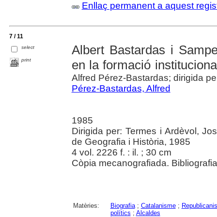
Enllaç permanent a aquest regis
7 / 11
Albert Bastardas i Samper
select
print
en la formació institucion
Alfred Pérez-Bastardas; dirigida p
Pérez-Bastardas, Alfred
1985
Dirigida per: Termes i Ardèvol, Jo
de Geografia i Història, 1985
4 vol. 2226 f. : il. ; 30 cm
Còpia mecanografiada. Bibliografia
Matèries:
Biografia
;
Catalanisme
;
Republicani
polítics
;
Alcaldes