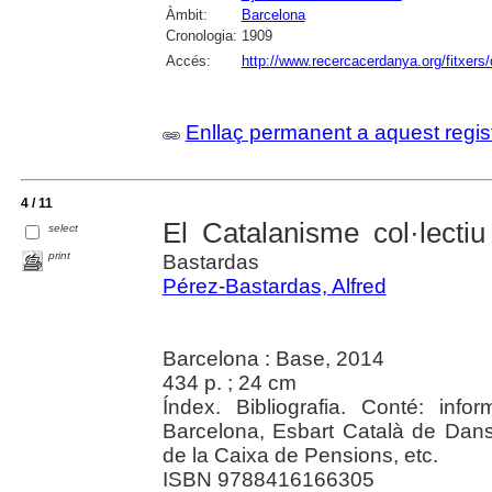
Àmbit:
Barcelona
Cronologia:
1909
Accés:
http://www.recercacerdanya.org/fitxers/
Enllaç permanent a aquest regis
4 / 11
El Catalanisme col·lectiu 
select
print
Bastardas
Pérez-Bastardas, Alfred
Barcelona : Base, 2014
434 p. ; 24 cm
Índex. Bibliografia. Conté: inf
Barcelona, Esbart Català de Dans
de la Caixa de Pensions, etc.
ISBN 9788416166305