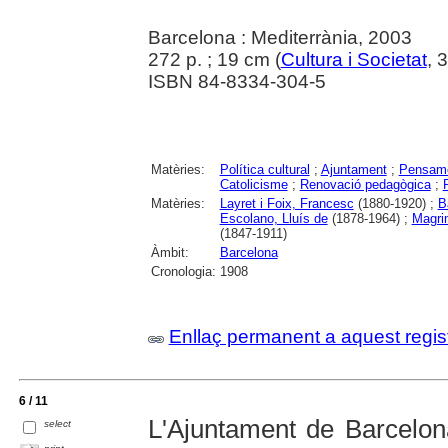
Barcelona : Mediterrània, 2003
272 p. ; 19 cm (
Cultura i Societat
, 
ISBN 84-8334-304-5
Matèries:
Política cultural
;
Ajuntament
;
Pensame
Catolicisme
;
Renovació pedagògica
;
Matèries:
Layret i Foix, Francesc
(1880-1920) ;
B
Escolano, Lluís de
(1878-1964) ;
Magri
(1847-1911)
Àmbit:
Barcelona
Cronologia:
1908
Enllaç permanent a aquest regis
6 / 11
L'Ajuntament de Barcelon
select