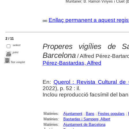
Muntaner; B. Ramon Vinyes i Cluet (B
Enllaç permanent a aquest regis
2 / 11
Properes vigílies de 
select
print
Barcelona
/ Alfred Pérez-Bartar
Pérez-Bastardas, Alfred
Text complet
En:
Querol : Revista Cultural de
2022), p. 52 : il.
Inclou reproducció facsímil del ban
Matèries:
Ajuntament
;
Bans
;
Festes populars
;
Matèries:
Bastardas i Sampere, Albert
Matèries:
Ajuntament de Barcelona