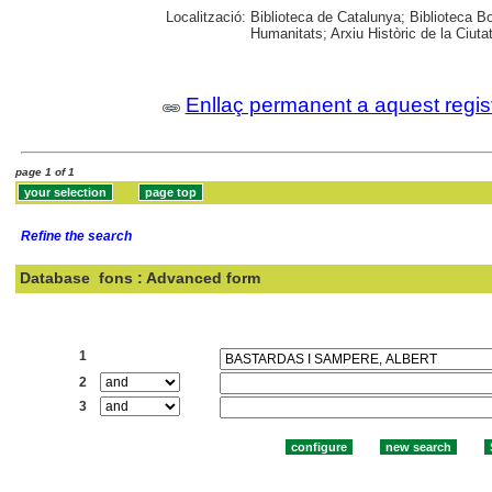
Localització:
Biblioteca de Catalunya; Biblioteca B
Humanitats; Arxiu Històric de la Ciut
Enllaç permanent a aquest regis
page 1 of 1
Refine the search
Database
fons : Advanced form
Search:
1
2
3