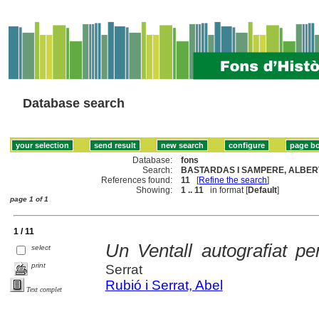
Database search
Database:
fons
Search:
BASTARDAS I SAMPERE, ALBERT
References found:
11
[
Refine the search
]
Showing:
1 .. 11
in format [
Default
]
page 1 of 1
1 / 11
Un Ventall autografiat 
select
print
Serrat
Rubió i Serrat, Abel
Text complet