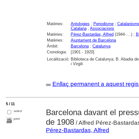
Matèries:
Antologies
;
Periodisme
;
Catalanism
Catalana
;
Associacions
Matèries:
Pérez-Bastardas, Alfred
(1944-....) ;
B
Matèries:
Ajuntament de Barcelona
Àmbit:
Barcelona
;
Catalunya
Cronologia:
[1901 - 1920]
Localització:
Biblioteca de Catalunya; B. Abadia de
i Virgili
Enllaç permanent a aquest regis
5 / 11
Barcelona davant el pressu
select
print
de 1908
/ Alfred Pérez-Bastarda
Pérez-Bastardas, Alfred