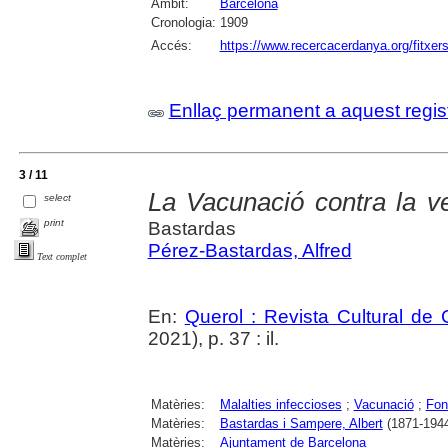
Àmbit:
Barcelona
Cronologia:
1909
Accés:
https://www.recercacerdanya.org/fitxers
Enllaç permanent a aquest regis
3 / 11
La Vacunació contra la v
select
print
Bastardas
Pérez-Bastardas, Alfred
Text complet
En:
Querol : Revista Cultural de
2021), p. 37 : il.
Matèries:
Malalties infeccioses
;
Vacunació
;
Fon
Matèries:
Bastardas i Sampere, Albert
(1871-194
Matèries:
Ajuntament de Barcelona