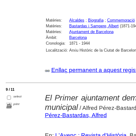
Matèries:
Alcaldes
;
Biografia
;
Commemoració
Matèries:
Bastardas i Sampere, Albert
(1871-19
Matèries:
Ajuntament de Barcelona
Àmbit:
Barcelona
Cronologia:
1871 - 1944
Localització:
Arxiu Històric de la Ciutat de Barcelo
Enllaç permanent a aquest regis
9 / 11
El Primer ajuntament demo
select
print
municipal
/ Alfred Pérez-Bastar
Pérez-Bastardas, Alfred
En:
L'Avenç : Revista d'Història
. B