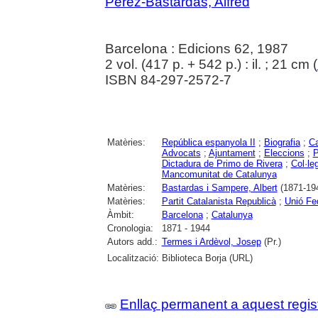
Pérez-Bastardas, Alfred
Barcelona : Edicions 62, 1987
2 vol. (417 p. + 542 p.) : il. ; 21 cm (
ISBN 84-297-2572-7
Matèries:
República espanyola II
;
Biografia
;
Ca
Advocats
;
Ajuntament
;
Eleccions
;
P
Dictadura de Primo de Rivera
;
Col·le
Mancomunitat de Catalunya
Matèries:
Bastardas i Sampere, Albert
(1871-19
Matèries:
Partit Catalanista Republicà
;
Unió Fe
Àmbit:
Barcelona
;
Catalunya
Cronologia:
1871 - 1944
Autors add.:
Termes i Ardèvol, Josep
(Pr.)
Localització:
Biblioteca Borja (URL)
Enllaç permanent a aquest regis