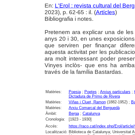
En:
L'Erol : revista cultural del Be
2023), p. 62-65 : il. (
Artícles
)
Bibliografia i notes.
Pretenem ara explicar una de les 
anys 20 i 30, en unes exposicions 
que serviren per finançar dife
aquesta activitat per les publicac
ara molt interessant poder prese
Vinyes inclòs- que ens ha arrib
través de la família Bastardas.
Matèries:
Poesia
;
Poetes
;
Arxius particulars
;
Dictadura de Primo de Rivera
Matèries:
Viñas i Cluet, Ramon
(1882-1952) ;
Ba
Matèries:
Arxiu Comarcal del Berguedà
Àmbit:
Berga
;
Catalunya
Cronologia:
[1923 - 1930]
Accés:
https://raco.cat/index.php/Erol/articl
Localització:
Biblioteca de Catalunya; Universitat 