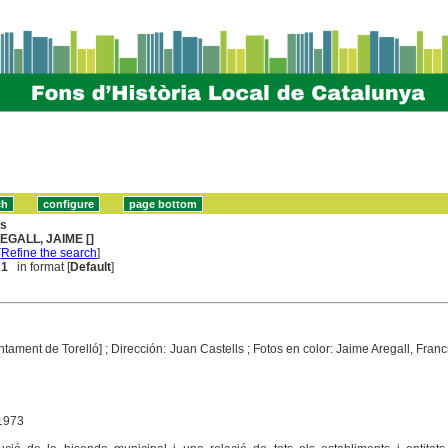
ns
EGALL, JAIME []
[
Refine the search
]
 1
in format [
Default
]
ntament de Torelló] ; Dirección: Juan Castells ; Fotos en color: Jaime Aregall, Franci
 1973