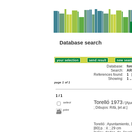
Database search
Database:
fo
Search:
AR
References found:
1
Showing:
1 ..
page 1 of 1
1 / 1
Torelló 1973
select
/ [Aju
; Dibujos: Rifá, [et al.]
print
Torelló : Ayuntamiento,
[80] p. : il. ; 29 cm