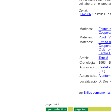
Inclou dades de l'evol
col·laborat en el progra
Conté:
-
062586
Castells i Cas
Matèries:
Festes 
Cooperat
Matèries:
Pujol i 
Matèries:
Ermita d
Cooperat
Club Tor
Centre E
Àmbit:
Torelló
Cronologia:
1963 - 1
Autors add.:
Castells
(Il·l.)
Autors add.:
Ajuntame
Localització:
B. Dos R
Enllaç permanent a 
page 1 of 1