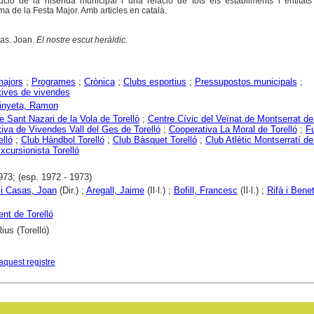
ució de la hisenda municipal i una relació de tots els establiments i entitat
ma de la Festa Major. Amb articles en català.
as. Joan.
El nostre escut heràldic.
majors
;
Programes
;
Crònica
;
Clubs esportius
;
Pressupostos municipals
;
ives de vivendes
Vinyeta, Ramon
e Sant Nazari de la Vola de Torelló
;
Centre Cívic del Veïnat de Montserrat de
iva de Vivendes Vall del Ges de Torelló
;
Cooperativa La Moral de Torelló
;
Fu
elló
;
Club Hàndbol Torelló
;
Club Bàsquet Torelló
;
Club Atlètic Montserratí de
xcursionista Torelló
973; (esp. 1972 - 1973)
 i Casas, Joan
(Dir.) ;
Aregall, Jaime
(Il·l.) ;
Bofill, Francesc
(Il·l.) ;
Rifà i Bene
nt de Torelló
ius (Torelló)
aquest registre