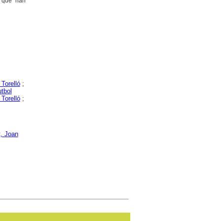
s que han
 Torelló
;
tbol
 Torelló
;
t, Joan