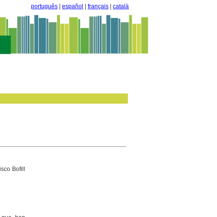
português
|
español
|
français
|
català
sco Bofill