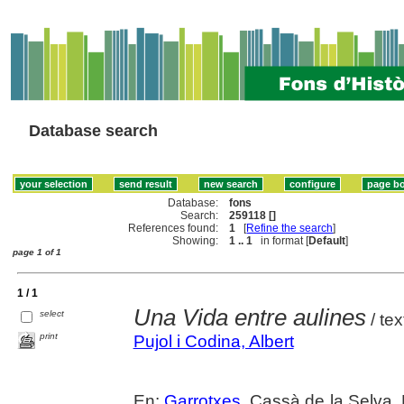
Database search
Database:
fons
Search:
259118 []
References found:
1
[
Refine the search
]
Showing:
1 .. 1
in format [
Default
]
page 1 of 1
1 / 1
Una Vida entre aulines
select
/ tex
print
Pujol i Codina, Albert
En:
Garrotxes
. Cassà de la Selva,