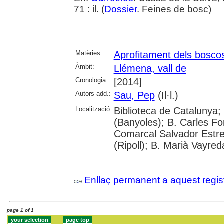
71 : il. (
Dossier
. Feines de bosc)
Matèries:
Aprofitament dels bosco
Àmbit:
Llémena, vall de
Cronologia:
[2014]
Autors add.:
Sau, Pep
(Il·l.)
Localització:
Biblioteca de Catalunya;
(Banyoles); B. Carles Fo
Comarcal Salvador Estre
(Ripoll); B. Marià Vayred
Enllaç permanent a aquest regis
page 1 of 1