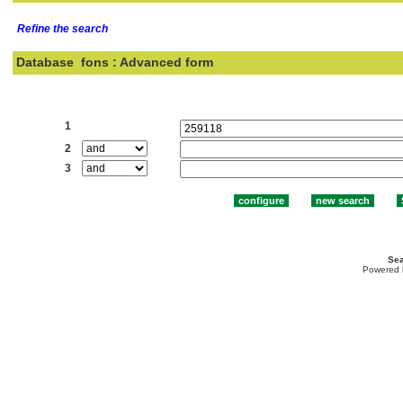
Refine the search
Database
fons : Advanced form
Search:
1
2
3
Sea
Powered