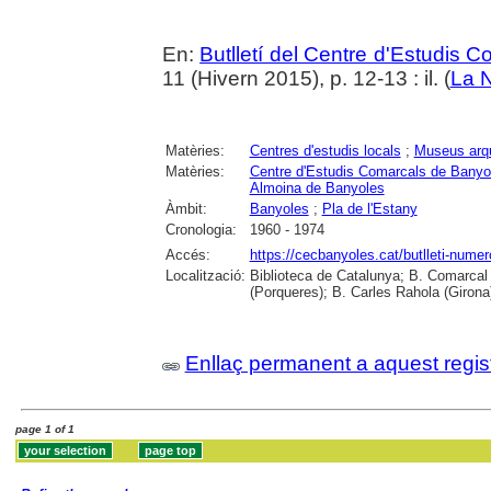
En:
Butlletí del Centre d'Estudis 
11 (Hivern 2015), p. 12-13 : il. (
La N
Matèries:
Centres d'estudis locals
;
Museus arq
Matèries:
Centre d'Estudis Comarcals de Banyo
Almoina de Banyoles
Àmbit:
Banyoles
;
Pla de l'Estany
Cronologia:
1960 - 1974
Accés:
https://cecbanyoles.cat/butlleti-numer
Localització:
Biblioteca de Catalunya; B. Comarcal 
(Porqueres); B. Carles Rahola (Girona
Enllaç permanent a aquest regis
page 1 of 1