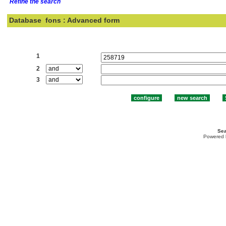
Refine the search
Database
fons : Advanced form
Search:
1
2
3
Sea
Powered