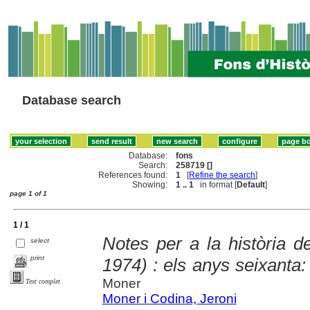
Database search
Database:
fons
Search:
258719 []
References found:
1
[
Refine the search
]
Showing:
1 .. 1
in format [
Default
]
page 1 of 1
1 / 1
Notes per a la història d
select
print
1974) : els anys seixanta:
Moner
Text complet
Moner i Codina, Jeroni