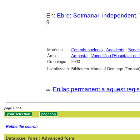
En:
Ebre: Setmanari independent
.
9
Matèries:
Centrals nuclears
;
Accidents
;
Serve
Àmbit:
Amposta
;
Vandellòs i l'Hospitalet de l
Cronologia:
2000
Localització:
Biblioteca Marcel·lí Domingo (Tortosa
Enllaç permanent a aquest regis
page 1 of 1
Refine the search
Database
fons : Advanced form