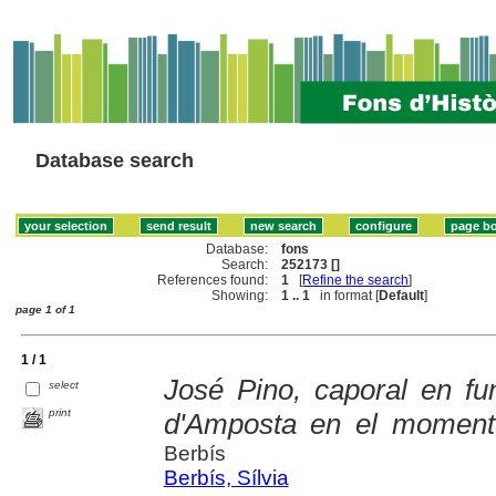
Database search
Database:
fons
Search:
252173 []
References found:
1
[
Refine the search
]
Showing:
1 .. 1
in format [
Default
]
page 1 of 1
1 / 1
José Pino, caporal en f
select
print
d'Amposta en el moment 
Berbís
Berbís, Sílvia