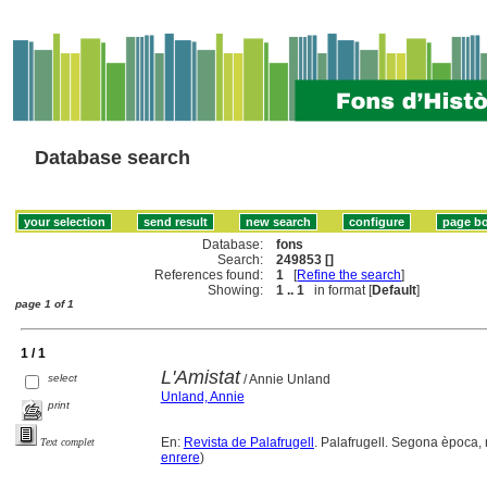
Database search
Database:
fons
Search:
249853 []
References found:
1
[
Refine the search
]
Showing:
1 .. 1
in format [
Default
]
page 1 of 1
1 / 1
L'Amistat
select
/ Annie Unland
Unland, Annie
print
En:
Revista de Palafrugell
. Palafrugell. Segona època, 
Text complet
enrere
)