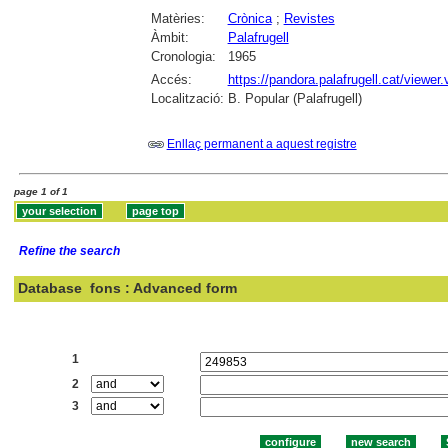
Matèries:
Crònica
;
Revistes
Àmbit:
Palafrugell
Cronologia:
1965
Accés:
https://pandora.palafrugell.cat/view
Localització:
B. Popular (Palafrugell)
Enllaç permanent a aquest registre
page 1 of 1
Refine the search
Database
fons : Advanced form
Search:
1
2
3