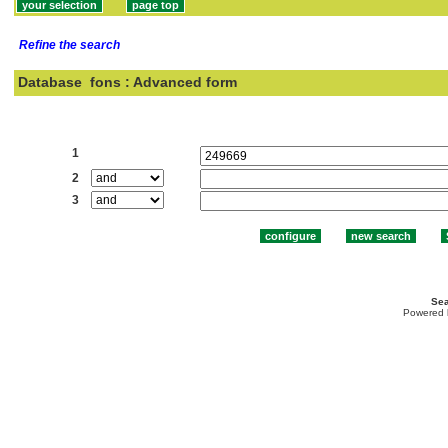
Refine the search
Database
fons : Advanced form
Search:
1
2
3
Sea
Powered