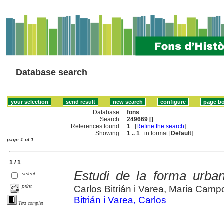
Database search
Database:
fons
Search:
249669 []
References found:
1
[
Refine the search
]
Showing:
1 .. 1
in format [
Default
]
page 1 of 1
1 / 1
Estudi de la forma urba
select
print
Carlos Bitrián i Varea, Maria Campo
Bitrián i Varea, Carlos
Text complet