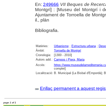
En:
249666
VII Beques de Recerca
Montgrí] : [Museu del Montgrí i de
Ajuntament de Torroella de Montgrí
il., plàn
Bibliografia.
Matèries:
Urbanisme
;
Estructura urbana
;
Dese
Àmbit:
Torroella de Montgrí
Cronologia:
[1300 - 2010]
Autors add.:
Campos i Piera, Maria
Accés:
https://www.museudelamediterrania.cat/
complet]
Localització:
B. Municipal (La Bisbal d'Empordà); B
Enllaç permanent a aquest regis
page 1 of 1