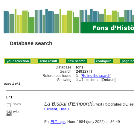
Database search
Database:
fons
Search:
249127 []
References found:
1
[
Refine the search
]
Showing:
1 .. 1
in format [
Default
]
page 1 of 1
1 / 1
La Bisbal d'Empordà
select
/ text i fotografies d'Elis
Climent, Eliseu
print
En:
El Temps
, Núm. 1984 (juny 2022), p. 36-49