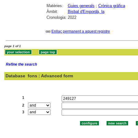
Matèries:
Guies generals
;
Crònica gràfica
Àmbit:
Bisbal d'Empordà, la
Cronologia:
2022
Enllaç permanent a aquest registre
page 1 of 1
Refine the search
Database
fons : Advanced form
Search:
1
2
3