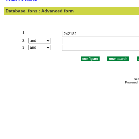
Database
fons : Advanced form
Search:
1
2
3
Sea
Powered