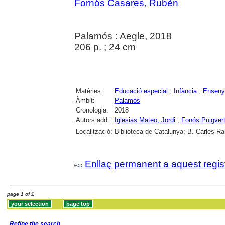
Fornós Casares, Rubèn
Palamós : Aegle, 2018
206 p. ; 24 cm
Matèries:
Educació especial
;
Infància
;
Enseny
Àmbit:
Palamós
Cronologia:
2018
Autors add.:
Iglesias Mateo, Jordi
;
Fonós Puigver
Localització:
Biblioteca de Catalunya; B. Carles Ra
Enllaç permanent a aquest regis
page 1 of 1
Refine the search