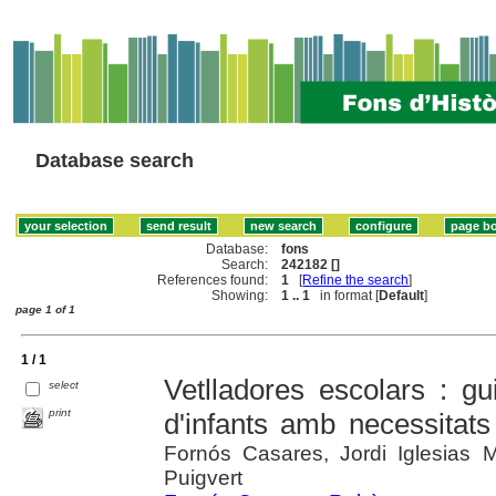
Database search
Database:
fons
Search:
242182 []
References found:
1
[
Refine the search
]
Showing:
1 .. 1
in format [
Default
]
page 1 of 1
1 / 1
Vetlladores escolars : gu
select
print
d'infants amb necessitats
Fornós Casares, Jordi Iglesias 
Puigvert