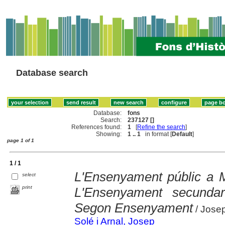
Database search
Database:
fons
Search:
237127 []
References found:
1
[
Refine the search
]
Showing:
1 .. 1
in format [
Default
]
page 1 of 1
1 / 1
L'Ensenyament públic a M
select
print
L'Ensenyament secundari
Segon Ensenyament
/ Josep
Solé i Arnal, Josep