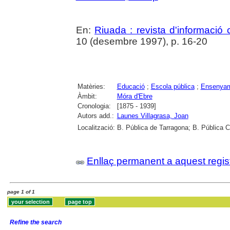
En:
Riuada : revista d'informació c
10 (desembre 1997), p. 16-20
Matèries:
Educació
;
Escola pública
;
Ensenyam
Àmbit:
Móra d'Ebre
Cronologia:
[1875 - 1939]
Autors add.:
Launes Villagrasa, Joan
Localització:
B. Pública de Tarragona; B. Pública 
Enllaç permanent a aquest regis
page 1 of 1
Refine the search