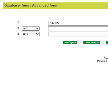
Database
fons : Advanced form
Search:
1
2
3
Sea
Powered