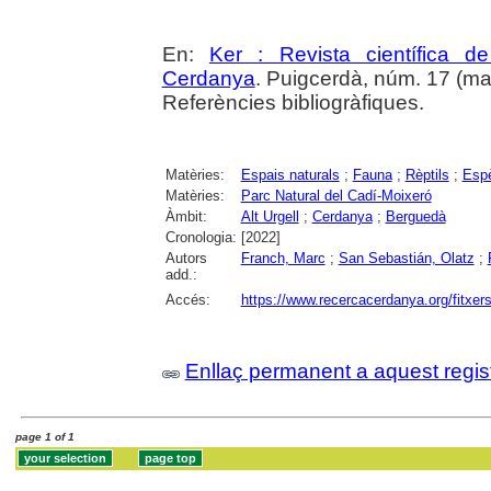
En:
Ker : Revista científica 
Cerdanya
. Puigcerdà, núm. 17 (mai
Referències bibliogràfiques.
Matèries:
Espais naturals
;
Fauna
;
Rèptils
;
Espè
Matèries:
Parc Natural del Cadí-Moixeró
Àmbit:
Alt Urgell
;
Cerdanya
;
Berguedà
Cronologia:
[2022]
Autors
Franch, Marc
;
San Sebastián, Olatz
;
add.:
Accés:
https://www.recercacerdanya.org/fitxers
Enllaç permanent a aquest regis
page 1 of 1