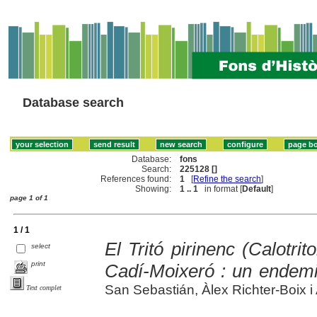
Database search
Database:
fons
Search:
225128 []
References found:
1
[
Refine the search
]
Showing:
1 .. 1
in format [
Default
]
page 1 of 1
1 / 1
El Tritó pirinenc (Calotri
select
print
Cadí-Moixeró : un endem
San Sebastián, Àlex Richter-Boix i 
Text complet