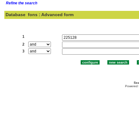
Refine the search
Database
fons : Advanced form
Search:
1
2
3
Sea
Powered