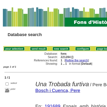
Database search
Database:
fons
Search:
221284 []
References found:
1
[
Refine the search
]
Showing:
1 .. 1
in format [
Default
]
page 1 of 1
1 / 1
Una Trobada furtiva
select
/ Pere Bo
print
Bosch i Cuenca, Pere
En:
191689
Espais amb història