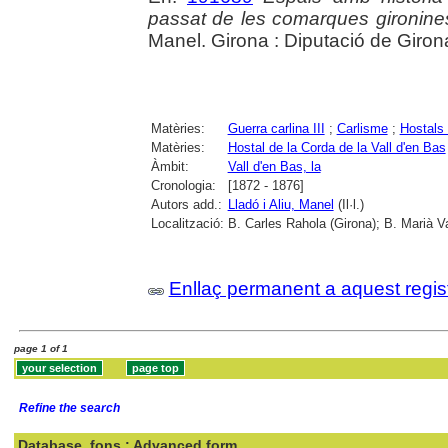
passat de les comarques gironine
Manel. Girona : Diputació de Giron
Matèries:
Guerra carlina III
;
Carlisme
;
Hostals 
Matèries:
Hostal de la Corda de la Vall d'en Bas
Àmbit:
Vall d'en Bas, la
Cronologia:
[1872 - 1876]
Autors add.:
Lladó i Aliu, Manel
(Il·l.)
Localització:
B. Carles Rahola (Girona); B. Marià V
Enllaç permanent a aquest regis
page 1 of 1
Refine the search
Database
fons : Advanced form