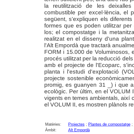
la reutilització de les deixall
combustible per excel·lència, el p
següent, s'expliquen els diferent
formes que es poden utilitzar per g
los; el compostatge i la metanitza
realitzat en el disseny d'una pl
l'Alt Empordà que tractarà anual
FORM i 15.000 de Voluminosos, en
procés utilitzat per la reducció de
amb el projecte de l'Ecoparc, s'in
planta i l'estudi d'explotació (
projecte sostenible econòmicamen
promig, es guanyen 31 _) i que a 
ecològic. Per últim, en el VOLUM 
vigents en temes ambientals, així c
el VOLUM II, es mostren plànols ref
Matèries:
Projectes
;
Plantes de compostatge
;
Àmbit:
Alt Empordà