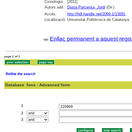
Cronologia:
[2011]
Autors add.:
Dosta Parcerisa, Jordi
(Dir.)
Accés:
http://hdl.handle.net/2099.1/13091,
Localització:
Universitat Politècnica de Catalunya
Enllaç permanent a aquest regis
page 1 of 1
Refine the search
Database
fons : Advanced form
Search:
1
2
3