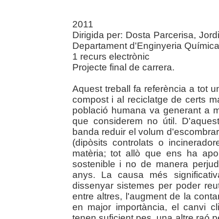
2011
Dirigida per: Dosta Parcerisa, Jord
Departament d'Enginyeria Química
1 recurs electrònic
Projecte final de carrera.
Aquest treball fa referència a tot u
compost i al reciclatge de certs ma
població humana va generant a mesu
que considerem no útil. D'aque
banda reduir el volum d'escombrari
(dipòsits controlats o incineradore
matèria; tot allò que ens ha apo
sostenible i no de manera perjudi
anys. La causa més significat
dissenyar sistemes per poder reutil
entre altres, l'augment de la conta
en major importància, el canvi c
tenen suficient pes, una altre raó