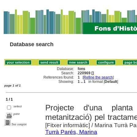
Database search
Database:
fons
Search:
220969 []
References found:
1
[
Refine the search
]
Showing:
1 .. 1
in format [
Default
]
page 1 of 1
1 / 1
Projecte d'una plant
select
print
metanització) pel tractam
[Fitxer informàtic]
/ Marina Turrà Par
Text complet
Turrà Parés, Marina