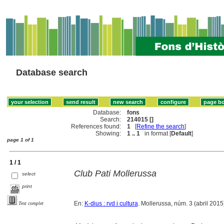
Database search
Database:
fons
Search:
214015 []
References found:
1
[
Refine the search
]
Showing:
1 .. 1
in format [
Default
]
page 1 of 1
1 / 1
Club Pati Mollerussa
select
print
En:
K-dius : rvd i cultura
. Mollerussa, núm. 3 (abril 2015), 
Text complet