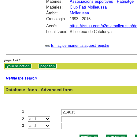
Matèries:
Associacions esportives
;
Patinatge
Matèries:
Club Patí Mollerussa
Àmbit:
Mollerussa
Cronologia:
1993 - 2015
Accés:
https://issuu.com/a2micmollerussa/d
Localització:
Biblioteca de Catalunya
Enllaç permanent a aquest registre
page 1 of 1
Refine the search
Database
fons : Advanced form
Search:
1
2
3