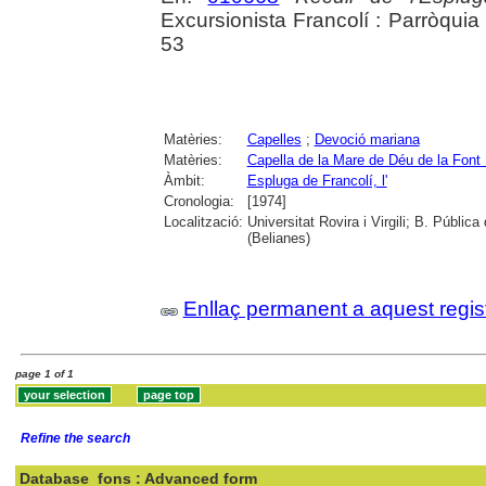
Excursionista Francolí : Parròquia
53
Matèries:
Capelles
;
Devoció mariana
Matèries:
Capella de la Mare de Déu de la Font 
Àmbit:
Espluga de Francolí, l'
Cronologia:
[1974]
Localització:
Universitat Rovira i Virgili; B. Públic
(Belianes)
Enllaç permanent a aquest regis
page 1 of 1
Refine the search
Database
fons : Advanced form