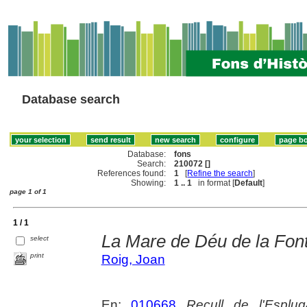
Database search
Database:
fons
Search:
210072 []
References found:
1
[
Refine the search
]
Showing:
1 .. 1
in format [
Default
]
page 1 of 1
1 / 1
La Mare de Déu de la Fon
select
print
Roig, Joan
En:
010668
Recull de l'Esplug