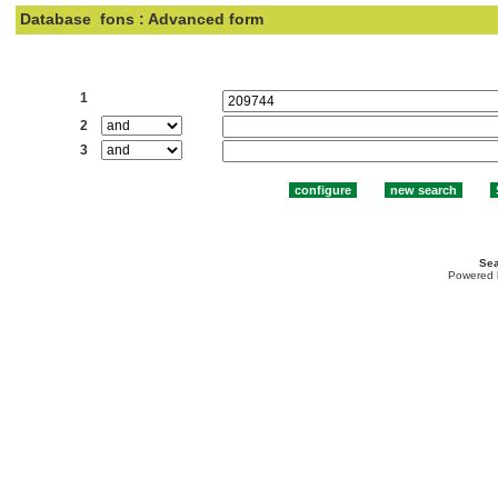
Database
fons : Advanced form
Search:
1
2
3
Sea
Powered