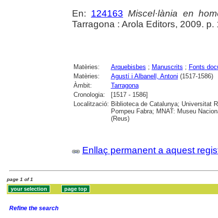
En:
124163
Miscel·lània en hom
Tarragona : Arola Editors, 2009. p.
Matèries:
Arquebisbes
;
Manuscrits
;
Fonts doc
Matèries:
Agustí i Albanell, Antoni
(1517-1586)
Àmbit:
Tarragona
Cronologia:
[1517 - 1586]
Localització:
Biblioteca de Catalunya; Universitat Ro
Pompeu Fabra; MNAT: Museu Nacional 
(Reus)
Enllaç permanent a aquest regis
page 1 of 1
Refine the search