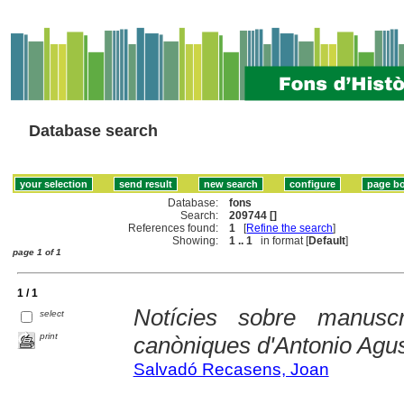
Database search
Database:
fons
Search:
209744 []
References found:
1
[
Refine the search
]
Showing:
1 .. 1
in format [
Default
]
page 1 of 1
1 / 1
Notícies sobre manuscri
select
print
canòniques d'Antonio Agus
Salvadó Recasens, Joan